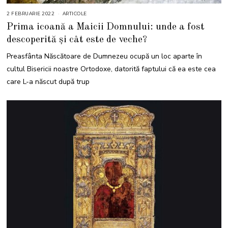
2 FEBRUARIE 2022
5
ARTICOLE
F
Prima icoană a Maicii Domnului: unde a fost
E
B
descoperită și cât este de veche?
R
U
A
Preasfânta Născătoare de Dumnezeu ocupă un loc aparte în
R
I
cultul Bisericii noastre Ortodoxe, datorită faptului că ea este cea
E
2
care L-a născut după trup
0
2
2