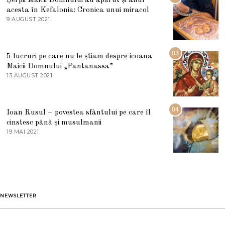
L
acesta în Kefalonia: Cronica unui miracol
I
E
9 AUGUST 2021
2
2
7
0
M
2
A
5
R
03
5 lucruri pe care nu le știam despre icoana
T
I
Maicii Domnului „Pantanassa”
E
13 AUGUST 2021
1
2
3
0
A
2
U
2
G
04
Ioan Rusul – povestea sfântului pe care îl
U
S
cinstesc până și musulmanii
T
19 MAI 2021
1
2
9
0
M
2
A
1
I
2
0
2
1
NEWSLETTER