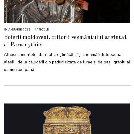
19 IANUARIE 2023
2
ARTICOLE
0
Boierii moldoveni, ctitorii veșmântului argintat
I
A
al Paramythiei
N
U
A
Athosul, muntele sfânt al creștinătății, își cheamă întotdeauna
R
I
aleșii… de la călugării din păduri uitate de lume și de pașii grăbiți ai
E
2
oamenilor, până
0
2
3