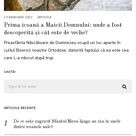
2 FEBRUARIE 2022
5
ARTICOLE
F
Prima icoană a Maicii Domnului: unde a fost
E
B
descoperită și cât este de veche?
R
U
A
Preasfânta Născătoare de Dumnezeu ocupă un loc aparte în
R
I
cultul Bisericii noastre Ortodoxe, datorită faptului că ea este cea
E
2
care L-a născut după trup
0
2
2
CAUTĂ!
ARTICOLE RECENTE
De ce este zugrăvit Sfântul Miron lângă un râu în unele
dintre icoanele sale?