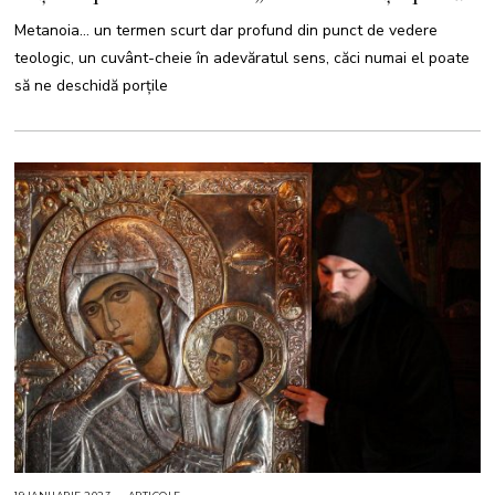
U
A
Metanoia… un termen scurt dar profund din punct de vedere
R
I
teologic, un cuvânt-cheie în adevăratul sens, căci numai el poate
E
2
să ne deschidă porțile
0
2
3