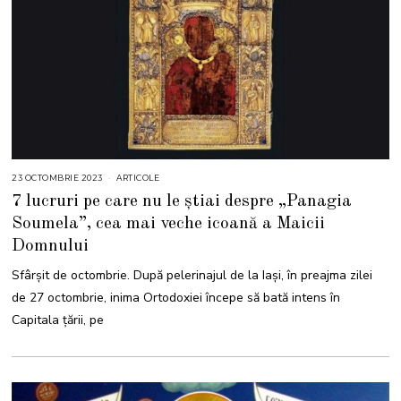
23 OCTOMBRIE 2023
2
ARTICOLE
3
7 lucruri pe care nu le știai despre „Panagia
O
C
Soumela”, cea mai veche icoană a Maicii
T
O
Domnului
M
B
R
Sfârșit de octombrie. După pelerinajul de la Iași, în preajma zilei
I
E
de 27 octombrie, inima Ortodoxiei începe să bată intens în
2
0
Capitala țării, pe
2
3