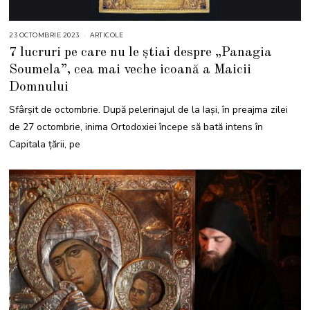
23 OCTOMBRIE 2023
2
ARTICOLE
3
7 lucruri pe care nu le știai despre „Panagia
O
C
Soumela”, cea mai veche icoană a Maicii
T
O
Domnului
M
B
R
Sfârșit de octombrie. După pelerinajul de la Iași, în preajma zilei
I
E
de 27 octombrie, inima Ortodoxiei începe să bată intens în
2
0
Capitala țării, pe
2
3