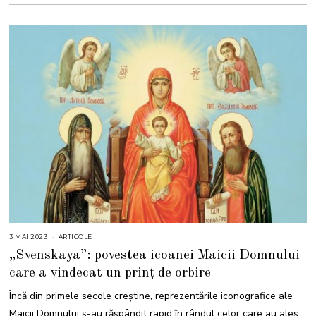
3 MAI 2023
3
ARTICOLE
M
„Svenskaya”: povestea icoanei Maicii Domnului
A
I
care a vindecat un prinț de orbire
2
0
2
Încă din primele secole creștine, reprezentările iconografice ale
3
Maicii Domnului s-au răspândit rapid în rândul celor care au ales