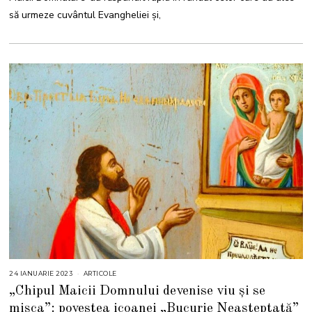
să urmeze cuvântul Evangheliei și,
24 IANUARIE 2023
2
ARTICOLE
5
„Chipul Maicii Domnului devenise viu și se
I
A
mișca”: povestea icoanei „Bucurie Neașteptată”
N