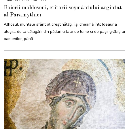
19 IANUARIE 2023
2
ARTICOLE
0
Boierii moldoveni, ctitorii veșmântului argintat
I
A
al Paramythiei
N
U
A
Athosul, muntele sfânt al creștinătății, își cheamă întotdeauna
R
I
aleșii… de la călugării din păduri uitate de lume și de pașii grăbiți ai
E
2
oamenilor, până
0
2
3