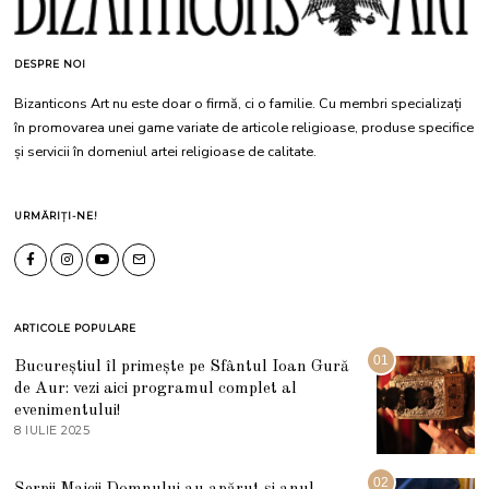
DESPRE NOI
Bizanticons Art nu este doar o firmă, ci o familie. Cu membri specializați
în promovarea unei game variate de articole religioase, produse specifice
și servicii în domeniul artei religioase de calitate.
URMĂRIȚI-NE!
ARTICOLE POPULARE
01
Bucureștiul îl primește pe Sfântul Ioan Gură
de Aur: vezi aici programul complet al
evenimentului!
8 IULIE 2025
1
0
I
U
02
Șerpii Maicii Domnului au apărut și anul