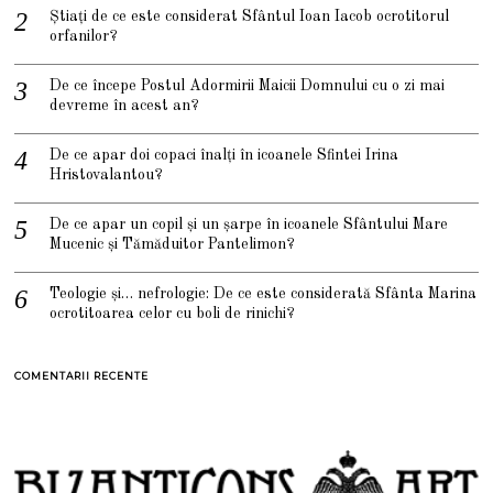
Știați de ce este considerat Sfântul Ioan Iacob ocrotitorul
orfanilor?
De ce începe Postul Adormirii Maicii Domnului cu o zi mai
devreme în acest an?
De ce apar doi copaci înalți în icoanele Sfintei Irina
Hristovalantou?
De ce apar un copil și un șarpe în icoanele Sfântului Mare
Mucenic și Tămăduitor Pantelimon?
Teologie și… nefrologie: De ce este considerată Sfânta Marina
ocrotitoarea celor cu boli de rinichi?
COMENTARII RECENTE