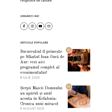
religioase de calitate.
URMĂRIȚI-NE!
ARTICOLE POPULARE
01
Bucureștiul îl primește
pe Sfântul Ioan Gură de
Aur: vezi aici
programul complet al
evenimentului!
8 IULIE 2025
1
0
I
02
Șerpii Maicii Domnului
U
au apărut și anul
L
I
acesta în Kefalonia:
E
Cronica unui miracol
2
9 AUGUST 2021
2
0