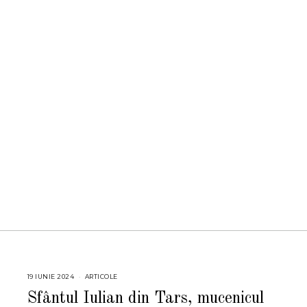
19 IUNIE 2024
1
ARTICOLE
9
I
Sfântul Iulian din Tars, mucenicul
U