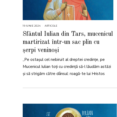
19 IUNIE 2024
1
ARTICOLE
9
I
Sfântul Iulian din Tars, mucenicul
U
N
martirizat într-un sac plin cu
I
E
2
șerpi veninoși
0
2
4
„Pe ostaşul cel nebiruit al dreptei credinţe, pe
Mucenicul Iulian toţi cu credinţă să-l lăudăm astăzi
şi să strigăm către dânsul: roagă-te lui Hristos