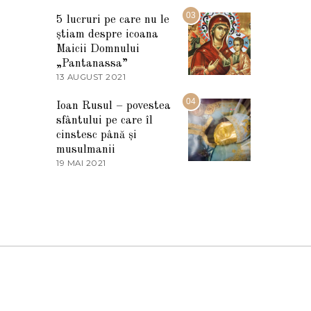
7
2
M
03
5
5 lucruri pe care nu le
A
știam despre icoana
R
T
Maicii Domnului
I
„Pantanassa”
E
13 AUGUST 2021
1
2
3
0
A
04
2
Ioan Rusul – povestea
U
2
sfântului pe care îl
G
U
cinstesc până și
S
musulmanii
T
19 MAI 2021
1
2
9
0
M
2
A
1
I
2
0
2
1