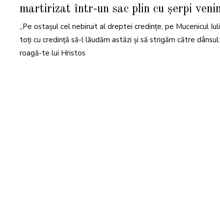
N
martirizat într-un sac plin cu șerpi veni
I
E
2
„Pe ostaşul cel nebiruit al dreptei credinţe, pe Mucenicul Iul
0
2
4
toţi cu credinţă să-l lăudăm astăzi şi să strigăm către dânsul:
roagă-te lui Hristos