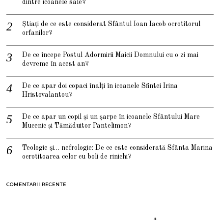
dintre icoanele sale?
Știați de ce este considerat Sfântul Ioan Iacob ocrotitorul
orfanilor?
De ce începe Postul Adormirii Maicii Domnului cu o zi mai
devreme în acest an?
De ce apar doi copaci înalți în icoanele Sfintei Irina
Hristovalantou?
De ce apar un copil și un șarpe în icoanele Sfântului Mare
Mucenic și Tămăduitor Pantelimon?
Teologie și… nefrologie: De ce este considerată Sfânta Marina
ocrotitoarea celor cu boli de rinichi?
COMENTARII RECENTE