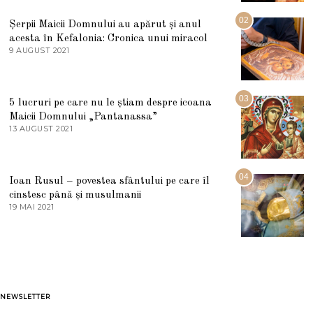
I
U
02
Șerpii Maicii Domnului au apărut și anul
L
acesta în Kefalonia: Cronica unui miracol
I
E
9 AUGUST 2021
2
2
7
0
M
2
A
5
R
03
5 lucruri pe care nu le știam despre icoana
T
I
Maicii Domnului „Pantanassa”
E
13 AUGUST 2021
1
2
3
0
A
2
U
2
G
04
Ioan Rusul – povestea sfântului pe care îl
U
S
cinstesc până și musulmanii
T
19 MAI 2021
1
2
9
0
M
2
A
1
I
2
0
2
1
NEWSLETTER