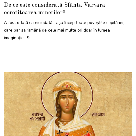
D
De ce este considerată Sfânta Varvara
E
C
ocrotitoarea minerilor?
E
M
B
A fost odată ca niciodată… așa încep toate poveștile copilăriei,
R
I
care par să rămână de cele mai multe ori doar în lumea
E
2
imaginației. Și
0
2
4