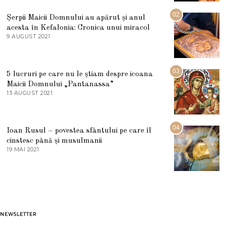
I
U
02
Șerpii Maicii Domnului au apărut și anul
L
acesta în Kefalonia: Cronica unui miracol
I
E
9 AUGUST 2021
2
2
7
0
M
2
A
5
R
03
5 lucruri pe care nu le știam despre icoana
T
I
Maicii Domnului „Pantanassa”
E
13 AUGUST 2021
1
2
3
0
A
2
U
2
G
04
Ioan Rusul – povestea sfântului pe care îl
U
S
cinstesc până și musulmanii
T
19 MAI 2021
1
2
9
0
M
2
A
1
I
2
0
2
1
NEWSLETTER