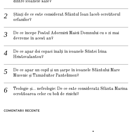
dintre icoanele sale?
Știați de ce este considerat Sfântul Ioan Iacob ocrotitorul
orfanilor?
De ce începe Postul Adormirii Maicii Domnului cu o zi mai
devreme în acest an?
De ce apar doi copaci înalți în icoanele Sfintei Irina
Hristovalantou?
De ce apar un copil și un șarpe în icoanele Sfântului Mare
Mucenic și Tămăduitor Pantelimon?
Teologie și… nefrologie: De ce este considerată Sfânta Marina
ocrotitoarea celor cu boli de rinichi?
COMENTARII RECENTE