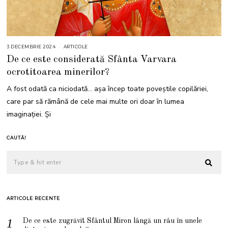
3 DECEMBRIE 2024
3
ARTICOLE
D
De ce este considerată Sfânta Varvara
E
C
ocrotitoarea minerilor?
E
M
B
A fost odată ca niciodată… așa încep toate poveștile copilăriei,
R
I
care par să rămână de cele mai multe ori doar în lumea
E
2
imaginației. Și
0
2
4
CAUTĂ!
ARTICOLE RECENTE
De ce este zugrăvit Sfântul Miron lângă un râu în unele