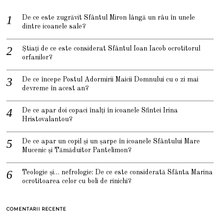
De ce este zugrăvit Sfântul Miron lângă un râu în unele
dintre icoanele sale?
Știați de ce este considerat Sfântul Ioan Iacob ocrotitorul
orfanilor?
De ce începe Postul Adormirii Maicii Domnului cu o zi mai
devreme în acest an?
De ce apar doi copaci înalți în icoanele Sfintei Irina
Hristovalantou?
De ce apar un copil și un șarpe în icoanele Sfântului Mare
Mucenic și Tămăduitor Pantelimon?
Teologie și… nefrologie: De ce este considerată Sfânta Marina
ocrotitoarea celor cu boli de rinichi?
COMENTARII RECENTE