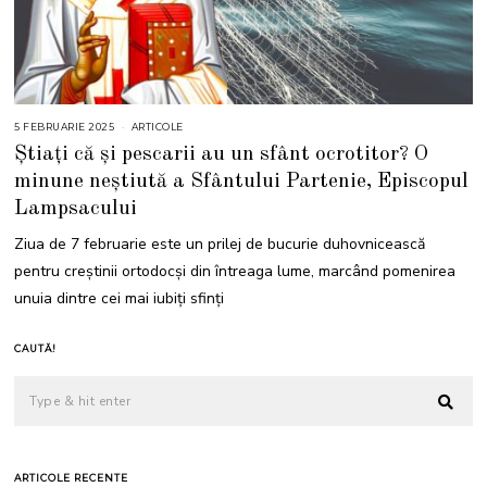
5 FEBRUARIE 2025
5
ARTICOLE
F
Știați că și pescarii au un sfânt ocrotitor? O
E
B
minune neștiută a Sfântului Partenie, Episcopul
R
U
Lampsacului
A
R
I
Ziua de 7 februarie este un prilej de bucurie duhovnicească
E
2
pentru creștinii ortodocși din întreaga lume, marcând pomenirea
0
2
unuia dintre cei mai iubiți sfinți
5
CAUTĂ!
ARTICOLE RECENTE