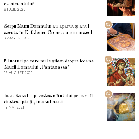
evenimentului!
8 IULIE 2025
1
0
I
U
02
Șerpii Maicii Domnului au apărut și anul
L
acesta în Kefalonia: Cronica unui miracol
I
E
9 AUGUST 2021
2
2
7
0
M
2
A
5
R
03
5 lucruri pe care nu le știam despre icoana
T
I
Maicii Domnului „Pantanassa”
E
13 AUGUST 2021
1
2
3
0
A
2
U
2
G
04
Ioan Rusul – povestea sfântului pe care îl
U
S
cinstesc până și musulmanii
T
19 MAI 2021
1
2
9
0
M
2
A
1
I
2
0