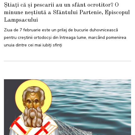
F
Știați că și pescarii au un sfânt ocrotitor? O
E
B
minune neștiută a Sfântului Partenie, Episcopul
R
U
Lampsacului
A
R
I
Ziua de 7 februarie este un prilej de bucurie duhovnicească
E
2
pentru creștinii ortodocși din întreaga lume, marcând pomenirea
0
2
unuia dintre cei mai iubiți sfinți
5