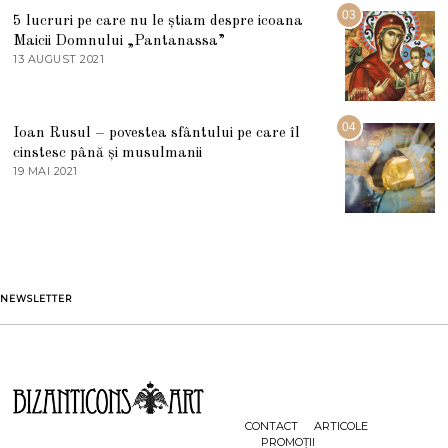
5
R
03
5 lucruri pe care nu le știam despre icoana
T
I
Maicii Domnului „Pantanassa”
E
13 AUGUST 2021
1
2
3
0
A
2
U
2
G
04
Ioan Rusul – povestea sfântului pe care îl
U
S
cinstesc până și musulmanii
T
19 MAI 2021
1
2
9
0
M
2
A
1
I
2
0
2
1
NEWSLETTER
CONTACT
ARTICOLE
PROMOȚII