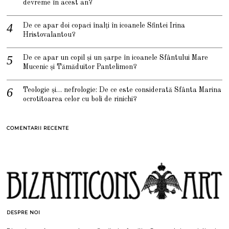
devreme în acest an?
De ce apar doi copaci înalți în icoanele Sfintei Irina
Hristovalantou?
De ce apar un copil și un șarpe în icoanele Sfântului Mare
Mucenic și Tămăduitor Pantelimon?
Teologie și… nefrologie: De ce este considerată Sfânta Marina
ocrotitoarea celor cu boli de rinichi?
COMENTARII RECENTE
DESPRE NOI