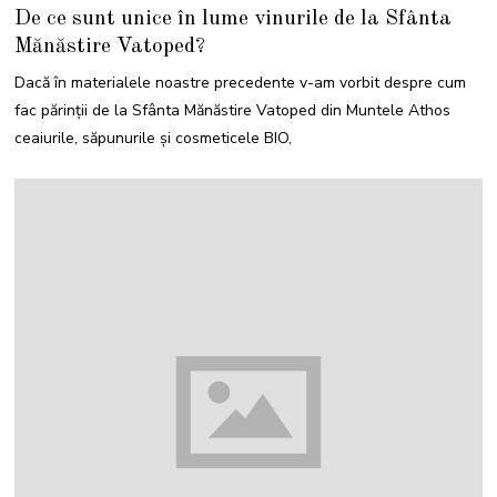
M
De ce sunt unice în lume vinurile de la Sfânta
A
I
Mănăstire Vatoped?
2
0
2
Dacă în materialele noastre precedente v-am vorbit despre cum
1
fac părinții de la Sfânta Mănăstire Vatoped din Muntele Athos
ceaiurile, săpunurile și cosmeticele BIO,