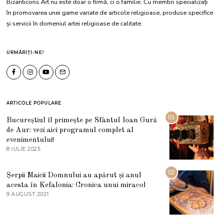
Bizanticons Art nu este doar o firmă, ci o familie. Cu membri specializați
în promovarea unei game variate de articole religioase, produse specifice
și servicii în domeniul artei religioase de calitate.
URMĂRIȚI-NE!
ARTICOLE POPULARE
01
Bucureștiul îl primește pe Sfântul Ioan Gură
de Aur: vezi aici programul complet al
evenimentului!
8 IULIE 2025
1
0
I
U
02
Șerpii Maicii Domnului au apărut și anul
L
acesta în Kefalonia: Cronica unui miracol
I
E
9 AUGUST 2021
2
2
7
0
M
2
A