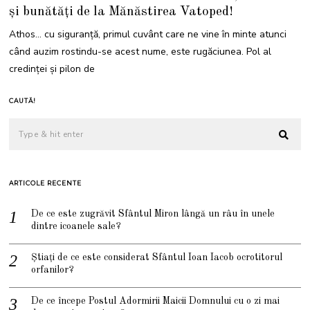
și bunătăți de la Mănăstirea Vatoped!
Athos… cu siguranță, primul cuvânt care ne vine în minte atunci
când auzim rostindu-se acest nume, este rugăciunea. Pol al
credinței și pilon de
CAUTĂ!
ARTICOLE RECENTE
De ce este zugrăvit Sfântul Miron lângă un râu în unele
dintre icoanele sale?
Știați de ce este considerat Sfântul Ioan Iacob ocrotitorul
orfanilor?
De ce începe Postul Adormirii Maicii Domnului cu o zi mai