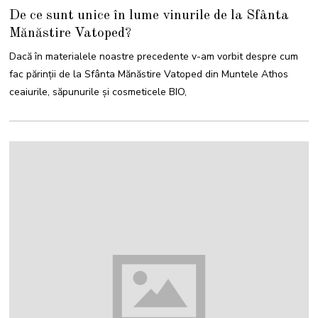
M
De ce sunt unice în lume vinurile de la Sfânta
A
I
Mănăstire Vatoped?
2
0
2
Dacă în materialele noastre precedente v-am vorbit despre cum
1
fac părinții de la Sfânta Mănăstire Vatoped din Muntele Athos
ceaiurile, săpunurile și cosmeticele BIO,