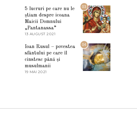
7
2
M
03
5
5 lucruri pe care nu le
A
știam despre icoana
R
T
Maicii Domnului
I
„Pantanassa”
E
13 AUGUST 2021
1
2
3
0
A
04
2
Ioan Rusul – povestea
U
2
sfântului pe care îl
G
U
cinstesc până și
S
musulmanii
T
19 MAI 2021
1
2
9
0
M
2
A
1
I
2
0
2
1