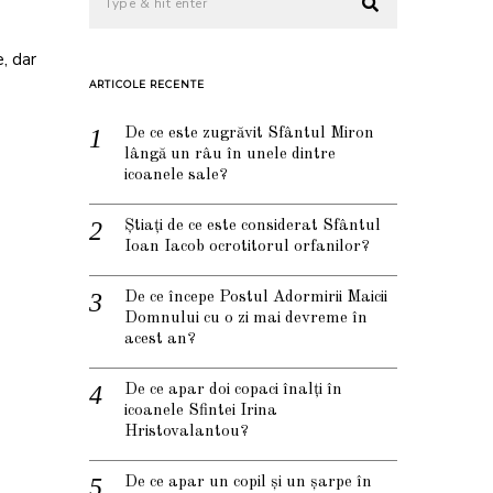
e, dar
ARTICOLE RECENTE
De ce este zugrăvit Sfântul Miron
lângă un râu în unele dintre
icoanele sale?
Știați de ce este considerat Sfântul
Ioan Iacob ocrotitorul orfanilor?
De ce începe Postul Adormirii Maicii
Domnului cu o zi mai devreme în
acest an?
De ce apar doi copaci înalți în
icoanele Sfintei Irina
Hristovalantou?
De ce apar un copil și un șarpe în