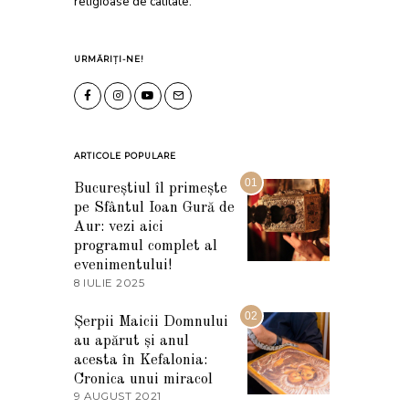
religioase de calitate.
URMĂRIȚI-NE!
ARTICOLE POPULARE
01
Bucureștiul îl primește
pe Sfântul Ioan Gură de
Aur: vezi aici
programul complet al
evenimentului!
8 IULIE 2025
1
0
I
02
Șerpii Maicii Domnului
U
au apărut și anul
L
I
acesta în Kefalonia:
E
Cronica unui miracol
2
9 AUGUST 2021
2
0