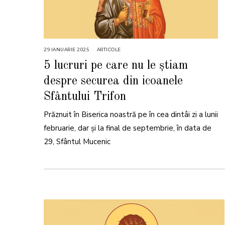
29 IANUARIE 2025
2
ARTICOLE
9
I
5 lucruri pe care nu le știam
A
N
despre securea din icoanele
U
A
R
Sfântului Trifon
I
E
2
Prăznuit în Biserica noastră pe în cea dintâi zi a lunii
0
2
februarie, dar și la final de septembrie, în data de
5
29, Sfântul Mucenic