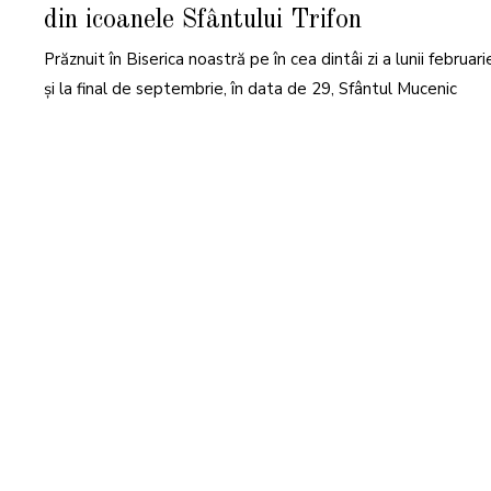
N
din icoanele Sfântului Trifon
U
A
R
Prăznuit în Biserica noastră pe în cea dintâi zi a lunii februari
I
E
2
și la final de septembrie, în data de 29, Sfântul Mucenic
0
2
5