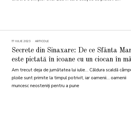
17 IULIE 2023
ARTICOLE
Secrete din Sinaxare: De ce Sfânta Ma
este pictată în icoane cu un ciocan în m
Am trecut deja de jumătatea lui iulie… Căldura scaldă câmpu
ploile sunt primite la timpul potrivit, iar oamenii… oamenii
muncesc neosteniți pentru a pune