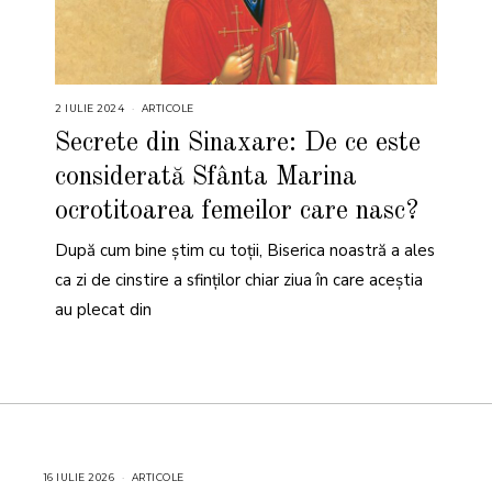
2 IULIE 2024
2
ARTICOLE
I
U
Secrete din Sinaxare: De ce este
L
I
considerată Sfânta Marina
E
2
0
ocrotitoarea femeilor care nasc?
2
4
După cum bine știm cu toții, Biserica noastră a ales
ca zi de cinstire a sfinților chiar ziua în care aceștia
au plecat din
16 IULIE 2026
1
ARTICOLE
6