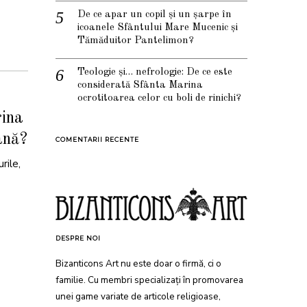
De ce apar un copil și un șarpe în
icoanele Sfântului Mare Mucenic și
Tămăduitor Pantelimon?
Teologie și… nefrologie: De ce este
considerată Sfânta Marina
ocrotitoarea celor cu boli de rinichi?
rina
ână?
COMENTARII RECENTE
rile,
DESPRE NOI
Bizanticons Art nu este doar o firmă, ci o
familie. Cu membri specializați în promovarea
unei game variate de articole religioase,