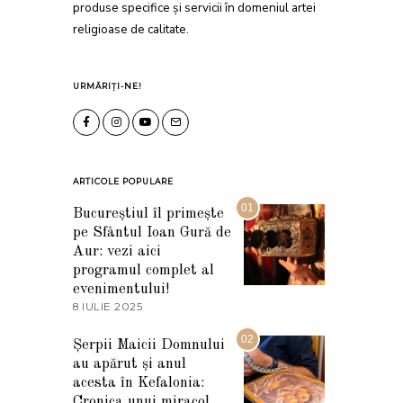
produse specifice și servicii în domeniul artei
religioase de calitate.
URMĂRIȚI-NE!
ARTICOLE POPULARE
01
Bucureștiul îl primește
pe Sfântul Ioan Gură de
Aur: vezi aici
programul complet al
evenimentului!
8 IULIE 2025
1
0
I
02
Șerpii Maicii Domnului
U
au apărut și anul
L
I
acesta în Kefalonia:
E
Cronica unui miracol