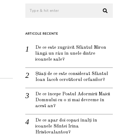
a
ARTICOLE RECENTE
De ce este zugrăvit Sfântul Miron
lângă un râu în unele dintre
icoanele sale?
Știați de ce este considerat Sfântul
Ioan Iacob ocrotitorul orfanilor?
De ce începe Postul Adormirii Maicii
Domnului cu o zi mai devreme în
acest an?
a
De ce apar doi copaci înalți în
icoanele Sfintei Irina
Hristovalantou?