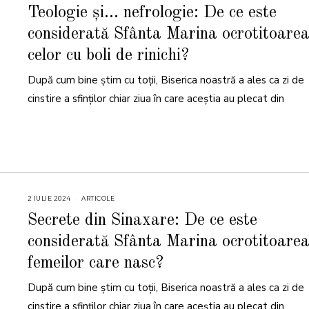
I
Teologie și… nefrologie: De ce este
U
L
considerată Sfânta Marina ocrotitoare
I
E
2
celor cu boli de rinichi?
0
2
6
După cum bine știm cu toții, Biserica noastră a ales ca zi de
cinstire a sfinților chiar ziua în care aceștia au plecat din
2 IULIE 2024
2
ARTICOLE
I
U
Secrete din Sinaxare: De ce este
L
I
considerată Sfânta Marina ocrotitoare
E
2
0
femeilor care nasc?
2
4
După cum bine știm cu toții, Biserica noastră a ales ca zi de
cinstire a sfinților chiar ziua în care aceștia au plecat din