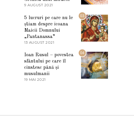
2
9 AUGUST 2021
2
0
7
2
M
03
5
5 lucruri pe care nu le
A
știam despre icoana
R
T
Maicii Domnului
I
„Pantanassa”
E
13 AUGUST 2021
1
2
3
0
A
04
2
Ioan Rusul – povestea
U
2
sfântului pe care îl
G
U
cinstesc până și
S
musulmanii
T
19 MAI 2021
1
2
9
0
M
2
A
1
I
2
0
2
1