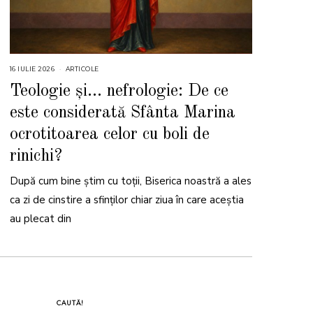
16 IULIE 2026
1
ARTICOLE
6
I
Teologie și… nefrologie: De ce
U
L
este considerată Sfânta Marina
I
E
2
ocrotitoarea celor cu boli de
0
2
rinichi?
6
După cum bine știm cu toții, Biserica noastră a ales
ca zi de cinstire a sfinților chiar ziua în care aceștia
au plecat din
CAUTĂ!