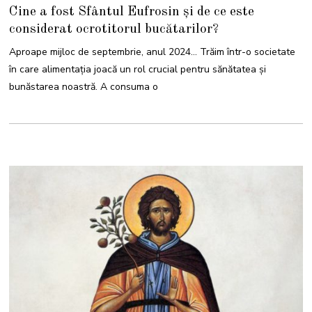
S
Cine a fost Sfântul Eufrosin și de ce este
E
P
considerat ocrotitorul bucătarilor?
T
E
M
Aproape mijloc de septembrie, anul 2024… Trăim într-o societate
B
R
în care alimentația joacă un rol crucial pentru sănătatea și
I
E
bunăstarea noastră. A consuma o
2
0
2
4