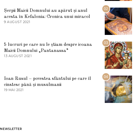
I
U
02
Șerpii Maicii Domnului au apărut și anul
L
acesta în Kefalonia: Cronica unui miracol
I
E
9 AUGUST 2021
2
2
7
0
M
2
A
5
R
03
5 lucruri pe care nu le știam despre icoana
T
I
Maicii Domnului „Pantanassa”
E
13 AUGUST 2021
1
2
3
0
A
2
U
2
G
04
Ioan Rusul – povestea sfântului pe care îl
U
S
cinstesc până și musulmanii
T
19 MAI 2021
1
2
9
0
M
2
A
1
I
2
0
2
1
NEWSLETTER