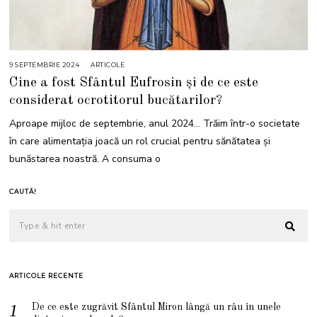
9 SEPTEMBRIE 2024
9
ARTICOLE
S
Cine a fost Sfântul Eufrosin și de ce este
E
P
considerat ocrotitorul bucătarilor?
T
E
M
Aproape mijloc de septembrie, anul 2024… Trăim într-o societate
B
R
în care alimentația joacă un rol crucial pentru sănătatea și
I
E
bunăstarea noastră. A consuma o
2
0
2
4
CAUTĂ!
ARTICOLE RECENTE
De ce este zugrăvit Sfântul Miron lângă un râu în unele