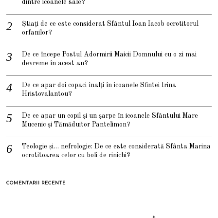
dintre icoanele sale?
Știați de ce este considerat Sfântul Ioan Iacob ocrotitorul
orfanilor?
De ce începe Postul Adormirii Maicii Domnului cu o zi mai
devreme în acest an?
De ce apar doi copaci înalți în icoanele Sfintei Irina
Hristovalantou?
De ce apar un copil și un șarpe în icoanele Sfântului Mare
Mucenic și Tămăduitor Pantelimon?
Teologie și… nefrologie: De ce este considerată Sfânta Marina
ocrotitoarea celor cu boli de rinichi?
COMENTARII RECENTE