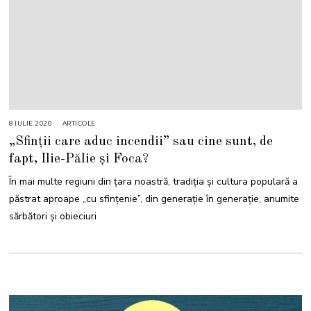
8 IULIE 2020
5
ARTICOLE
I
„Sfinții care aduc incendii” sau cine sunt, de
U
L
fapt, Ilie-Pălie și Foca?
I
E
2
În mai multe regiuni din țara noastră, tradiția și cultura populară a
0
2
păstrat aproape „cu sfințenie”, din generație în generație, anumite
4
sărbători și obieciuri