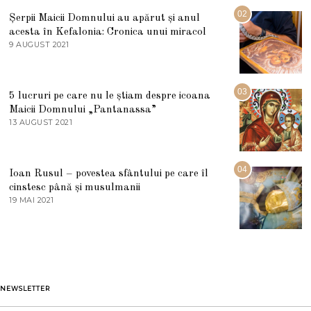
I
U
02
Șerpii Maicii Domnului au apărut și anul
L
acesta în Kefalonia: Cronica unui miracol
I
E
9 AUGUST 2021
2
2
7
0
M
2
A
5
R
03
5 lucruri pe care nu le știam despre icoana
T
I
Maicii Domnului „Pantanassa”
E
13 AUGUST 2021
1
2
3
0
A
2
U
2
G
04
Ioan Rusul – povestea sfântului pe care îl
U
S
cinstesc până și musulmanii
T
19 MAI 2021
1
2
9
0
M
2
A
1
I
2
0
2
1
NEWSLETTER