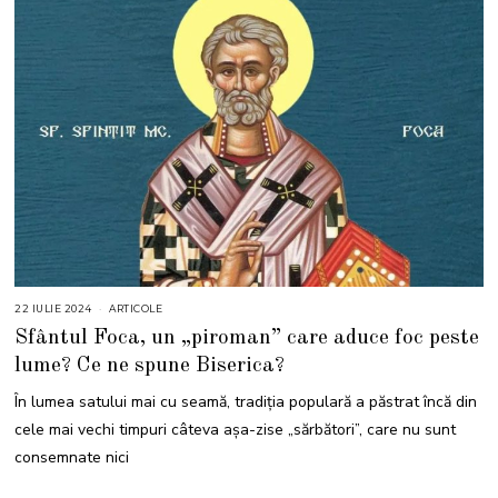
22 IULIE 2024
2
ARTICOLE
3
Sfântul Foca, un „piroman” care aduce foc peste
I
U
lume? Ce ne spune Biserica?
L
I
E
În lumea satului mai cu seamă, tradiția populară a păstrat încă din
2
0
cele mai vechi timpuri câteva așa-zise „sărbători”, care nu sunt
2
4
consemnate nici