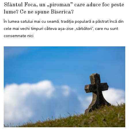
3
Sfântul Foca, un „piroman” care aduce foc peste
I
U
lume? Ce ne spune Biserica?
L
I
E
În lumea satului mai cu seamă, tradiția populară a păstrat încă din
2
0
cele mai vechi timpuri câteva așa-zise „sărbători”, care nu sunt
2
4
consemnate nici