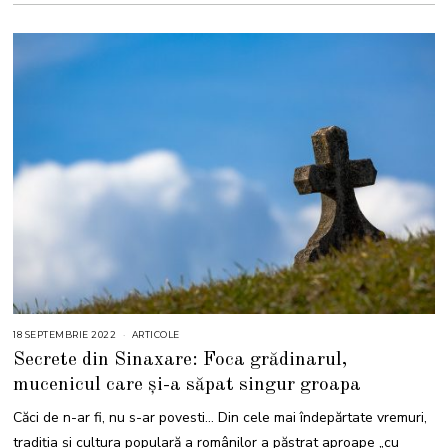
18 SEPTEMBRIE 2022
1
ARTICOLE
8
Secrete din Sinaxare: Foca grădinarul,
S
E
mucenicul care și-a săpat singur groapa
P
T
E
Căci de n-ar fi, nu s-ar povesti… Din cele mai îndepărtate vremuri,
M
B
tradiția și cultura populară a românilor a păstrat aproape „cu
R