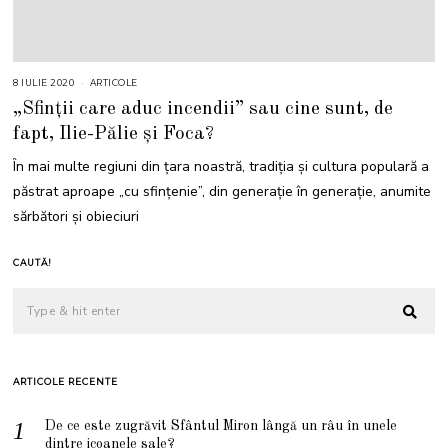
8 IULIE 2020
5
ARTICOLE
I
„Sfinții care aduc incendii” sau cine sunt, de
U
L
fapt, Ilie-Pălie și Foca?
I
E
2
În mai multe regiuni din țara noastră, tradiția și cultura populară a
0
2
păstrat aproape „cu sfințenie”, din generație în generație, anumite
4
sărbători și obieciuri
CAUTĂ!
ARTICOLE RECENTE
De ce este zugrăvit Sfântul Miron lângă un râu în unele
dintre icoanele sale?