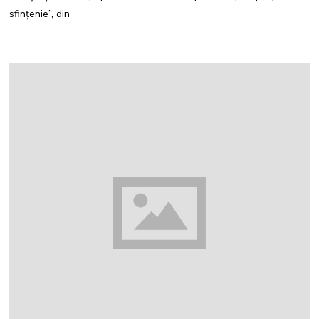
I
sfințenie”, din
E
2
0
2
2