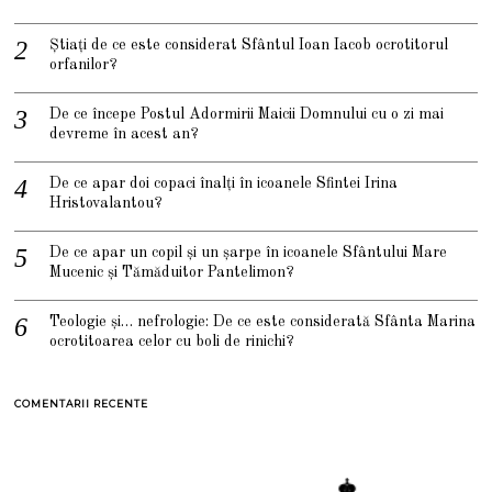
Știați de ce este considerat Sfântul Ioan Iacob ocrotitorul
orfanilor?
De ce începe Postul Adormirii Maicii Domnului cu o zi mai
devreme în acest an?
De ce apar doi copaci înalți în icoanele Sfintei Irina
Hristovalantou?
De ce apar un copil și un șarpe în icoanele Sfântului Mare
Mucenic și Tămăduitor Pantelimon?
Teologie și… nefrologie: De ce este considerată Sfânta Marina
ocrotitoarea celor cu boli de rinichi?
COMENTARII RECENTE