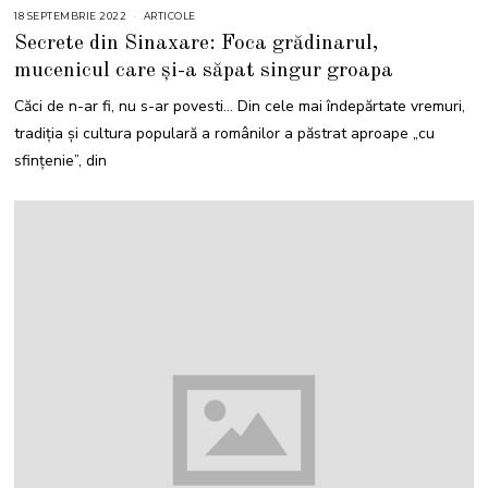
18 SEPTEMBRIE 2022
1
ARTICOLE
8
Secrete din Sinaxare: Foca grădinarul,
S
E
mucenicul care și-a săpat singur groapa
P
T
E
Căci de n-ar fi, nu s-ar povesti… Din cele mai îndepărtate vremuri,
M
B
tradiția și cultura populară a românilor a păstrat aproape „cu
R
I
sfințenie”, din
E
2
0
2
2