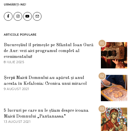
URMĂRIȚI-NE!
ARTICOLE POPULARE
01
Bucureștiul îl primește pe Sfântul Ioan Gură
de Aur: vezi aici programul complet al
evenimentului!
8 IULIE 2025
1
0
I
U
02
Șerpii Maicii Domnului au apărut și anul
L
acesta în Kefalonia: Cronica unui miracol
I
E
9 AUGUST 2021
2
2
7
0
M
2
A
5
R
03
5 lucruri pe care nu le știam despre icoana
T
I
Maicii Domnului „Pantanassa”
E
13 AUGUST 2021
1
2
3
0
A