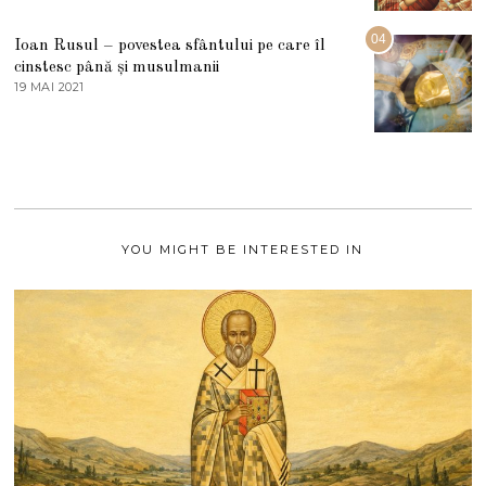
2
U
2
G
04
Ioan Rusul – povestea sfântului pe care îl
U
S
cinstesc până și musulmanii
T
19 MAI 2021
1
2
9
0
M
2
A
1
I
2
0
2
1
YOU MIGHT BE INTERESTED IN