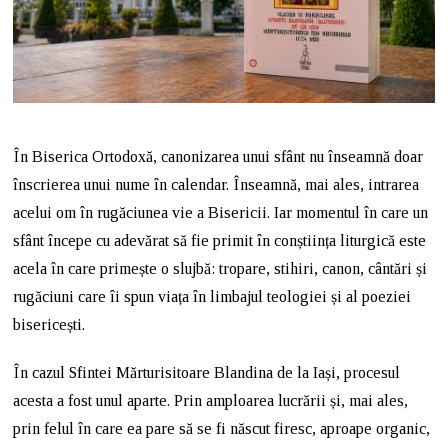
În Biserica Ortodoxă, canonizarea unui sfânt nu înseamnă doar
înscrierea unui nume în calendar. Înseamnă, mai ales, intrarea
acelui om în rugăciunea vie a Bisericii. Iar momentul în care un
sfânt începe cu adevărat să fie primit în conștiința liturgică este
acela în care primește o slujbă: tropare, stihiri, canon, cântări și
rugăciuni care îi spun viața în limbajul teologiei și al poeziei
bisericești.
În cazul Sfintei Mărturisitoare Blandina de la Iași, procesul
acesta a fost unul aparte. Prin amploarea lucrării și, mai ales,
prin felul în care ea pare să se fi născut firesc, aproape organic,