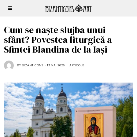
Cum se naște slujba unui
sfânt? Povestea liturgică a
Sfintei Blandina de la Iași
BY
BIZANTICONS
13 MAI 2026
1
ARTICOLE
3
M
A
I
2
0
2
6