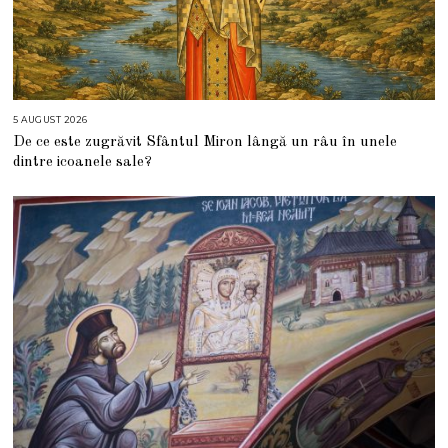
5 AUGUST 2026
5
A
De ce este zugrăvit Sfântul Miron lângă un râu în unele
U
G
dintre icoanele sale?
U
S
T
2
0
2
6