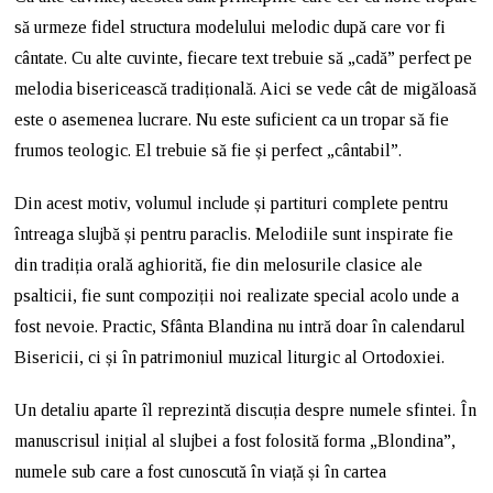
să urmeze fidel structura modelului melodic după care vor fi
cântate. Cu alte cuvinte, fiecare text trebuie să „cadă” perfect pe
melodia bisericească tradițională. Aici se vede cât de migăloasă
este o asemenea lucrare. Nu este suficient ca un tropar să fie
frumos teologic. El trebuie să fie și perfect „cântabil”.
Din acest motiv, volumul include și partituri complete pentru
întreaga slujbă și pentru paraclis. Melodiile sunt inspirate fie
din tradiția orală aghiorită, fie din melosurile clasice ale
psalticii, fie sunt compoziții noi realizate special acolo unde a
fost nevoie. Practic, Sfânta Blandina nu intră doar în calendarul
Bisericii, ci și în patrimoniul muzical liturgic al Ortodoxiei.
Un detaliu aparte îl reprezintă discuția despre numele sfintei. În
manuscrisul inițial al slujbei a fost folosită forma „Blondina”,
numele sub care a fost cunoscută în viață și în cartea