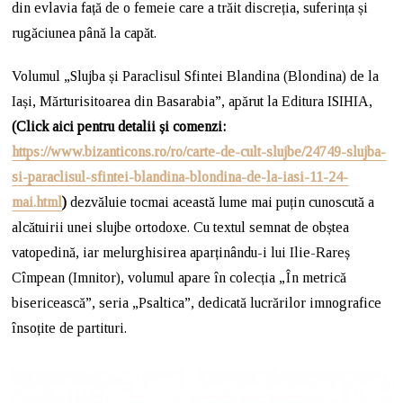
din evlavia față de o femeie care a trăit discreția, suferința și
rugăciunea până la capăt.
Volumul „Slujba și Paraclisul Sfintei Blandina (Blondina) de la
Iași, Mărturisitoarea din Basarabia”, apărut la Editura ISIHIA,
(Click aici pentru detalii și comenzi:
https://www.bizanticons.ro/ro/carte-de-cult-slujbe/24749-slujba-
si-paraclisul-sfintei-blandina-blondina-de-la-iasi-11-24-
mai.html
)
dezvăluie tocmai această lume mai puțin cunoscută a
alcătuirii unei slujbe ortodoxe. Cu textul semnat de obștea
vatopedină, iar melurghisirea aparținându-i lui Ilie-Rareș
Cîmpean (Imnitor), volumul apare în colecția „În metrică
bisericească”, seria „Psaltica”, dedicată lucrărilor imnografice
însoțite de partituri.