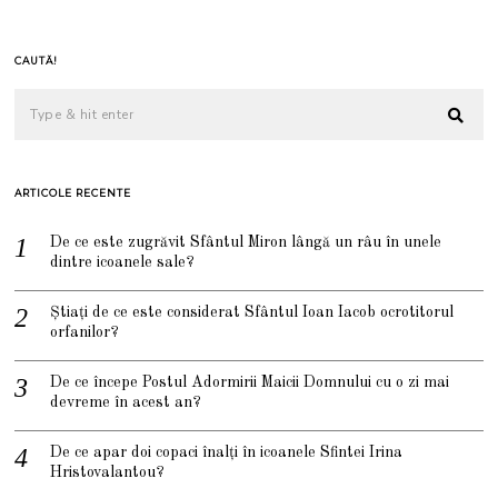
CAUTĂ!
ARTICOLE RECENTE
De ce este zugrăvit Sfântul Miron lângă un râu în unele
dintre icoanele sale?
Știați de ce este considerat Sfântul Ioan Iacob ocrotitorul
orfanilor?
De ce începe Postul Adormirii Maicii Domnului cu o zi mai
devreme în acest an?
De ce apar doi copaci înalți în icoanele Sfintei Irina
Hristovalantou?