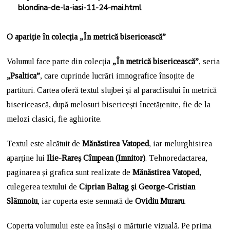
blondina-de-la-iasi-11-24-mai.html
O apariție în colecția „În metrică bisericească”
Volumul face parte din colecția
„În metrică bisericească”
, seria
„Psaltica”
, care cuprinde lucrări imnografice însoțite de
partituri. Cartea oferă textul slujbei și al paraclisului în metrică
bisericească, după melosuri bisericești încetățenite, fie de la
melozi clasici, fie aghiorite.
Textul este alcătuit de
Mănăstirea Vatoped
, iar melurghisirea
aparține lui
Ilie-Rareș Cîmpean (Imnitor)
. Tehnoredactarea,
paginarea și grafica sunt realizate de
Mănăstirea Vatoped
,
culegerea textului de
Ciprian Baltag și George-Cristian
Slămnoiu
, iar coperta este semnată de
Ovidiu Muraru
.
Coperta volumului este ea însăși o mărturie vizuală. Pe prima