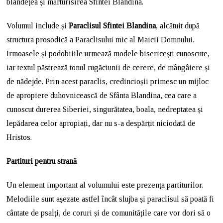
blândețea și mărturisirea Sfintei Blandina.
Volumul include și
Paraclisul Sfintei Blandina
, alcătuit după
structura prosodică a Paraclisului mic al Maicii Domnului.
Irmoasele și podobiiile urmează modele bisericești cunoscute,
iar textul păstrează tonul rugăciunii de cerere, de mângâiere și
de nădejde. Prin acest paraclis, credincioșii primesc un mijloc
de apropiere duhovnicească de Sfânta Blandina, cea care a
cunoscut durerea Siberiei, singurătatea, boala, nedreptatea și
lepădarea celor apropiați, dar nu s-a despărțit niciodată de
Hristos.
Partituri pentru strană
Un element important al volumului este prezența partiturilor.
Melodiile sunt așezate astfel încât slujba și paraclisul să poată fi
cântate de psalți, de coruri și de comunitățile care vor dori să o