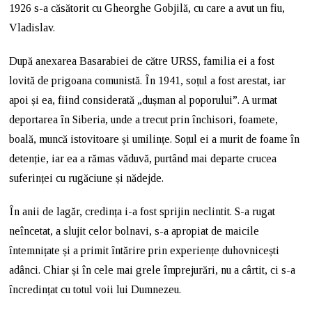
1926 s-a căsătorit cu Gheorghe Gobjilă, cu care a avut un fiu,
Vladislav.
După anexarea Basarabiei de către URSS, familia ei a fost
lovită de prigoana comunistă. În 1941, soțul a fost arestat, iar
apoi și ea, fiind considerată „dușman al poporului”. A urmat
deportarea în Siberia, unde a trecut prin închisori, foamete,
boală, muncă istovitoare și umilințe. Soțul ei a murit de foame în
detenție, iar ea a rămas văduvă, purtând mai departe crucea
suferinței cu rugăciune și nădejde.
În anii de lagăr, credința i-a fost sprijin neclintit. S-a rugat
neîncetat, a slujit celor bolnavi, s-a apropiat de maicile
întemnițate și a primit întărire prin experiențe duhovnicești
adânci. Chiar și în cele mai grele împrejurări, nu a cârtit, ci s-a
încredințat cu totul voii lui Dumnezeu.