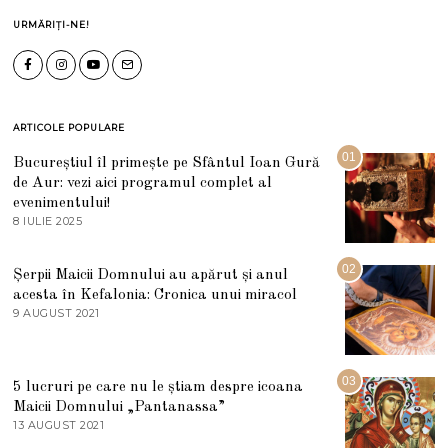
URMĂRIȚI-NE!
ARTICOLE POPULARE
01
Bucureștiul îl primește pe Sfântul Ioan Gură
de Aur: vezi aici programul complet al
evenimentului!
8 IULIE 2025
1
0
I
U
02
Șerpii Maicii Domnului au apărut și anul
L
acesta în Kefalonia: Cronica unui miracol
I
E
9 AUGUST 2021
2
2
7
0
M
2
A
5
R
03
5 lucruri pe care nu le știam despre icoana
T
I
Maicii Domnului „Pantanassa”
E
13 AUGUST 2021
1
2
3
0