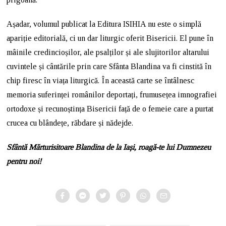
Așadar, volumul publicat la Editura ISIHIA nu este o simplă
apariție editorială, ci un dar liturgic oferit Bisericii. El pune în
mâinile credincioșilor, ale psalților și ale slujitorilor altarului
cuvintele și cântările prin care Sfânta Blandina va fi cinstită în
chip firesc în viața liturgică. În această carte se întâlnesc
memoria suferinței românilor deportați, frumusețea imnografiei
ortodoxe și recunoștința Bisericii față de o femeie care a purtat
crucea cu blândețe, răbdare și nădejde.
Sfântă Mărturisitoare Blandina de la Iași, roagă-te lui Dumnezeu
pentru noi!