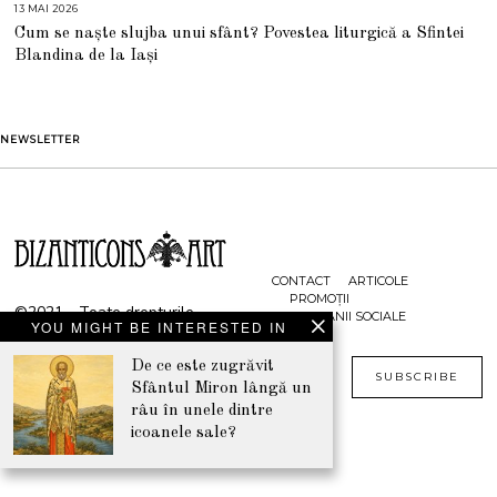
13 MAI 2026
1
3
Cum se naște slujba unui sfânt? Povestea liturgică a Sfintei
M
A
Blandina de la Iași
I
2
0
2
6
NEWSLETTER
CONTACT
ARTICOLE
PROMOȚII
©2021 - Toate drepturile
CAMPANII SOCIALE
YOU MIGHT BE INTERESTED IN
rezervate
De ce este zugrăvit
www.bizanticons.ro
SUBSCRIBE
Sfântul Miron lângă un
râu în unele dintre
icoanele sale?