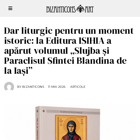
Dar liturgic pentru un moment
istoric: la Editura ISIHIA a
apărut volumul „Slujba și
Paraclisul Sfintei Blandina de
la Iași”
BY
BIZANTICONS
11 MAI 2026
1
ARTICOLE
3
M
A
I
2
0
2
6