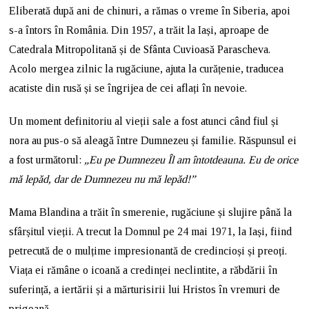
Eliberată după ani de chinuri, a rămas o vreme în Siberia, apoi
s-a întors în România. Din 1957, a trăit la Iași, aproape de
Catedrala Mitropolitană și de Sfânta Cuvioasă Parascheva.
Acolo mergea zilnic la rugăciune, ajuta la curățenie, traducea
acatiste din rusă și se îngrijea de cei aflați în nevoie.
Un moment definitoriu al vieții sale a fost atunci când fiul și
nora au pus-o să aleagă între Dumnezeu și familie. Răspunsul ei
a fost următorul:
„Eu pe Dumnezeu Îl am întotdeauna. Eu de orice
mă lepăd, dar de Dumnezeu nu mă lepăd!”
Mama Blandina a trăit în smerenie, rugăciune și slujire până la
sfârșitul vieții. A trecut la Domnul pe 24 mai 1971, la Iași, fiind
petrecută de o mulțime impresionantă de credincioși și preoți.
Viața ei rămâne o icoană a credinței neclintite, a răbdării în
suferință, a iertării și a mărturisirii lui Hristos în vremuri de
prigoană.