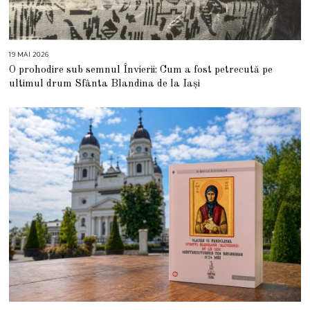
19 MAI 2026
1
9
O prohodire sub semnul Învierii: Cum a fost petrecută pe
M
A
ultimul drum Sfânta Blandina de la Iași
I
2
0
2
6