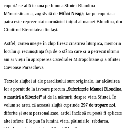
copertă se află icoana pe lemn a Sfintei Blandina
Mărturisitoarea, zugrăvită de
Mihai Neaga
, iar pe coperta a
patra este reprezentat mormântul inițial al mamei Blondina, din
Cimitirul Eternitatea din Iași.
Astfel, cartea unește în chip firesc cinstirea liturgică, memoria
locului și recunoștința față de o sfântă care și-a petrecut ultimii
ani ai vieții în apropierea Catedralei Mitropolitane și a Sfintei
Cuvioase Parascheva.
Textele slujbei și ale paraclisului sunt originale, iar alcătuirea
lor a pornit de la izvoare precum
„Suferințele Mamei Blondina,
o martiră a Siberiei”
și de la mărturii despre viața Sfintei. În
volum se arată că această slujbă cuprinde
297 de tropare noi
,
diferite și atent personalizate, astfel încât să nu poată fi aplicate
altei sfinte. Ele pun în lumină viața, pătimirile, răbdarea,