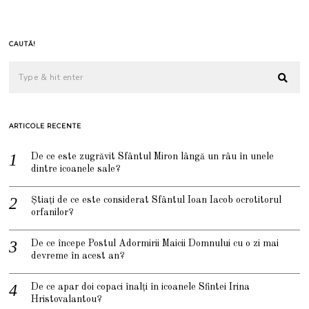
CAUTĂ!
ARTICOLE RECENTE
De ce este zugrăvit Sfântul Miron lângă un râu în unele
dintre icoanele sale?
Știați de ce este considerat Sfântul Ioan Iacob ocrotitorul
orfanilor?
De ce începe Postul Adormirii Maicii Domnului cu o zi mai
devreme în acest an?
De ce apar doi copaci înalți în icoanele Sfintei Irina
Hristovalantou?