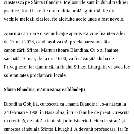
cinstească pe Sfânta Blandina. Melosurile sunt în duhul tradiției
psaltice, fiind luate fie din tradiția orală aghiorită, fie din
vechile melozii clasice, fie alcătuite acolo unde a fost nevoie.
Apariția cărții are o semnificație aparte. Ea vine înaintea zilei
de 17 mai 2026, când Iașul va trăi proclamarea locală a
canonizării Sfintei Mărturisitoare Blandina. Cu o zi înainte,
sâmbătă, 16 mai, de la ora 16.00, va fi săvârșită slujba de
Priveghere, iar duminică, la finalul Sfintei Liturghii, va avea loc
solemnitatea proclamării locale.
Sfânta Blandina, mărturisitoarea blândeții
Blondina Gobjilă, cunoscută ca „mama Blandina”, s-a născut la
24 februarie 1906 în Basarabia, într-o familie de preot. Crescută
în credință, de mică a iubit slujbele Bisericii, citea la strană și
cunoștea rânduiala Sfintei Liturghii. A devenit profesoară, iar în