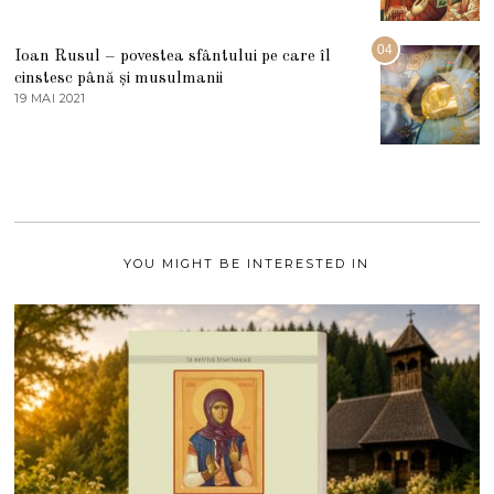
A
2
U
2
G
04
Ioan Rusul – povestea sfântului pe care îl
U
S
cinstesc până și musulmanii
T
19 MAI 2021
1
2
9
0
M
2
A
1
I
2
0
2
1
YOU MIGHT BE INTERESTED IN