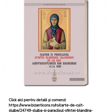
Click aici pentru detalii și comenzi:
https://www.bizanticons.ro/ro/carte-de-cult-
slujbe/24749-slujba-si-paraclisul-sfintei-blandina-