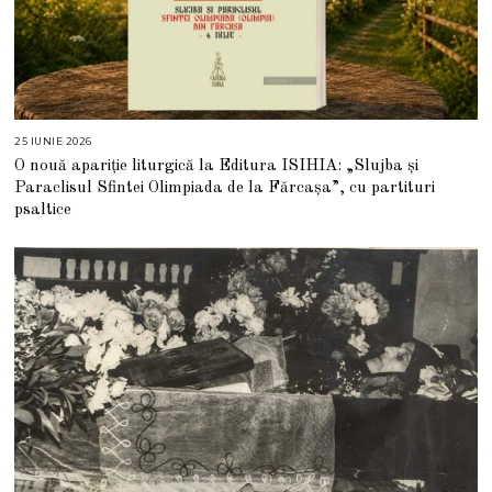
25 IUNIE 2026
2
5
O nouă apariție liturgică la Editura ISIHIA: „Slujba și
I
U
Paraclisul Sfintei Olimpiada de la Fărcașa”, cu partituri
N
I
psaltice
E
2
0
2
6