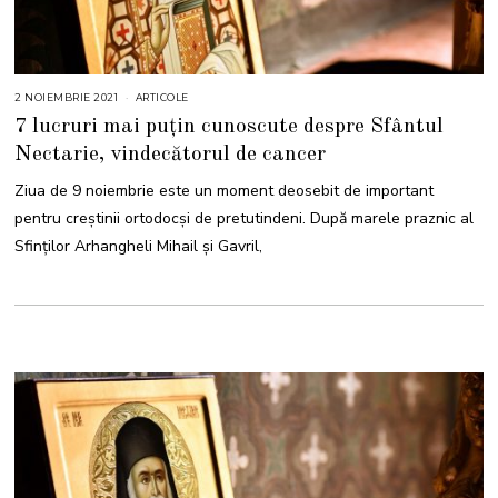
2 NOIEMBRIE 2021
9
ARTICOLE
N
7 lucruri mai puțin cunoscute despre Sfântul
O
I
Nectarie, vindecătorul de cancer
E
M
B
Ziua de 9 noiembrie este un moment deosebit de important
R
I
pentru creștinii ortodocși de pretutindeni. După marele praznic al
E
2
Sfinţilor Arhangheli Mihail şi Gavril,
0
2
1