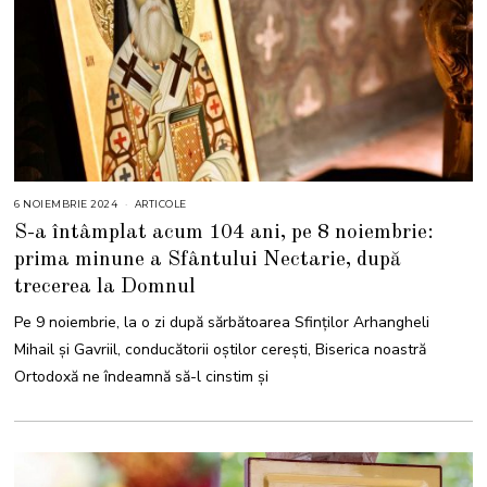
6 NOIEMBRIE 2024
6
ARTICOLE
N
S-a întâmplat acum 104 ani, pe 8 noiembrie:
O
I
prima minune a Sfântului Nectarie, după
E
M
trecerea la Domnul
B
R
I
Pe 9 noiembrie, la o zi după sărbătoarea Sfinților Arhangheli
E
2
Mihail și Gavriil, conducătorii oștilor cerești, Biserica noastră
0
2
Ortodoxă ne îndeamnă să-l cinstim și
4