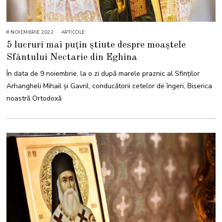
8 NOIEMBRIE 2022
9
ARTICOLE
N
5 lucruri mai puțin știute despre moaștele
O
I
Sfântului Nectarie din Eghina
E
M
B
În data de 9 noiembrie, la o zi după marele praznic al Sfinţilor
R
I
Arhangheli Mihail şi Gavril, conducătorii cetelor de îngeri, Biserica
E
2
noastră Ortodoxă
0
2
2