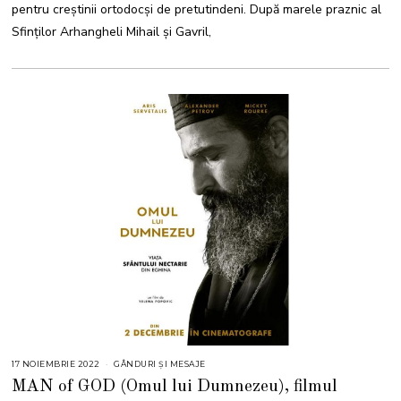
pentru creștinii ortodocși de pretutindeni. După marele praznic al
E
2
Sfinţilor Arhangheli Mihail şi Gavril,
0
2
3
17 NOIEMBRIE 2022
GÂNDURI ȘI MESAJE
MAN of GOD (Omul lui Dumnezeu), filmul