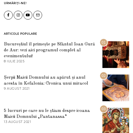
URMĂRIȚI-NE!
ARTICOLE POPULARE
01
Bucureștiul îl primește pe Sfântul Ioan Gură
de Aur: vezi aici programul complet al
evenimentului!
8 IULIE 2025
1
0
I
U
02
Șerpii Maicii Domnului au apărut și anul
L
acesta în Kefalonia: Cronica unui miracol
I
E
9 AUGUST 2021
2
2
7
0
M
2
A
5
R
03
5 lucruri pe care nu le știam despre icoana
T
I
Maicii Domnului „Pantanassa”
E
13 AUGUST 2021
1
2
3
0
A