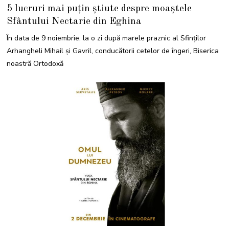
N
5 lucruri mai puțin știute despre moaștele
O
I
Sfântului Nectarie din Eghina
E
M
B
În data de 9 noiembrie, la o zi după marele praznic al Sfinţilor
R
I
Arhangheli Mihail şi Gavril, conducătorii cetelor de îngeri, Biserica
E
2
noastră Ortodoxă
0
2
2