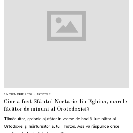
5 NOIEMBRIE 2020
2
ARTICOLE
N
Cine a fost Sfântul Nectarie din Eghina, marele
O
I
făcător de minuni al Orotodoxiei?
E
M
B
Tămăduitor, grabnic ajutător în vreme de boală, luminător al
R
I
Ortodoxiei și mărturisitor al lui Hristos. Așa va răspunde orice
E
2