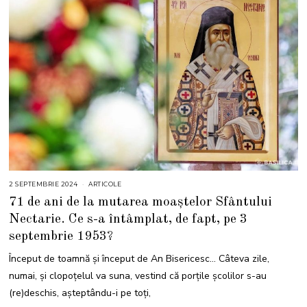
2 SEPTEMBRIE 2024
2
ARTICOLE
S
71 de ani de la mutarea moaștelor Sfântului
E
P
Nectarie. Ce s-a întâmplat, de fapt, pe 3
T
E
septembrie 1953?
M
B
R
Început de toamnă și început de An Bisericesc… Câteva zile,
I
E
numai, și clopoțelul va suna, vestind că porțile școlilor s-au
2
0
(re)deschis, așteptându-i pe toți,
2
4