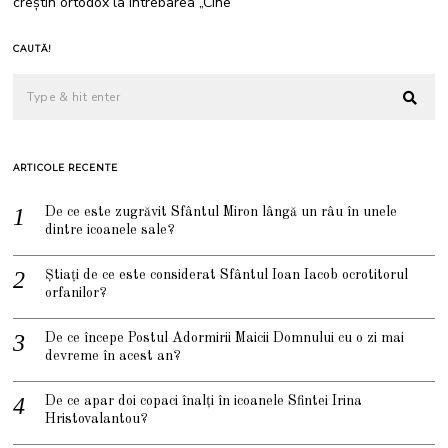
creștin ortodox la întrebarea „Cine
0
2
2
CAUTĂ!
ARTICOLE RECENTE
De ce este zugrăvit Sfântul Miron lângă un râu în unele
dintre icoanele sale?
Știați de ce este considerat Sfântul Ioan Iacob ocrotitorul
orfanilor?
De ce începe Postul Adormirii Maicii Domnului cu o zi mai
devreme în acest an?
De ce apar doi copaci înalți în icoanele Sfintei Irina
Hristovalantou?