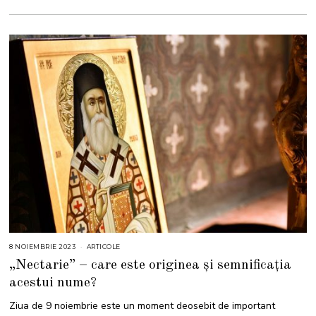
8 NOIEMBRIE 2023
8
ARTICOLE
N
„Nectarie” – care este originea și semnificația
O
I
acestui nume?
E
M
B
Ziua de 9 noiembrie este un moment deosebit de important
R
I