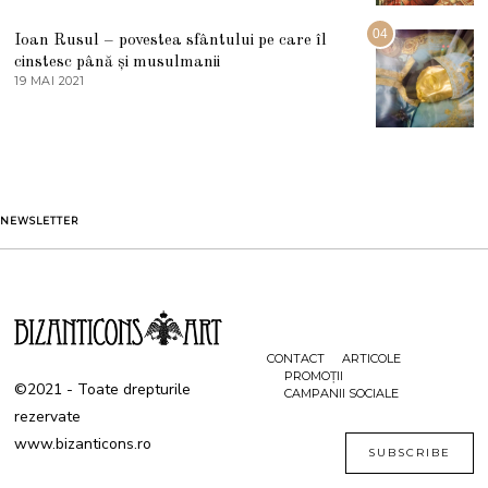
2
U
2
G
04
Ioan Rusul – povestea sfântului pe care îl
U
S
cinstesc până și musulmanii
T
19 MAI 2021
1
2
9
0
M
2
A
1
I
2
0
2
1
NEWSLETTER
CONTACT
ARTICOLE
PROMOȚII
©2021 - Toate drepturile
CAMPANII SOCIALE
rezervate
www.bizanticons.ro
SUBSCRIBE