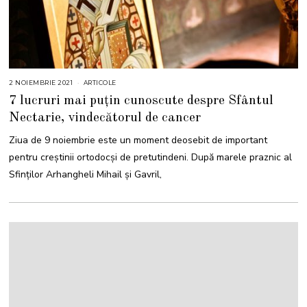
2 NOIEMBRIE 2021
9
ARTICOLE
N
7 lucruri mai puțin cunoscute despre Sfântul
O
I
Nectarie, vindecătorul de cancer
E
M
B
Ziua de 9 noiembrie este un moment deosebit de important
R
I
pentru creștinii ortodocși de pretutindeni. După marele praznic al
E
2
Sfinţilor Arhangheli Mihail şi Gavril,
0
2
1