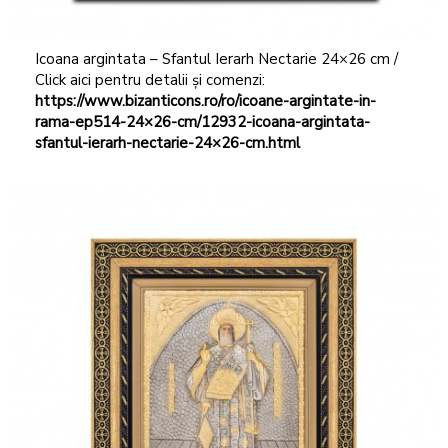
Icoana argintata – Sfantul Ierarh Nectarie 24×26 cm /
Click aici pentru detalii și comenzi:
https://www.bizanticons.ro/ro/icoane-argintate-in-
rama-ep514-24×26-cm/12932-icoana-argintata-
sfantul-ierarh-nectarie-24×26-cm.html