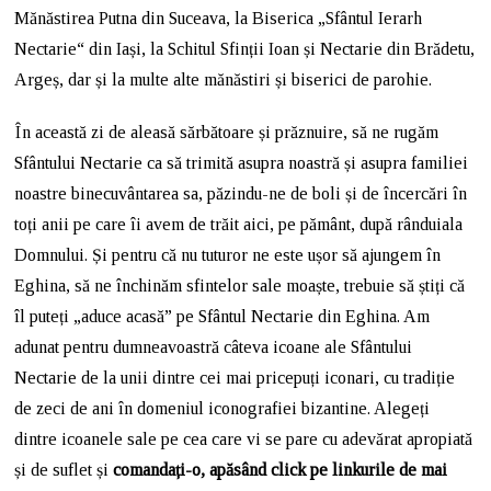
Mănăstirea Putna din Suceava, la Biserica „Sfântul Ierarh
Nectarie“ din Iași, la Schitul Sfinții Ioan și Nectarie din Brădetu,
Argeș, dar și la multe alte mănăstiri și biserici de parohie.
În această zi de aleasă sărbătoare și prăznuire, să ne rugăm
Sfântului Nectarie ca să trimită asupra noastră și asupra familiei
noastre binecuvântarea sa, păzindu-ne de boli și de încercări în
toți anii pe care îi avem de trăit aici, pe pământ, după rânduiala
Domnului. Și pentru că nu tuturor ne este ușor să ajungem în
Eghina, să ne închinăm sfintelor sale moaște, trebuie să știți că
îl puteți „aduce acasă” pe Sfântul Nectarie din Eghina. Am
adunat pentru dumneavoastră câteva icoane ale Sfântului
Nectarie de la unii dintre cei mai pricepuți iconari, cu tradiție
de zeci de ani în domeniul iconografiei bizantine. Alegeți
dintre icoanele sale pe cea care vi se pare cu adevărat apropiată
și de suflet și
comandați-o, apăsând click pe linkurile de mai