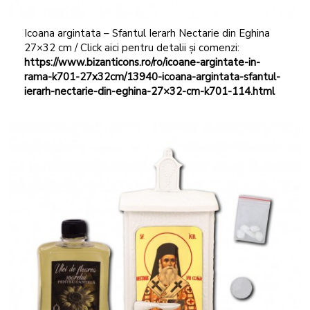
Icoana argintata – Sfantul Ierarh Nectarie din Eghina
27×32 cm / Click aici pentru detalii și comenzi:
https://www.bizanticons.ro/ro/icoane-argintate-in-
rama-k701-27x32cm/13940-icoana-argintata-sfantul-
ierarh-nectarie-din-eghina-27×32-cm-k701-114.html