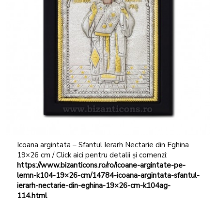
Icoana argintata – Sfantul Ierarh Nectarie din Eghina
19×26 cm / Click aici pentru detalii și comenzi:
https://www.bizanticons.ro/ro/icoane-argintate-pe-
lemn-k104-19×26-cm/14784-icoana-argintata-sfantul-
ierarh-nectarie-din-eghina-19×26-cm-k104ag-
114.html