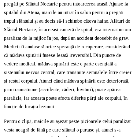
pregăti pe Sfântul Nectarie pentru întoarcerea acasă. Ajunse la
spitalul din Atena, maicile au intrat în salon pentru a pregăti
trupul sfântului și au decis să-i schimbe câteva haine. Alături de
Sfântul Nectarie, în aceeași cameră de spital, era internat un om
paralizat de la mijloc în jos, după un accident deosebit de grav.
Medicii îi anulaseră orice speranță de recuperare, considerând
că măduva spinării fusese lezată ireversibil. Din puncte de
vedere medical, măduva spinării este o parte esențială a
sistemului nervos central, care transmite semnalele între creier
și restul corpului. Atunci când măduva spinării este deteriorată,
prin traumatisme (accidente, căderi, lovituri), poate apărea
paralizia, iar aceasta poate afecta diferite părți ale corpului, în
funcție de locația leziunii.
Pentru o clipă, maicile au așezat peste picioarele celui paralizat
vesta neagră de lână pe care sfântul o purtase și, atunci s-a