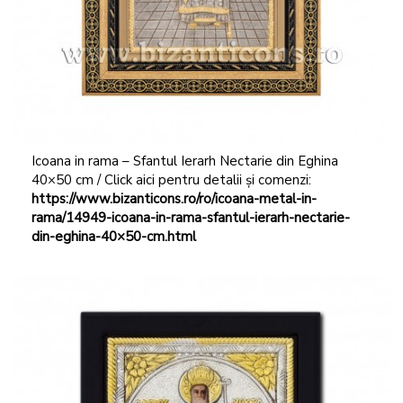
Icoana in rama – Sfantul Ierarh Nectarie din Eghina
40×50 cm / Click aici pentru detalii și comenzi:
https://www.bizanticons.ro/ro/icoana-metal-in-
rama/14949-icoana-in-rama-sfantul-ierarh-nectarie-
din-eghina-40×50-cm.html