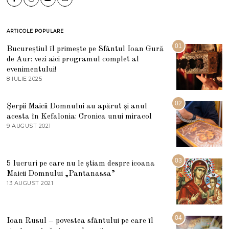
ARTICOLE POPULARE
01
Bucureștiul îl primește pe Sfântul Ioan Gură
de Aur: vezi aici programul complet al
evenimentului!
8 IULIE 2025
1
0
I
U
02
Șerpii Maicii Domnului au apărut și anul
L
acesta în Kefalonia: Cronica unui miracol
I
E
9 AUGUST 2021
2
2
7
0
M
2
A
5
R
03
5 lucruri pe care nu le știam despre icoana
T
I
Maicii Domnului „Pantanassa”
E
13 AUGUST 2021
1
2
3
0
A
2
U
2
G
04
Ioan Rusul – povestea sfântului pe care îl
U
S