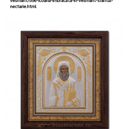
vesmant/556-icoana-imbracata-in-vesmant-sfantul-
nectarie.html