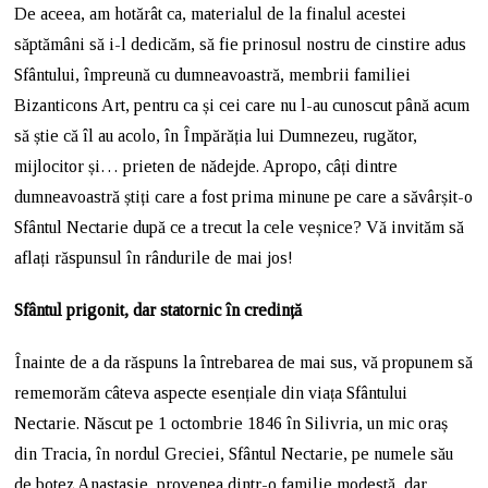
De aceea, am hotărât ca, materialul de la finalul acestei
săptămâni să i-l dedicăm, să fie prinosul nostru de cinstire adus
Sfântului, împreună cu dumneavoastră, membrii familiei
Bizanticons Art, pentru ca și cei care nu l-au cunoscut până acum
să știe că îl au acolo, în Împărăția lui Dumnezeu, rugător,
mijlocitor și… prieten de nădejde. Apropo, câți dintre
dumneavoastră știți care a fost prima minune pe care a săvârșit-o
Sfântul Nectarie după ce a trecut la cele veșnice? Vă invităm să
aflați răspunsul în rândurile de mai jos!
Sfântul prigonit, dar statornic în credință
Înainte de a da răspuns la întrebarea de mai sus, vă propunem să
rememorăm câteva aspecte esențiale din viața Sfântului
Nectarie. Născut pe 1 octombrie 1846 în Silivria, un mic oraș
din Tracia, în nordul Greciei, Sfântul Nectarie, pe numele său
de botez Anastasie, provenea dintr-o familie modestă, dar