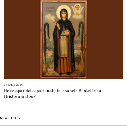
2
0
2
6
27 IULIE 2026
2
7
De ce apar doi copaci înalți în icoanele Sfintei Irina
I
U
Hristovalantou?
L
I
E
2
0
2
NEWSLETTER
6