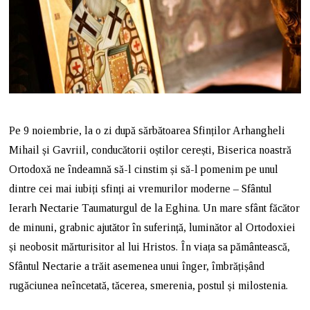
Pe 9 noiembrie, la o zi după sărbătoarea Sfinților Arhangheli
Mihail și Gavriil, conducătorii oștilor cerești, Biserica noastră
Ortodoxă ne îndeamnă să-l cinstim și să-l pomenim pe unul
dintre cei mai iubiți sfinți ai vremurilor moderne – Sfântul
Ierarh Nectarie Taumaturgul de la Eghina. Un mare sfânt făcător
de minuni, grabnic ajutător în suferință, luminător al Ortodoxiei
și neobosit mărturisitor al lui Hristos. În viața sa pământească,
Sfântul Nectarie a trăit asemenea unui înger, îmbrățișând
rugăciunea neîncetată, tăcerea, smerenia, postul și milostenia.