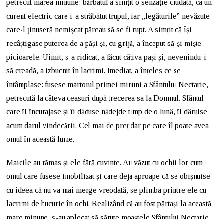
petrecut marea minune: bărbatul a simțit o senzație ciudată, ca un
curent electric care i-a străbătut trupul, iar „legăturile” nevăzute
care-l ținuseră nemișcat păreau să se fi rupt. A simțit că își
recâștigase puterea de a păși și, cu grijă, a început să-și miște
picioarele. Uimit, s-a ridicat, a făcut câțiva pași și, nevenindu-i
să creadă, a izbucnit în lacrimi. Imediat, a înțeles ce se
întâmplase: fusese martorul primei minuni a Sfântului Nectarie,
petrecută la câteva ceasuri după trecerea sa la Domnul. Sfântul
care îl încurajase și îi dăduse nădejde timp de o lună, îi dăruise
acum darul vindecării. Cel mai de preț dar pe care îl poate avea
omul în această lume.
Maicile au rămas și ele fără cuvinte. Au văzut cu ochii lor cum
omul care fusese imobilizat și care deja aproape că se obișnuise
cu ideea că nu va mai merge vreodată, se plimba printre ele cu
lacrimi de bucurie în ochi. Realizând că au fost părtași la această
mare minune, s-au aplecat să sărute moaștele Sfântului Nectarie,