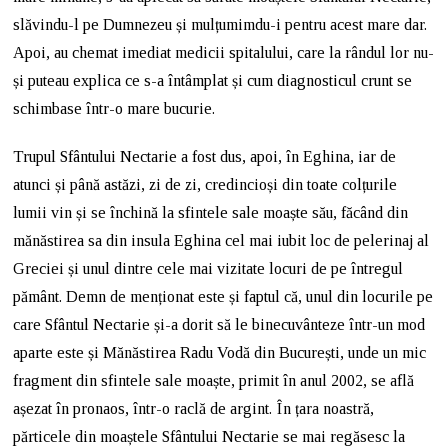
slăvindu-l pe Dumnezeu și mulțumimdu-i pentru acest mare dar.
Apoi, au chemat imediat medicii spitalului, care la rândul lor nu-
și puteau explica ce s-a întâmplat și cum diagnosticul crunt se
schimbase într-o mare bucurie.
Trupul Sfântului Nectarie a fost dus, apoi, în Eghina, iar de
atunci și până astăzi, zi de zi, credincioși din toate colțurile
lumii vin și se închină la sfintele sale moaște său, făcând din
mănăstirea sa din insula Eghina cel mai iubit loc de pelerinaj al
Greciei și unul dintre cele mai vizitate locuri de pe întregul
pământ. Demn de menționat este și faptul că, unul din locurile pe
care Sfântul Nectarie și-a dorit să le binecuvânteze într-un mod
aparte este și Mănăstirea Radu Vodă din București, unde un mic
fragment din sfintele sale moaște, primit în anul 2002, se află
așezat în pronaos, într-o raclă de argint. În țara noastră,
părticele din moaștele Sfântului Nectarie se mai regăsesc la