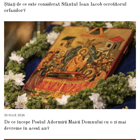
A
Știați de ce este considerat Sfântul Ioan Iacob ocrotitorul
U
G
orfanilor?
U
S
T
2
0
2
6
30 IULIE 2026
3
0
De ce începe Postul Adormirii Maicii Domnului cu o zi mai
I
U
devreme în acest an?
L
I
E