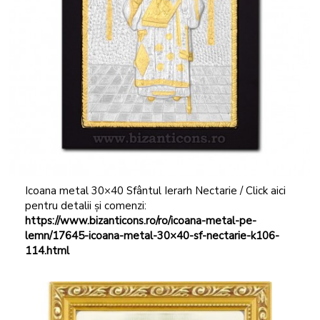
Icoana metal 30×40 Sfântul Ierarh Nectarie / Click aici
pentru detalii și comenzi:
https://www.bizanticons.ro/ro/icoana-metal-pe-
lemn/17645-icoana-metal-30×40-sf-nectarie-k106-
114.html