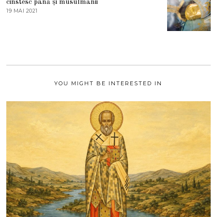
cinstesc până și musulmanii
T
19 MAI 2021
1
2
9
0
M
2
A
1
I
2
0
2
1
YOU MIGHT BE INTERESTED IN