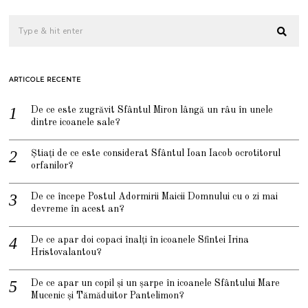
ARTICOLE RECENTE
De ce este zugrăvit Sfântul Miron lângă un râu în unele
dintre icoanele sale?
Știați de ce este considerat Sfântul Ioan Iacob ocrotitorul
orfanilor?
De ce începe Postul Adormirii Maicii Domnului cu o zi mai
devreme în acest an?
De ce apar doi copaci înalți în icoanele Sfintei Irina
Hristovalantou?
De ce apar un copil și un șarpe în icoanele Sfântului Mare
Mucenic și Tămăduitor Pantelimon?