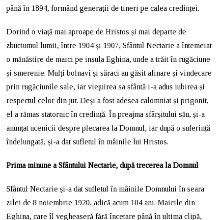
până în 1894, formând generații de tineri pe calea credinței.
Dorind o viață mai aproape de Hristos și mai departe de
zbuciumul lumii, între 1904 și 1907, Sfântul Nectarie a întemeiat
o mănăstire de maici pe insula Eghina, unde a trăit în rugăciune
și smerenie. Mulți bolnavi și săraci au găsit alinare și vindecare
prin rugăciunile sale, iar viețuirea sa sfântă i-a adus iubirea și
respectul celor din jur. Deși a fost adesea calomniat și prigonit,
el a rămas statornic în credință. În preajma sfârșitului său, și-a
anunțat ucenicii despre plecarea la Domnul, iar după o suferință
îndelungată, și-a dat sufletul în mâinile lui Hristos.
Prima minune a Sfântului Nectarie, după trecerea la Domnul
Sfântul Nectarie și-a dat sufletul în mâinile Domnului în seara
zilei de 8 noiembrie 1920, adică acum 104 ani. Maicile din
Eghina, care îl vegheaseră fără încetare până în ultima clipă,