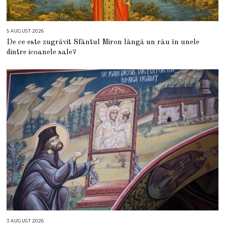
5 AUGUST 2026
5
A
De ce este zugrăvit Sfântul Miron lângă un râu în unele
U
G
dintre icoanele sale?
U
S
T
2
0
2
6
3 AUGUST 2026
3