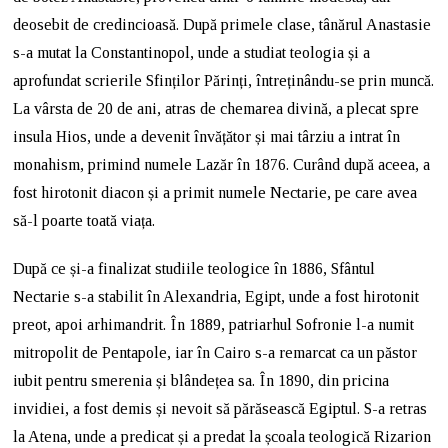
deosebit de credincioasă. După primele clase, tânărul Anastasie
s-a mutat la Constantinopol, unde a studiat teologia și a
aprofundat scrierile Sfinților Părinți, întreținându-se prin muncă.
La vârsta de 20 de ani, atras de chemarea divină, a plecat spre
insula Hios, unde a devenit învățător și mai târziu a intrat în
monahism, primind numele Lazăr în 1876. Curând după aceea, a
fost hirotonit diacon și a primit numele Nectarie, pe care avea
să-l poarte toată viața.
După ce și-a finalizat studiile teologice în 1886, Sfântul
Nectarie s-a stabilit în Alexandria, Egipt, unde a fost hirotonit
preot, apoi arhimandrit. În 1889, patriarhul Sofronie l-a numit
mitropolit de Pentapole, iar în Cairo s-a remarcat ca un păstor
iubit pentru smerenia și blândețea sa. În 1890, din pricina
invidiei, a fost demis și nevoit să părăsească Egiptul. S-a retras
la Atena, unde a predicat și a predat la școala teologică Rizarion