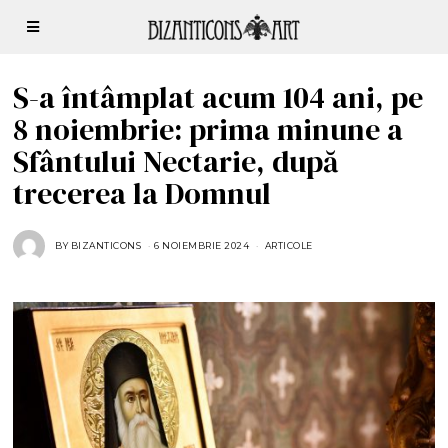
S-a întâmplat acum 104 ani, pe
8 noiembrie: prima minune a
Sfântului Nectarie, după
trecerea la Domnul
BY
BIZANTICONS
6 NOIEMBRIE 2024
6
ARTICOLE
N
O
I
E
M
B
R
I
E
2
0
2
4