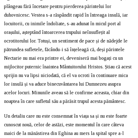
plângeau fără încetare pentru pierderea părintelui lor
duhovnicesc. Vestea s-a răspândit rapid în întreaga insulă, iar
locuitorii, cu inimile îndoliate, s-au adunat în micul port al
orașului, așteptând întoarcerea trupului neînsuflețit al
ocrotitorului lor. Totuși, un sentiment de pace și de nădejde le
pătrundea sufletele, făcându-i să înțeleagă că, deși părintele
Nectarie nu mai era printre ei, deveniseră mai bogați cu un
mijlocitor puternic înaintea Mântuitorului Hristos. Știau că acest
sprijin nu va lipsi niciodată, că el va ocroti în continuare mica
lor insulă și va aduce binecuvântarea lui Dumnezeu asupra
acelor locuri. Minunile aveau să le confirme aceasta, chiar din
noaptea în care sufletul său a părăsit trupul acesta pământesc.
Un detaliu care nu este consemnat în viața sa și nu este foarte
cunoscut nouă, celor de astăzi, este momentul în care câteva
maici de la mănăstirea din Eghina au mers la spital spre a-l