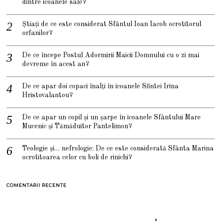
dintre icoanele sale?
Știați de ce este considerat Sfântul Ioan Iacob ocrotitorul
orfanilor?
De ce începe Postul Adormirii Maicii Domnului cu o zi mai
devreme în acest an?
De ce apar doi copaci înalți în icoanele Sfintei Irina
Hristovalantou?
De ce apar un copil și un șarpe în icoanele Sfântului Mare
Mucenic și Tămăduitor Pantelimon?
Teologie și… nefrologie: De ce este considerată Sfânta Marina
ocrotitoarea celor cu boli de rinichi?
COMENTARII RECENTE