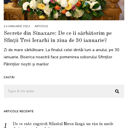
24 IANUARIE 2022
2
ARTICOLE
4
Secrete din Sinaxare: De ce îi sărbătorim pe
I
A
Sfinţii Trei Ierarhi în ziua de 30 ianuarie?
N
U
A
Zi de mare sărbătoare. La finalul celei dintâi luni a anului, pe 30
R
I
ianuarie, Biserica noastră face pomenirea soborului Sfinţilor
E
2
Părinţilor noştri şi marilor
0
2
2
CAUTĂ!
ARTICOLE RECENTE
De ce este zugrăvit Sfântul Miron lângă un râu în unele