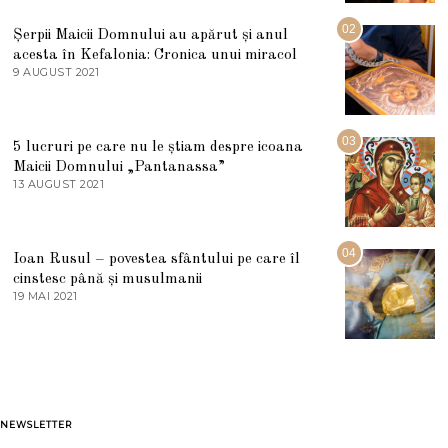
I
U
02
Șerpii Maicii Domnului au apărut și anul
L
acesta în Kefalonia: Cronica unui miracol
I
E
9 AUGUST 2021
2
2
7
0
M
2
A
5
R
03
5 lucruri pe care nu le știam despre icoana
T
I
Maicii Domnului „Pantanassa”
E
13 AUGUST 2021
1
2
3
0
A
2
U
2
G
04
Ioan Rusul – povestea sfântului pe care îl
U
S
cinstesc până și musulmanii
T
19 MAI 2021
1
2
9
0
M
2
A
1
I
2
0
2
1
NEWSLETTER