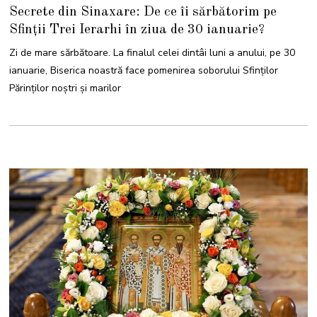
4
Secrete din Sinaxare: De ce îi sărbătorim pe
I
A
Sfinţii Trei Ierarhi în ziua de 30 ianuarie?
N
U
A
Zi de mare sărbătoare. La finalul celei dintâi luni a anului, pe 30
R
I
ianuarie, Biserica noastră face pomenirea soborului Sfinţilor
E
2
Părinţilor noştri şi marilor
0
2
2