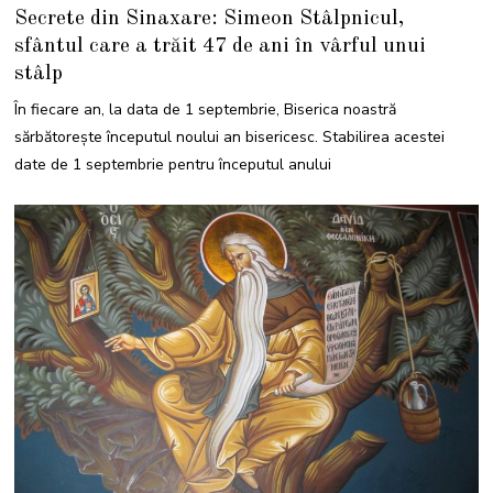
0
Secrete din Sinaxare: Simeon Stâlpnicul,
S
E
sfântul care a trăit 47 de ani în vârful unui
P
T
stâlp
E
M
B
În fiecare an, la data de 1 septembrie, Biserica noastră
R
I
sărbătorește începutul noului an bisericesc. Stabilirea acestei
E
2
date de 1 septembrie pentru începutul anului
0
2
4