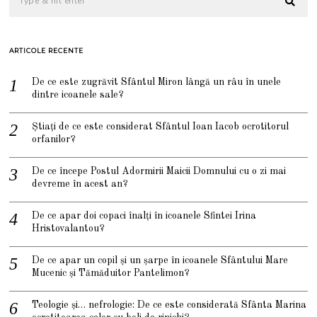
ARTICOLE RECENTE
De ce este zugrăvit Sfântul Miron lângă un râu în unele
dintre icoanele sale?
Știați de ce este considerat Sfântul Ioan Iacob ocrotitorul
orfanilor?
De ce începe Postul Adormirii Maicii Domnului cu o zi mai
devreme în acest an?
De ce apar doi copaci înalți în icoanele Sfintei Irina
Hristovalantou?
De ce apar un copil și un șarpe în icoanele Sfântului Mare
Mucenic și Tămăduitor Pantelimon?
Teologie și… nefrologie: De ce este considerată Sfânta Marina