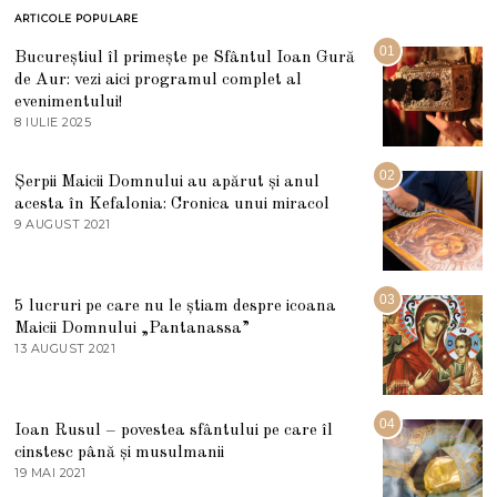
ARTICOLE POPULARE
01
Bucureștiul îl primește pe Sfântul Ioan Gură
de Aur: vezi aici programul complet al
evenimentului!
8 IULIE 2025
1
0
I
U
02
Șerpii Maicii Domnului au apărut și anul
L
acesta în Kefalonia: Cronica unui miracol
I
E
9 AUGUST 2021
2
2
7
0
M
2
A
5
R
03
5 lucruri pe care nu le știam despre icoana
T
I
Maicii Domnului „Pantanassa”
E
13 AUGUST 2021
1
2
3
0
A
2
U
2
G
04
Ioan Rusul – povestea sfântului pe care îl
U
S
cinstesc până și musulmanii
T
19 MAI 2021
1
2
9