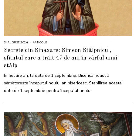
31 AUGUST 2024
3
ARTICOLE
0
Secrete din Sinaxare: Simeon Stâlpnicul,
S
E
sfântul care a trăit 47 de ani în vârful unui
P
T
stâlp
E
M
B
În fiecare an, la data de 1 septembrie, Biserica noastră
R
I
sărbătorește începutul noului an bisericesc. Stabilirea acestei
E
2
date de 1 septembrie pentru începutul anului
0
2
4