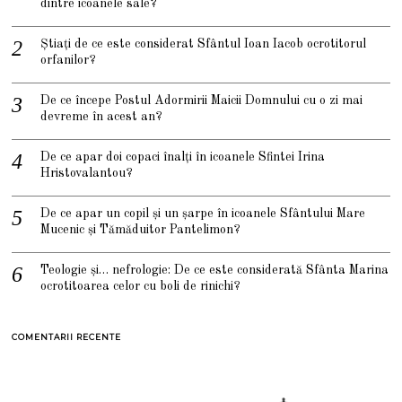
dintre icoanele sale?
Știați de ce este considerat Sfântul Ioan Iacob ocrotitorul
orfanilor?
De ce începe Postul Adormirii Maicii Domnului cu o zi mai
devreme în acest an?
De ce apar doi copaci înalți în icoanele Sfintei Irina
Hristovalantou?
De ce apar un copil și un șarpe în icoanele Sfântului Mare
Mucenic și Tămăduitor Pantelimon?
Teologie și… nefrologie: De ce este considerată Sfânta Marina
ocrotitoarea celor cu boli de rinichi?
COMENTARII RECENTE