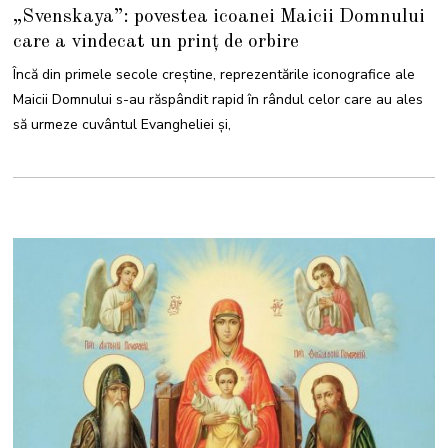
M
„Svenskaya”: povestea icoanei Maicii Domnului
A
I
care a vindecat un prinț de orbire
2
0
2
Încă din primele secole creștine, reprezentările iconografice ale
3
Maicii Domnului s-au răspândit rapid în rândul celor care au ales
să urmeze cuvântul Evangheliei și,