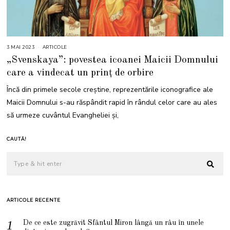
3 MAI 2023
3
ARTICOLE
M
„Svenskaya”: povestea icoanei Maicii Domnului
A
I
care a vindecat un prinț de orbire
2
0
2
Încă din primele secole creștine, reprezentările iconografice ale
3
Maicii Domnului s-au răspândit rapid în rândul celor care au ales
să urmeze cuvântul Evangheliei și,
CAUTĂ!
ARTICOLE RECENTE
De ce este zugrăvit Sfântul Miron lângă un râu în unele