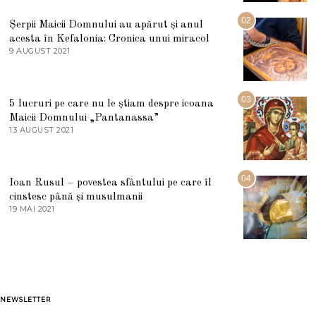
I
U
02
Șerpii Maicii Domnului au apărut și anul
L
acesta în Kefalonia: Cronica unui miracol
I
E
9 AUGUST 2021
2
2
7
0
M
2
A
5
R
03
5 lucruri pe care nu le știam despre icoana
T
I
Maicii Domnului „Pantanassa”
E
13 AUGUST 2021
1
2
3
0
A
2
U
2
G
04
Ioan Rusul – povestea sfântului pe care îl
U
S
cinstesc până și musulmanii
T
19 MAI 2021
1
2
9
0
M
2
A
1
I
2
0
2
1
NEWSLETTER