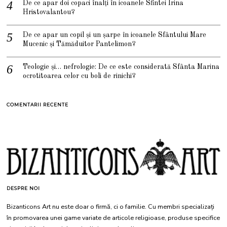
De ce apar doi copaci înalți în icoanele Sfintei Irina
Hristovalantou?
De ce apar un copil și un șarpe în icoanele Sfântului Mare
Mucenic și Tămăduitor Pantelimon?
Teologie și… nefrologie: De ce este considerată Sfânta Marina
ocrotitoarea celor cu boli de rinichi?
COMENTARII RECENTE
DESPRE NOI
Bizanticons Art nu este doar o firmă, ci o familie. Cu membri specializați
în promovarea unei game variate de articole religioase, produse specifice