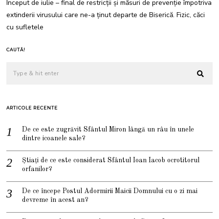
Început de iulie – final de restricții și măsuri de prevenție împotriva
extinderii virusului care ne-a ținut departe de Biserică. Fizic, căci
cu sufletele
CAUTĂ!
ARTICOLE RECENTE
De ce este zugrăvit Sfântul Miron lângă un râu în unele
dintre icoanele sale?
Știați de ce este considerat Sfântul Ioan Iacob ocrotitorul
orfanilor?
De ce începe Postul Adormirii Maicii Domnului cu o zi mai
devreme în acest an?