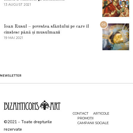
E
13 AUGUST 2021
1
2
3
0
A
2
U
2
G
04
Ioan Rusul – povestea sfântului pe care îl
U
S
cinstesc până și musulmanii
T
19 MAI 2021
1
2
9
0
M
2
A
1
I
2
0
2
1
NEWSLETTER
CONTACT
ARTICOLE
PROMOȚII
©2021 - Toate drepturile
CAMPANII SOCIALE
rezervate