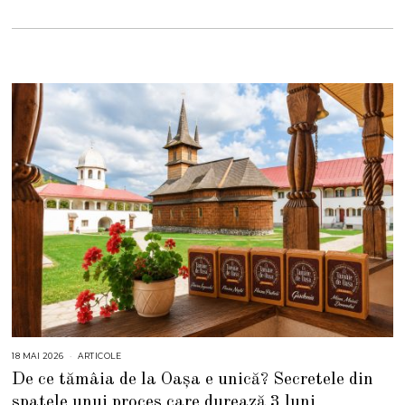
18 MAI 2026
1
ARTICOLE
8
De ce tămâia de la Oașa e unică? Secretele din
M
A
spatele unui proces care durează 3 luni
I