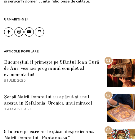
și servicii în domeniul artei religioase de calitate.
URMĂRIȚI-NE!
ARTICOLE POPULARE
01
Bucureștiul îl primește pe Sfântul Ioan Gură
de Aur: vezi aici programul complet al
evenimentului!
8 IULIE 2025
1
0
I
U
02
Șerpii Maicii Domnului au apărut și anul
L
acesta în Kefalonia: Cronica unui miracol
I
E
9 AUGUST 2021
2
2
7
0
M
2
A
5
R
03
5 lucruri pe care nu le știam despre icoana
T
I
Maicii Domnului „Pantanassa”