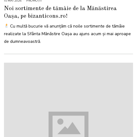
15 MAI 2026
1
PROMOȚII
8
Noi sortimente de tămâie de la Mănăstirea
M
A
Oașa, pe bizanticons.ro!
I
2
0
Cu multă bucurie vă anunțăm că noile sortimente de tămâie
2
6
realizate la Sfânta Mănăstire Oașa au ajuns acum și mai aproape
de dumneavoastră.