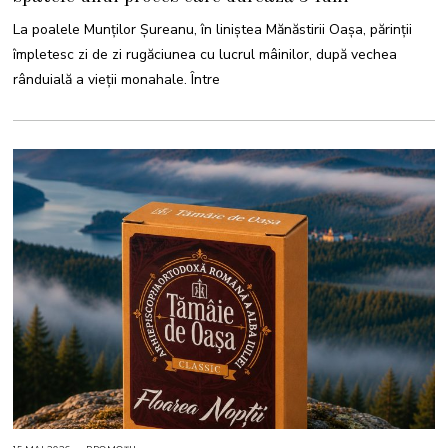
2
0
La poalele Munților Șureanu, în liniștea Mănăstirii Oașa, părinții
2
6
împletesc zi de zi rugăciunea cu lucrul mâinilor, după vechea
rânduială a vieții monahale. Între