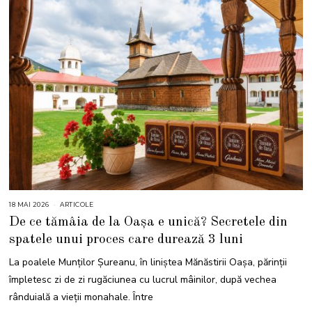
18 MAI 2026
1
ARTICOLE
8
De ce tămâia de la Oașa e unică? Secretele din
M
A
spatele unui proces care durează 3 luni
I
2
0
La poalele Munților Șureanu, în liniștea Mănăstirii Oașa, părinții
2
6
împletesc zi de zi rugăciunea cu lucrul mâinilor, după vechea
rânduială a vieții monahale. Între