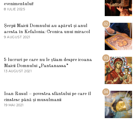
evenimentului!
8 IULIE 2025
1
0
I
U
02
Șerpii Maicii Domnului au apărut și anul
L
acesta în Kefalonia: Cronica unui miracol
I
E
9 AUGUST 2021
2
2
7
0
M
2
A
5
R
03
5 lucruri pe care nu le știam despre icoana
T
I
Maicii Domnului „Pantanassa”
E
13 AUGUST 2021
1
2
3
0
A
2
U
2
G
04
Ioan Rusul – povestea sfântului pe care îl
U
S
cinstesc până și musulmanii
T
19 MAI 2021
1
2
9
0
M
2
A
1
I
2
0