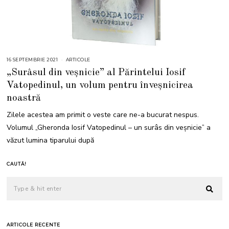
16 SEPTEMBRIE 2021
1
ARTICOLE
7
„Surâsul din veșnicie” al Părintelui Iosif
S
E
Vatopedinul, un volum pentru înveșnicirea
P
T
noastră
E
M
B
Zilele acestea am primit o veste care ne-a bucurat nespus.
R
I
Volumul „Gheronda Iosif Vatopedinul – un surâs din veșnicie” a
E
2
văzut lumina tiparului după
0
2
1
CAUTĂ!
ARTICOLE RECENTE