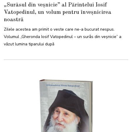
7
„Surâsul din veșnicie” al Părintelui Iosif
S
E
Vatopedinul, un volum pentru înveșnicirea
P
T
noastră
E
M
B
Zilele acestea am primit o veste care ne-a bucurat nespus.
R
I
Volumul „Gheronda Iosif Vatopedinul – un surâs din veșnicie” a
E
2
văzut lumina tiparului după
0
2
1