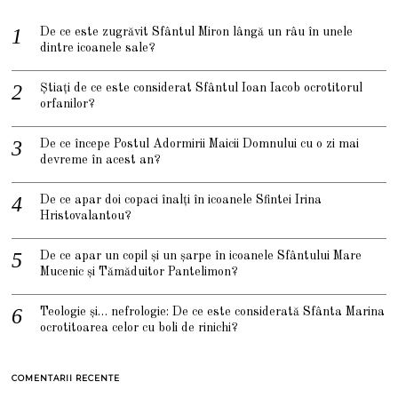
De ce este zugrăvit Sfântul Miron lângă un râu în unele
dintre icoanele sale?
Știați de ce este considerat Sfântul Ioan Iacob ocrotitorul
orfanilor?
De ce începe Postul Adormirii Maicii Domnului cu o zi mai
devreme în acest an?
De ce apar doi copaci înalți în icoanele Sfintei Irina
Hristovalantou?
De ce apar un copil și un șarpe în icoanele Sfântului Mare
Mucenic și Tămăduitor Pantelimon?
Teologie și… nefrologie: De ce este considerată Sfânta Marina
ocrotitoarea celor cu boli de rinichi?
COMENTARII RECENTE