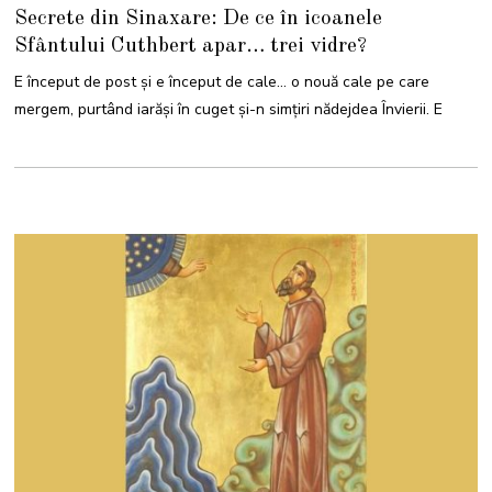
9
Secrete din Sinaxare: De ce în icoanele
M
A
Sfântului Cuthbert apar… trei vidre?
R
T
I
E început de post și e început de cale… o nouă cale pe care
E
2
mergem, purtând iarăși în cuget și-n simțiri nădejdea Învierii. E
0
2
4