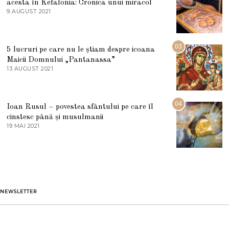
acesta în Kefalonia: Cronica unui miracol
I
E
9 AUGUST 2021
2
2
7
0
M
2
A
5
R
03
5 lucruri pe care nu le știam despre icoana
T
I
Maicii Domnului „Pantanassa”
E
13 AUGUST 2021
1
2
3
0
A
2
U
2
G
04
Ioan Rusul – povestea sfântului pe care îl
U
S
cinstesc până și musulmanii
T
19 MAI 2021
1
2
9
0
M
2
A
1
I
2
0
2
1
NEWSLETTER