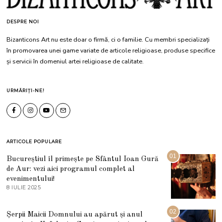
DESPRE NOI
Bizanticons Art nu este doar o firmă, ci o familie. Cu membri specializați
în promovarea unei game variate de articole religioase, produse specifice
și servicii în domeniul artei religioase de calitate.
URMĂRIȚI-NE!
ARTICOLE POPULARE
01
Bucureștiul îl primește pe Sfântul Ioan Gură
de Aur: vezi aici programul complet al
evenimentului!
8 IULIE 2025
1
0
I
U
02
Șerpii Maicii Domnului au apărut și anul
L