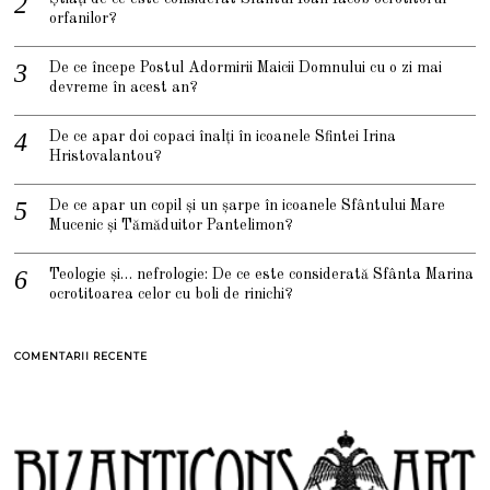
orfanilor?
De ce începe Postul Adormirii Maicii Domnului cu o zi mai
devreme în acest an?
De ce apar doi copaci înalți în icoanele Sfintei Irina
Hristovalantou?
De ce apar un copil și un șarpe în icoanele Sfântului Mare
Mucenic și Tămăduitor Pantelimon?
Teologie și… nefrologie: De ce este considerată Sfânta Marina
ocrotitoarea celor cu boli de rinichi?
COMENTARII RECENTE