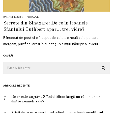
19 MARTIE 2024
1
ARTICOLE
9
Secrete din Sinaxare: De ce în icoanele
M
A
Sfântului Cuthbert apar… trei vidre?
R
T
I
E început de post și e început de cale… o nouă cale pe care
E
2
mergem, purtând iarăși în cuget și-n simțiri nădejdea Învierii. E
0
2
4
CAUTĂ!
ARTICOLE RECENTE
De ce este zugrăvit Sfântul Miron lângă un râu în unele
dintre icoanele sale?
Știați de ce este considerat Sfântul Ioan Iacob ocrotitorul