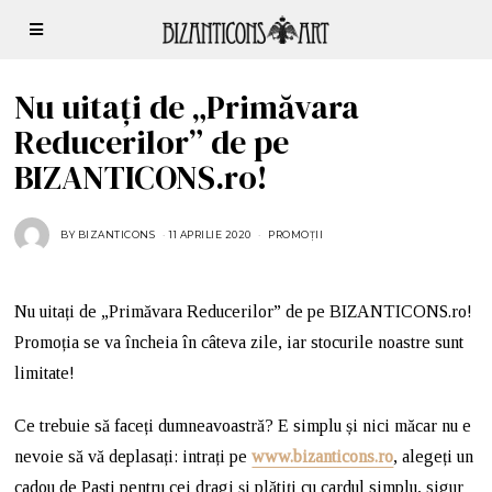
Nu uitați de „Primăvara
Reducerilor” de pe
BIZANTICONS.ro!
BY
BIZANTICONS
11 APRILIE 2020
PROMOȚII
Nu uitați de „Primăvara Reducerilor” de pe BIZANTICONS.ro!
Promoția se va încheia în câteva zile, iar stocurile noastre sunt
limitate!
Ce trebuie să faceți dumneavoastră? E simplu și nici măcar nu e
nevoie să vă deplasați: intrați pe
www.bizanticons.ro
, alegeți un
cadou de Paști pentru cei dragi și plătiți cu cardul simplu, sigur