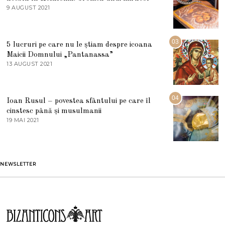
E
9 AUGUST 2021
2
2
7
0
M
2
A
5
R
03
5 lucruri pe care nu le știam despre icoana
T
I
Maicii Domnului „Pantanassa”
E
13 AUGUST 2021
1
2
3
0
A
2
U
2
G
04
Ioan Rusul – povestea sfântului pe care îl
U
S
cinstesc până și musulmanii
T
19 MAI 2021
1
2
9
0
M
2
A
1
I
2
NEWSLETTER
0
2
1