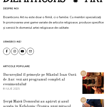
DESPRE NOI
Bizanticons Art nu este doar o firmă, ci o familie. Cu membri specializați
în promovarea unei game variate de articole religioase, produse specifice
și servicii în domeniul artei religioase de calitate.
URMĂRIȚI-NE!
ARTICOLE POPULARE
01
Bucureștiul îl primește pe Sfântul Ioan Gură
de Aur: vezi aici programul complet al
evenimentului!
8 IULIE 2025
1
0
I
U
02
Șerpii Maicii Domnului au apărut și anul
L
acesta în Kefalonia: Cronica unui miracol
I