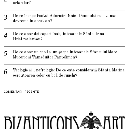
orfanilor?
De ce începe Postul Adormirii Maicii Domnului cu o zi mai
devreme în acest an?
De ce apar doi copaci înalți în icoanele Sfintei Irina
Hristovalantou?
De ce apar un copil și un șarpe în icoanele Sfântului Mare
Mucenic și Tămăduitor Pantelimon?
Teologie și… nefrologie: De ce este considerată Sfânta Marina
ocrotitoarea celor cu boli de rinichi?
COMENTARII RECENTE