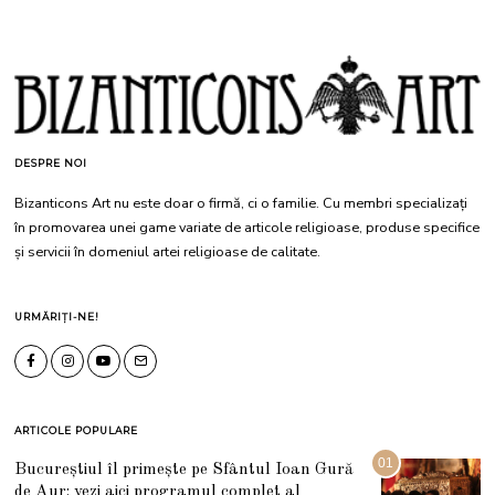
DESPRE NOI
Bizanticons Art nu este doar o firmă, ci o familie. Cu membri specializați
în promovarea unei game variate de articole religioase, produse specifice
și servicii în domeniul artei religioase de calitate.
URMĂRIȚI-NE!
ARTICOLE POPULARE
01
Bucureștiul îl primește pe Sfântul Ioan Gură
de Aur: vezi aici programul complet al