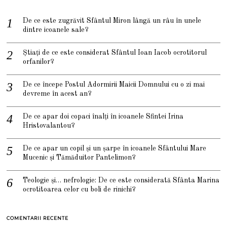
De ce este zugrăvit Sfântul Miron lângă un râu în unele
dintre icoanele sale?
Știați de ce este considerat Sfântul Ioan Iacob ocrotitorul
orfanilor?
De ce începe Postul Adormirii Maicii Domnului cu o zi mai
devreme în acest an?
De ce apar doi copaci înalți în icoanele Sfintei Irina
Hristovalantou?
De ce apar un copil și un șarpe în icoanele Sfântului Mare
Mucenic și Tămăduitor Pantelimon?
Teologie și… nefrologie: De ce este considerată Sfânta Marina
ocrotitoarea celor cu boli de rinichi?
COMENTARII RECENTE