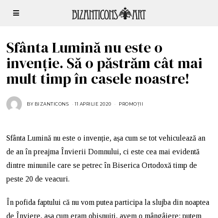
Sfânta Lumină nu este o
invenție. Să o păstrăm cât mai
mult timp în casele noastre!
BY
BIZANTICONS
11 APRILIE 2020
1
PROMOȚII
1
M
A
I
2
Sfânta Lumină nu este o invenție, așa cum se tot vehiculează an
0
2
de an în preajma Învierii Domnului, ci este cea mai evidentă
1
dintre minunile care se petrec în Biserica Ortodoxă timp de
peste 20 de veacuri.
În pofida faptului că nu vom putea participa la slujba din noaptea
de Înviere, așa cum eram obișnuiți, avem o mângâiere: putem