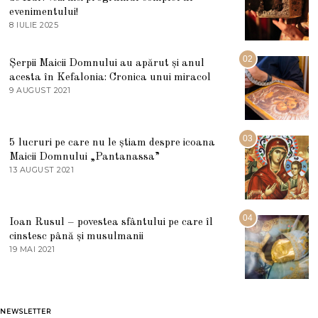
evenimentului!
8 IULIE 2025
1
0
I
U
02
Șerpii Maicii Domnului au apărut și anul
L
acesta în Kefalonia: Cronica unui miracol
I
E
9 AUGUST 2021
2
2
7
0
M
2
A
5
R
03
5 lucruri pe care nu le știam despre icoana
T
I
Maicii Domnului „Pantanassa”
E
13 AUGUST 2021
1
2
3
0
A
2
U
2
G
04
Ioan Rusul – povestea sfântului pe care îl
U
S
cinstesc până și musulmanii
T
19 MAI 2021
1
2
9
0
M
2
A
1
I
2
NEWSLETTER
0