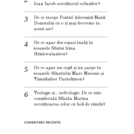
Ioan Iacob ocrotitorul orfanilor?
De ce începe Postul Adormirii Maicii
Domnului cu o zi mai devreme în
acest an?
De ce apar doi copaci înalți în
icoanele Sfintei Irina
Hristovalantou?
De ce apar un copil și un șarpe în
icoanele Sfântului Mare Mucenic și
Tămăduitor Pantelimon?
Teologie și… nefrologie: De ce este
considerată Sfânta Marina
ocrotitoarea celor cu boli de rinichi?
COMENTARII RECENTE