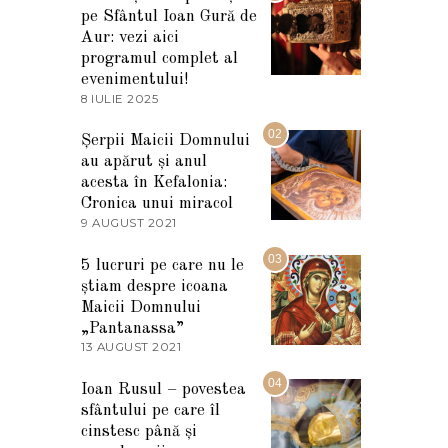
pe Sfântul Ioan Gură de
Aur: vezi aici
programul complet al
evenimentului!
8 IULIE 2025
1
0
I
02
Șerpii Maicii Domnului
U
au apărut și anul
L
I
acesta în Kefalonia:
E
Cronica unui miracol
2
9 AUGUST 2021
2
0
7
2
M
03
5
5 lucruri pe care nu le
A
știam despre icoana
R
T
Maicii Domnului
I
„Pantanassa”
E
13 AUGUST 2021
1
2
3
0
A
04
2
Ioan Rusul – povestea
U
2
sfântului pe care îl
G
U
cinstesc până și
S