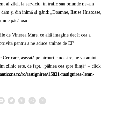
 al zilei, la serviciu, în trafic sau oriunde ne-am
r dăm și din inimă și gând: „Doamne, Iisuse Hristoase,
 mine păcătosul”.
zile de Vinerea Mare, ce altă imagine decât cea a
otrivită pentru a ne aduce aminte de El?
er care, așezată pe birourile noastre, ne va aminti
 zilnic este, de fapt, „pâinea cea spre ființă” – click
anticons.ro/ro/rastignirea/15831-rastignirea-lemn-