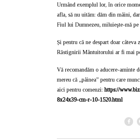
Urmând exemplul lor, în orice moment
afla, să nu uităm: dăm din mâini, da
Fiul lui Dumnezeu, miluieşte-mă pe
Și pentru că ne despart doar câteva 
Răstignirii Mântuitorului ar fi mai p
Vă recomandăm o aducere-aminte de C
mereu că „pâinea” pentru care muncim
aici pentru comenzi:
https://www.biz
8x24x39-cm-r-10-1520.html