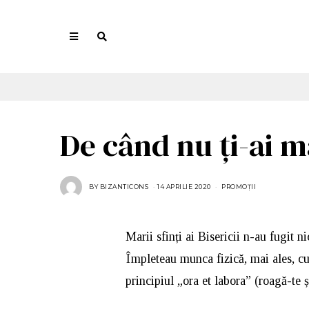
De când nu ți-ai 
BY
BIZANTICONS
14 APRILIE 2020
PROMOȚII
Marii sfinți ai Bisericii n-au fugit n
Împleteau munca fizică, mai ales, cu
principiul „ora et labora” (roagă-te 