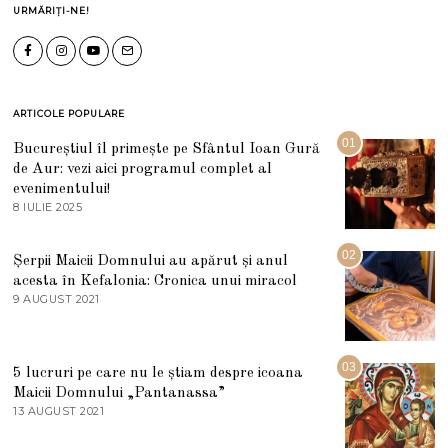
URMĂRIȚI-NE!
ARTICOLE POPULARE
01
Bucureștiul îl primește pe Sfântul Ioan Gură
de Aur: vezi aici programul complet al
evenimentului!
8 IULIE 2025
1
0
I
U
02
Șerpii Maicii Domnului au apărut și anul
L
acesta în Kefalonia: Cronica unui miracol
I
E
9 AUGUST 2021
2
2
7
0
M
2
A
5
R
03
5 lucruri pe care nu le știam despre icoana
T
I
Maicii Domnului „Pantanassa”
E
13 AUGUST 2021
1
2
3
0
A