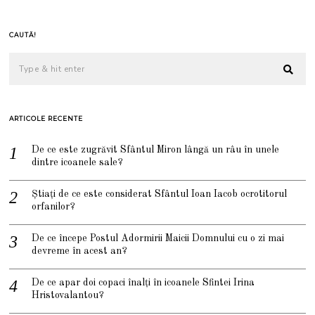
CAUTĂ!
ARTICOLE RECENTE
De ce este zugrăvit Sfântul Miron lângă un râu în unele
dintre icoanele sale?
Știați de ce este considerat Sfântul Ioan Iacob ocrotitorul
orfanilor?
De ce începe Postul Adormirii Maicii Domnului cu o zi mai
devreme în acest an?
De ce apar doi copaci înalți în icoanele Sfintei Irina
Hristovalantou?