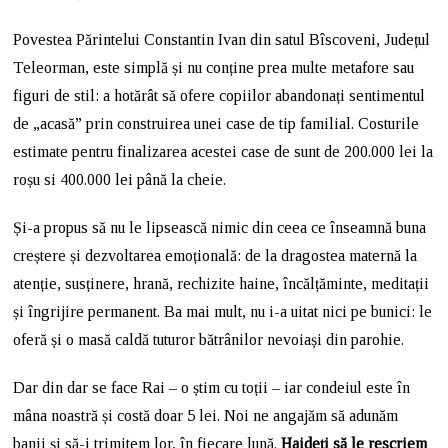
Povestea Părintelui Constantin Ivan din satul Bîscoveni, Județul
Teleorman, este simplă și nu conține prea multe metafore sau
figuri de stil: a hotărât să ofere copiilor abandonați sentimentul
de „acasă” prin construirea unei case de tip familial. Costurile
estimate pentru finalizarea acestei case de sunt de 200.000 lei la
roșu si 400.000 lei până la cheie.
Și-a propus să nu le lipsească nimic din ceea ce înseamnă buna
creștere și dezvoltarea emoțională: de la dragostea maternă la
atenție, susținere, hrană, rechizite haine, încălțăminte, meditații
și îngrijire permanent. Ba mai mult, nu i-a uitat nici pe bunici: le
oferă și o masă caldă tuturor bătrânilor nevoiași din parohie.
Dar din dar se face Rai – o știm cu toții – iar condeiul este în
mâna noastră și costă doar 5 lei. Noi ne angajăm să adunăm
banii și să-i trimitem lor, în fiecare lună.
Haideți să le rescriem