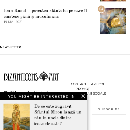
2
U
2
G
04
Ioan Rusul – povestea sfântului pe care îl
U
S
cinstesc până și musulmanii
T
19 MAI 2021
1
2
9
0
M
2
A
1
I
2
NEWSLETTER
0
2
1
CONTACT
ARTICOLE
PROMOȚII
©2021 - Toate drepturile
CAMPANII SOCIALE
YOU MIGHT BE INTERESTED IN
rezervate
www.bizanticons.ro
De ce este zugrăvit
SUBSCRIBE
Sfântul Miron lângă un
râu în unele dintre
icoanele sale?