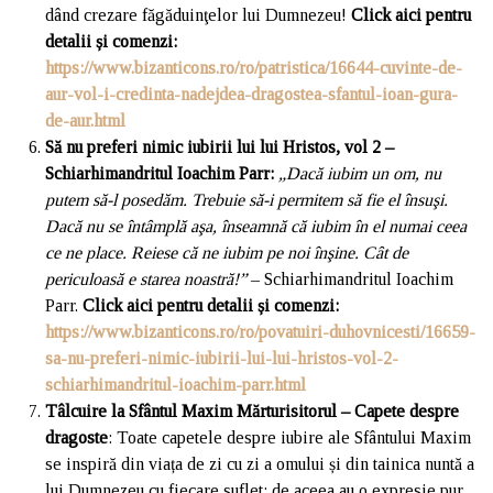
dând crezare făgăduinţelor lui Dumnezeu!
Click aici pentru
detalii și comenzi
:
https://www.bizanticons.ro/ro/patristica/16644-cuvinte-de-
aur-vol-i-credinta-nadejdea-dragostea-sfantul-ioan-gura-
de-aur.html
Să nu preferi nimic iubirii lui lui Hristos, vol 2 –
Schiarhimandritul Ioachim Parr
:
„Dacă iubim un om, nu
putem să-l posedăm. Trebuie să-i permitem să fie el însuşi.
Dacă nu se întâmplă aşa, înseamnă că iubim în el numai ceea
ce ne place. Reiese că ne iubim pe noi înşine. Cât de
periculoasă e starea noastră!”
– Schiarhimandritul Ioachim
Parr.
Click aici pentru detalii și comenzi
:
https://www.bizanticons.ro/ro/povatuiri-duhovnicesti/16659-
sa-nu-preferi-nimic-iubirii-lui-lui-hristos-vol-2-
schiarhimandritul-ioachim-parr.html
Tâlcuire la Sfântul Maxim Mărturisitorul – Capete despre
dragoste
: Toate capetele despre iubire ale Sfântului Maxim
se inspiră din viața de zi cu zi a omului și din tainica nuntă a
lui Dumnezeu cu fiecare suflet; de aceea au o expresie pur