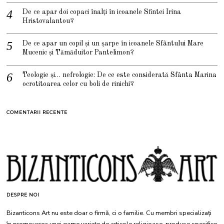
De ce apar doi copaci înalți în icoanele Sfintei Irina
Hristovalantou?
De ce apar un copil și un șarpe în icoanele Sfântului Mare
Mucenic și Tămăduitor Pantelimon?
Teologie și… nefrologie: De ce este considerată Sfânta Marina
ocrotitoarea celor cu boli de rinichi?
COMENTARII RECENTE
DESPRE NOI
Bizanticons Art nu este doar o firmă, ci o familie. Cu membri specializați
în promovarea unei game variate de articole religioase, produse specifice