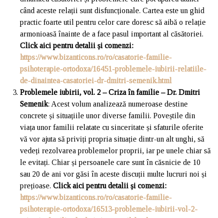
când aceste relații sunt disfuncționale. Cartea este un ghid
practic foarte util pentru celor care doresc să aibă o relație
armonioasă înainte de a face pasul important al căsătoriei.
Click aici pentru detalii și comenzi
:
https://www.bizanticons.ro/ro/casatorie-familie-
psihoterapie-ortodoxa/16451-problemele-iubirii-relatiile-
de-dinaintea-casatoriei-dr-dmitri-semenik.html
Problemele iubirii, vol. 2 – Criza în familie – Dr. Dmitri
Semenik
: Acest volum analizează numeroase destine
concrete și situațiile unor diverse familii. Poveștile din
viața unor familii relatate cu sinceritate și sfaturile oferite
vă vor ajuta să priviți propria situație dintr-un alt unghi, să
vedeți rezolvarea problemelor proprii, iar pe unele chiar să
le evitați. Chiar și persoanele care sunt în căsnicie de 10
sau 20 de ani vor găsi în aceste discuții multe lucruri noi și
prețioase.
Click aici pentru detalii și comenzi
:
https://www.bizanticons.ro/ro/casatorie-familie-
psihoterapie-ortodoxa/16513-problemele-iubirii-vol-2-