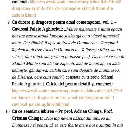
comenzi
:
https://www.bizanticons.ro/ro/spiritualitate/16532-
dragostea-si-mila-fata-de-aproapele-sfantul-tihon-din-
zadonsk.html
Cu durere și dragoste pentru omul contemporan, vol. 1 –
Cuviosul Paisie Aghioritul
:
„
Marea majoritate a lumii epocii
noastre este instruită lumește și aleargă cu o viteză lumească
mare. Dar fiindcă îi lipsește frica de Dumnezeu – începutul
înțelepciunii este frica de Dumnezeu – îi lipsește frâna, iar cu
viteză, fără frână, sfârșește în prăpastie […]. Dacă cei ce vin în
Sfântul Munte sunt atât de zăpăciți, atât de încurcați, cu atâta
neliniște, gândiți-vă: ceilalți care sunt departe de Dumnezeu,
de Biserică, oare cum sunt?”,
constată cu tristețe Sfântul
Paisie Aghioritul.
Click aici pentru detalii și comenzi
:
https://www.bizanticons.ro/ro/povatuiri-duhovnicesti/17374-
cu-durere-si-dragoste-pentru-omul-contemporan-vol-1-
cuviosul-paisie-aghioritul.html
Cu ce seamănă iubirea – Pr. prof. Adrian Chiaga, Prof.
Cristina Chiaga
:
„Noi toţi ne-am născut din iubirea lui
Dumnezeu şi pentru că ea este foarte mare noi o simţim în mii