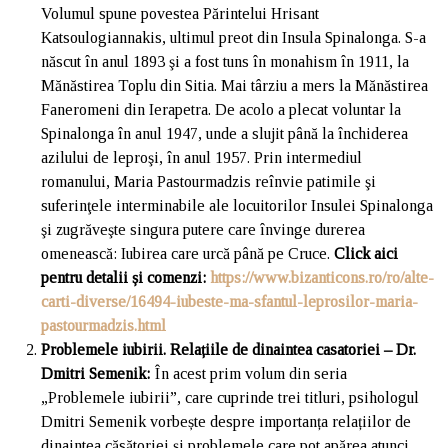
Volumul spune povestea Părintelui Hrisant
Katsoulogiannakis, ultimul preot din Insula Spinalonga. S-a
născut în anul 1893 şi a fost tuns în monahism în 1911, la
Mănăstirea Toplu din Sitia. Mai târziu a mers la Mănăstirea
Faneromeni din Ierapetra. De acolo a plecat voluntar la
Spinalonga în anul 1947, unde a slujit până la închiderea
azilului de leproşi, în anul 1957. Prin intermediul
romanului, Maria Pastourmadzis reînvie patimile şi
suferinţele interminabile ale locuitorilor Insulei Spinalonga
şi zugrăveşte singura putere care învinge durerea
omenească: Iubirea care urcă până pe Cruce.
Click aici
pentru detalii și comenzi
:
https://www.bizanticons.ro/ro/alte-
carti-diverse/16494-iubeste-ma-sfantul-leprosilor-maria-
pastourmadzis.html
Problemele iubirii. Relațiile de dinaintea casatoriei – Dr.
Dmitri Semenik:
În acest prim volum din seria
„Problemele iubirii”, care cuprinde trei titluri, psihologul
Dmitri Semenik vorbește despre importanța relațiilor de
dinaintea căsătoriei și problemele care pot apărea atunci