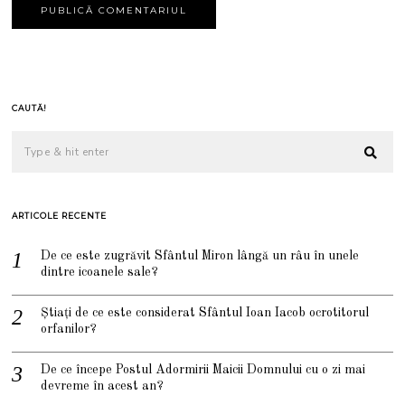
CAUTĂ!
ARTICOLE RECENTE
De ce este zugrăvit Sfântul Miron lângă un râu în unele
dintre icoanele sale?
Știați de ce este considerat Sfântul Ioan Iacob ocrotitorul
orfanilor?
De ce începe Postul Adormirii Maicii Domnului cu o zi mai
devreme în acest an?