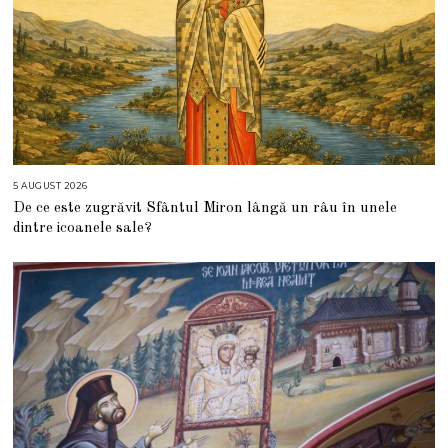
5 AUGUST 2026
5
A
De ce este zugrăvit Sfântul Miron lângă un râu în unele
U
G
dintre icoanele sale?
U
S
T
2
0
2
6