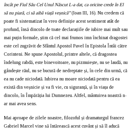
încât pe Fiul Său Cel Unul Născut L-a dat, ca oricine crede în El
să nu piară, ci să aibă viață veșnică”
(Ioan III, 16). Nu credem că
poate fi sistematizat în vreo definiție acest sentiment atât de
profund, însă dincolo de toate declarațiile de iubire mai mult sau
mai puțin formale, știm că cel mai frumos imn închinat dragostei
este cel zugrăvit de Sfântul Apostol Pavel în Epistola Întâi către
Corinteni. Ne spune Apostolul, printre altele, că dragostea
îndelung rabdă, este binevoitoare, nu pizmuiește, nu se laudă, nu
gândește răul, nu se bucură de nedreptate și, în cele din urmă, că
ea nu cade niciodată. Iubirea nu moare niciodată pentru că ea
există din veșnicie și va fi vie, cu siguranță, și în viața de
dincolo, în Împărăția lui Dumnezeu. Altfel, mântuirea noastră n-
ar mai avea sens.
Mai aproape de zilele noastre, filozoful și dramaturgul francez
Gabriel Marcel vine să întărească acest cuvânt și să îl aducă