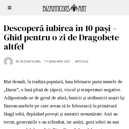
Descoperă iubirea în 10 pași –
Ghid pentru o zi de Dragobete
altfel
BY
BIZANTICONS
7 FEBRUARIE 2021
ARTICOLE
Mai demult, în tradiția populară, luna februarie purta numele de
„făurar”, o lună plină de zăpezi, viscol și temperaturi negative.
Adăpostindu-se de gerul de afară, bunicii și străbunicii noștri își
făureau uneltele pe care aveau să le folosească în primăvară
lângă sobă, depănând povești și amintiri nenumărate. Anii au
trecut, generațiile s-au schimbat, iar astăzi, gura sobei nu mai