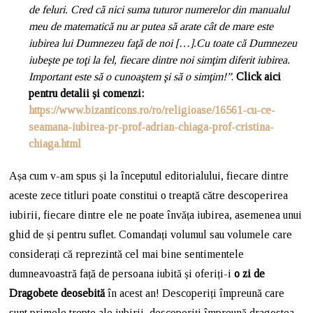
de feluri. Cred că nici suma tuturor numerelor din manualul
meu de matematică nu ar putea să arate cât de mare este
iubirea lui Dumnezeu faţă de noi […].Cu toate că Dumnezeu
iubeşte pe toţi la fel, fiecare dintre noi simţim diferit iubirea.
Important este să o cunoaştem şi să o simţim!
”
.
Click aici
pentru detalii și comenzi
:
https://www.bizanticons.ro/ro/religioase/16561-cu-ce-
seamana-iubirea-pr-prof-adrian-chiaga-prof-cristina-
chiaga.html
Așa cum v-am spus și la începutul editorialului, fiecare dintre
aceste zece titluri poate constitui o treaptă către descoperirea
iubirii, fiecare dintre ele ne poate învăța iubirea, asemenea unui
ghid de și pentru suflet. Comandați volumul sau volumele care
considerați că reprezintă cel mai bine sentimentele
dumneavoastră față de persoana iubită și oferiți-i
o zi de
Dragobete deosebită
în acest an! Descoperiți împreună care
sunt primele trepte ale iubirii, descoperiți împreună dragostea