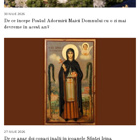
30 IULIE 2026
3
0
De ce începe Postul Adormirii Maicii Domnului cu o zi mai
I
U
devreme în acest an?
L
I
E
2
0
2
6
27 IULIE 2026
2
7
De ce apar doi copaci înalți în icoanele Sfintei Irina
I