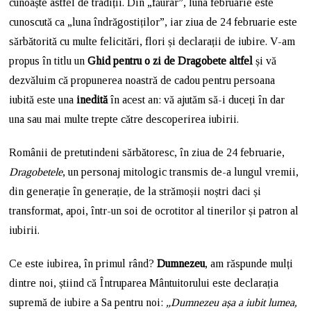
cunoaște astfel de tradiții. Din „făurar”, luna februarie este
cunoscută ca „luna îndrăgostiților”, iar ziua de 24 februarie este
sărbătorită cu multe felicitări, flori și declarații de iubire. V-am
propus în titlu un
Ghid pentru o zi de Dragobete altfel
și vă
dezvăluim că propunerea noastră de cadou pentru persoana
iubită este una
inedită
în acest an: vă ajutăm să-i duceți în dar
una sau mai multe trepte către descoperirea iubirii.
Românii de pretutindeni sărbătoresc, în ziua de 24 februarie,
Dragobetele
, un personaj mitologic transmis de-a lungul vremii,
din generație în generație, de la strămoșii noștri daci și
transformat, apoi, într-un soi de ocrotitor al tinerilor și patron al
iubirii.
Ce este iubirea, în primul rând?
Dumnezeu
, am răspunde mulți
dintre noi, știind că Întruparea Mântuitorului este declarația
supremă de iubire a Sa pentru noi:
„Dumnezeu așa a iubit lumea,