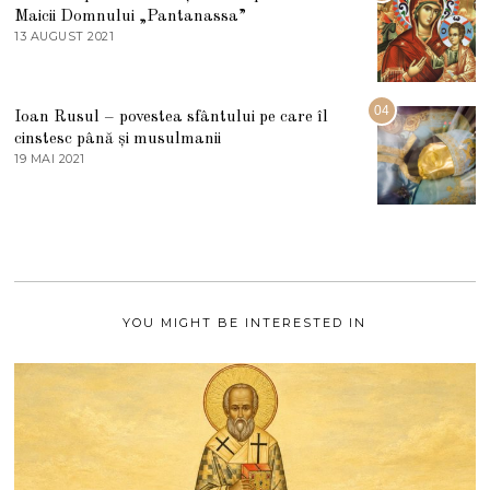
I
Maicii Domnului „Pantanassa”
E
13 AUGUST 2021
1
2
3
0
A
2
U
2
G
04
Ioan Rusul – povestea sfântului pe care îl
U
S
cinstesc până și musulmanii
T
19 MAI 2021
1
2
9
0
M
2
A
1
I
2
0
2
1
YOU MIGHT BE INTERESTED IN