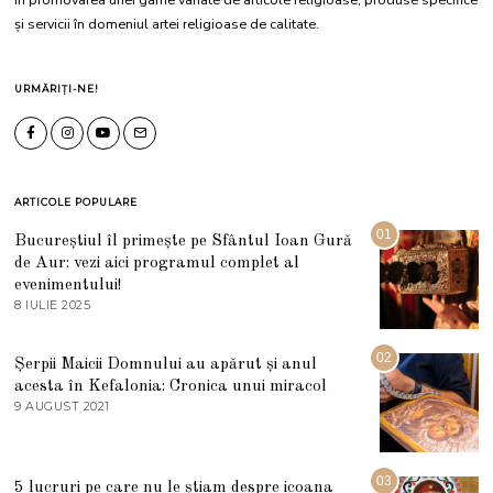
și servicii în domeniul artei religioase de calitate.
URMĂRIȚI-NE!
ARTICOLE POPULARE
01
Bucureștiul îl primește pe Sfântul Ioan Gură
de Aur: vezi aici programul complet al
evenimentului!
8 IULIE 2025
1
0
I
U
02
Șerpii Maicii Domnului au apărut și anul
L
acesta în Kefalonia: Cronica unui miracol
I
E
9 AUGUST 2021
2
2
7
0
M
2
A
5
R
03
5 lucruri pe care nu le știam despre icoana
T