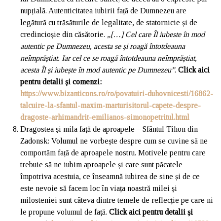
nupțială. Autenticitatea iubirii față de Dumnezeu are
legătură cu trăsăturile de legalitate, de statornicie și de
credincioșie din căsătorie.
„
[…] Cel care Îl iubeste în mod
autentic pe Dumnezeu, acesta se și roagă întotdeauna
neîmprăștiat. Iar cel ce se roagă întotdeauna neîmprăștiat,
acesta Îl și iubește în mod autentic pe Dumnezeu”
.
Click aici
pentru detalii și comenzi
:
https://www.bizanticons.ro/ro/povatuiri-duhovnicesti/16862-
talcuire-la-sfantul-maxim-marturisitorul-capete-despre-
dragoste-arhimandrit-emilianos-simonopetritul.html
Dragostea și mila față de aproapele – Sfântul Tihon din
Zadonsk: Volumul ne vorbește despre cum se cuvine să ne
comportăm față de aproapele nostru. Motivele pentru care
trebuie să ne iubim aproapele și care sunt păcatele
împotriva acestuia, ce înseamnă iubirea de sine și de ce
este nevoie să facem loc în viața noastră milei și
milosteniei sunt câteva dintre temele de reflecție pe care ni
le propune volumul de față.
Click aici pentru detalii și