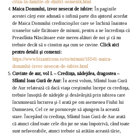
criza-in-familie-dr-dmitri-semenik.html
Maica Domnului, izvor nesecat de iubire
:
În paginile
acestei cărţi este adunată o infimă parte din ajutorul acordat
de Maica Domnului credincioşilor care se închină înaintea
icoanelor sale făcătoare de minuni, pentru a ne încredința că
Preasfânta Născătoare este mereu alături de noi şi că nu
trebuie decât să o cinstim aşa cum se cuvine.
Click aici
pentru detalii și comenzi
:
https://www.bizanticons.ro/ro/minuni/16541-maica-
domnului-izvor-nesecat-de-iubire.html
Cuvinte de aur, vol I. – Credința, nădejdea, dragostea –
Sfântul Ioan Gură de Aur
:
În acest volum, Sfântul Ioan Gură
de Aur relatează că dacă viaţa creştinului începe cu credinţa,
trebuie însoţită de nădejde şi desăvârşită prin iubirea care
încununează lucrarea şi-l arată pe om asemenea Fiului lui
Dumnezeu, Cel ce ne porunceşte să ajungem la această
stare. Începând cu credinţa, Sfântul Ioan Gură de Aur arată
că atunci când toate cele din jur ne stau împotrivă, când toate
sunt nefavorabile, atunci trebuie să arătăm această tărie,