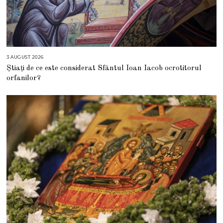
3 AUGUST 2026
3
A
Știați de ce este considerat Sfântul Ioan Iacob ocrotitorul
U
G
orfanilor?
U
S
T
2
0
2
6