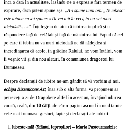
încă o dată în actualitate, lăsându-ne o expresie fără termen de
expirare, dacă putem spune așa:
„A-i spune unui om: „Te iubesc
”
este totuna cu a-i spune: «Tu vei trăi în veci, tu nu vei muri
niciodată…
»”.
Înțelegem de aici că iubirea implică și o
răspundere față de celălalt și față de mântuirea lui. Faptul că cel
pe care îl iubim nu va muri niciodată ne dă nădejdea și
încredințarea că acolo, în grădina Raiului, ne vom întâlni, vom
fi veșnic vii și din nou alături, în comuniunea dragostei lui
Dumnezeu.
Despre declarații de iubire ne-am gândit să vă vorbim și noi,
echipa Bizanticons Art
, însă sub o altă formă: vă propunem să
petreceți o zi de Dragobete altfel în acest an, învățând iubirea
curată, reală, din
10 cărți
ale căror pagini ascund în mod tainic
cele mai frumoase gesturi, fapte și declarații ale iubirii:
Iubeste-mă! (Sfântul leproșilor) – Maria Pastourmadzis: