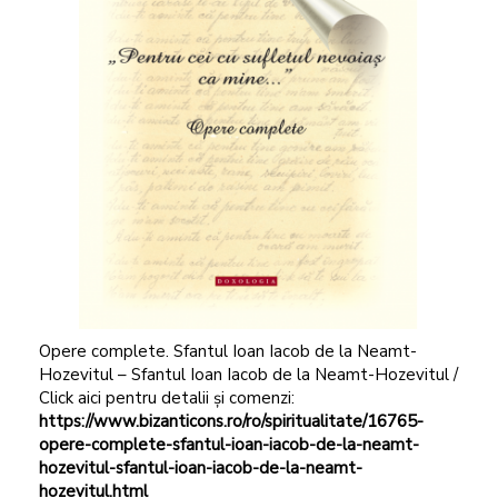
Opere complete. Sfantul Ioan Iacob de la Neamt-
Hozevitul – Sfantul Ioan Iacob de la Neamt-Hozevitul /
Click aici pentru detalii și comenzi:
https://www.bizanticons.ro/ro/spiritualitate/16765-
opere-complete-sfantul-ioan-iacob-de-la-neamt-
hozevitul-sfantul-ioan-iacob-de-la-neamt-
hozevitul.html