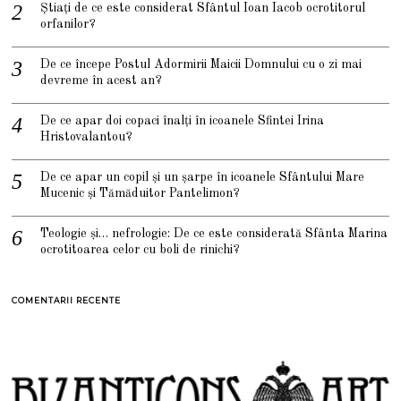
Știați de ce este considerat Sfântul Ioan Iacob ocrotitorul
orfanilor?
De ce începe Postul Adormirii Maicii Domnului cu o zi mai
devreme în acest an?
De ce apar doi copaci înalți în icoanele Sfintei Irina
Hristovalantou?
De ce apar un copil și un șarpe în icoanele Sfântului Mare
Mucenic și Tămăduitor Pantelimon?
Teologie și… nefrologie: De ce este considerată Sfânta Marina
ocrotitoarea celor cu boli de rinichi?
COMENTARII RECENTE