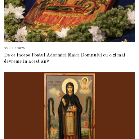
30 IULIE 2026
3
0
De ce începe Postul Adormirii Maicii Domnului cu o zi mai
I
U
devreme în acest an?
L
I
E
2
0
2
6