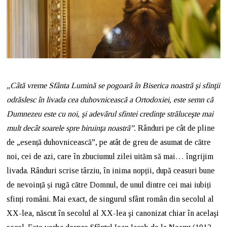
„Câtă vreme Sfânta Lumină se pogoară în Biserica noastră şi sfinţii
odrăslesc în livada cea duhovnicească a Ortodoxiei, este semn că
Dumnezeu este cu noi, şi adevărul sfintei credinţe străluceşte mai
mult decât soarele spre biruinţa noastră”.
Rânduri pe cât de pline
de „esență duhovnicească”, pe atât de greu de asumat de către
noi, cei de azi, care în zbuciumul zilei uităm să mai… îngrijim
livada. Rânduri scrise târziu, în inima nopții, după ceasuri bune
de nevoință și rugă către Domnul, de unul dintre cei mai iubiți
sfinți români. Mai exact, de singurul sfânt român din secolul al
XX-lea, născut în secolul al XX-lea şi canonizat chiar în acelaşi