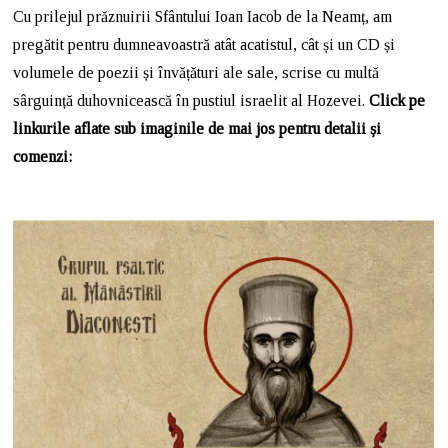
Cu prilejul prăznuirii Sfântului Ioan Iacob de la Neamț, am
pregătit pentru dumneavoastră atât acatistul, cât și un CD și
volumele de poezii și învățături ale sale, scrise cu multă
sârguință duhovnicească în pustiul israelit al Hozevei.
Click pe
linkurile aflate sub imaginile de mai jos pentru detalii și
comenzi: