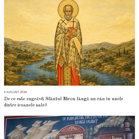
5 AUGUST 2026
5
A
De ce este zugrăvit Sfântul Miron lângă un râu în unele
U
G
dintre icoanele sale?
U
S
T
2
0
2
6