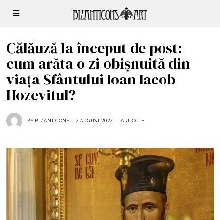
Călăuză la început de post:
cum arăta o zi obișnuită din
viața Sfântului Ioan Iacob
Hozevitul?
BY
BIZANTICONS
2 AUGUST 2022
2
ARTICOLE
A
U
G
U
S
T
2
0
2
2