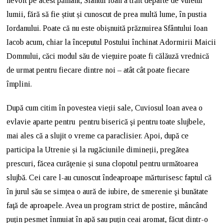
nevoit pe acest pământ, Sfântul Ioan a trăit departe de vuietul
lumii, fără să fie știut și cunoscut de prea multă lume, în pustia
Iordanului. Poate că nu este obișnuită prăznuirea Sfântului Ioan
Iacob acum, chiar la începutul Postului închinat Adormirii Maicii
Domnului, căci modul său de viețuire poate fi călăuză vrednică
de urmat pentru fiecare dintre noi – atât cât poate fiecare
împlini.
După cum citim în povestea vieții sale, Cuviosul Ioan avea o
evlavie aparte pentru pentru biserică şi pentru toate slujbele,
mai ales că a slujit o vreme ca paraclisier. Apoi, după ce
participa la Utrenie și la rugăciunile dimineții, pregătea
prescuri, făcea curăţenie și suna clopotul pentru următoarea
slujbă. Cei care l-au cunoscut îndeaproape mărturisesc faptul că
în jurul său se simțea o aură de iubire, de smerenie şi bunătate
faţă de aproapele. Avea un program strict de postire, mâncând
puțin pesmet înmuiat în apă sau puțin ceai aromat, făcut dintr-o