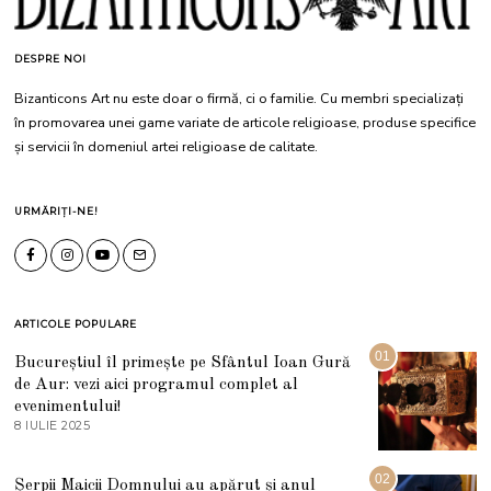
DESPRE NOI
Bizanticons Art nu este doar o firmă, ci o familie. Cu membri specializați
în promovarea unei game variate de articole religioase, produse specifice
și servicii în domeniul artei religioase de calitate.
URMĂRIȚI-NE!
ARTICOLE POPULARE
01
Bucureștiul îl primește pe Sfântul Ioan Gură
de Aur: vezi aici programul complet al
evenimentului!
8 IULIE 2025
1
0
I
U
02
Șerpii Maicii Domnului au apărut și anul