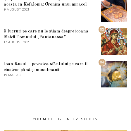
L
acesta în Kefalonia: Cronica unui miracol
I
E
9 AUGUST 2021
2
2
7
0
M
2
A
5
R
03
5 lucruri pe care nu le știam despre icoana
T
I
Maicii Domnului „Pantanassa”
E
13 AUGUST 2021
1
2
3
0
A
2
U
2
G
04
Ioan Rusul – povestea sfântului pe care îl
U
S
cinstesc până și musulmanii
T
19 MAI 2021
1
2
9
0
M
2
A
1
I
2
0
2
1
YOU MIGHT BE INTERESTED IN