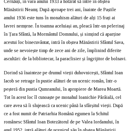
Cernăuți, în vara anului 1933 a hotărât să intre în obștea
Mănăstirii Neamț. După aproape trei ani, înainte de Paștile
anului 1936 este tuns în monahism alături de alți 15 frați ai
lavrei nemțene. În toamna aceluiași an, pleacă într-un pelerinaj
în Țara Sfântă, la Mormântul Domnului, și simțind că aparține
acestui loc binecuvântat, intră în obștea Mănăstirii Sfântul Sava,
unde se nevoiește timp de zece ani de zile, împlinind diferite
ascultări: de la bibliotecar, la paraclisier și îngrijitor de bolnavi.
Dorind să înainteze pe drumul vieții duhovnicești, Sfântul Ioan
Iacob se retrage în pustie alături de un ucenic român, într-o
peșteră din pustia Qumranului, în apropiere de Marea Moartă.
Tot în acest loc îl cunoaște pe monahul Ioanichie Pârâială, cel
care avea să îi slujească ca ucenic până la sfârșitul vieții. După
ce a fost numit de Patriarhia Română egumen la Schitul
românesc Sfântul Ioan Botezătorul de pe Valea Iordanului, în
anul 1952, intră alături de ucenicul său în obştea Mănăstirii