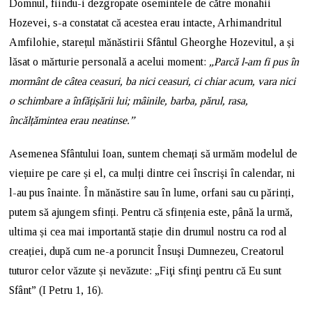
Domnul, fiindu-i dezgropate osemintele de către monahii
Hozevei, s-a constatat că acestea erau intacte, Arhimandritul
Amfilohie, starețul mănăstirii Sfântul Gheorghe Hozevitul, a și
lăsat o mărturie personală a acelui moment:
„Parcă l-am fi pus în
mormânt de câtea ceasuri, ba nici ceasuri, ci chiar acum, vara nici
o schimbare a înfățișării lui; mâinile, barba, părul, rasa,
încălțămintea erau neatinse.”
Asemenea Sfântului Ioan, suntem chemați să urmăm modelul de
viețuire pe care și el, ca mulți dintre cei înscriși în calendar, ni
l-au pus înainte. În mănăstire sau în lume, orfani sau cu părinți,
putem să ajungem sfinți. Pentru că sfințenia este, până la urmă,
ultima și cea mai importantă stație din drumul nostru ca rod al
creației, după cum ne-a poruncit Însuşi Dumnezeu, Creatorul
tuturor celor văzute și nevăzute: „Fiţi sfinţi pentru că Eu sunt
Sfânt” (I Petru 1, 16).