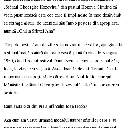
„Sfântul Gheorghe Hozevitul” din pustiul Hozeva. Simțind că
viața pustnicească este cea care îl împlinește în mod desăvârșit,
se retrage alături de ucenicul său într-o peşteră din apropiere,
numită „Chilia Sfintei Ana”
Timp de peste 7 ani de zile s-au nevoit în acest loc, ajungând la
o și mai înaltă statură duhovnicească, până în ziua de 5 august
1960, când Preamilostivul Dumnezeu l-a chemat pe robul Său,
Ioan, la viața cea veșnică. Avea doar 47 de ani. Trupul său a fost
înmormântat în peșteră de către arhim. Amfilohie, starețul
Mănăstirii „Sfântul Gheorghe Hozevitul”, aflată în apropierea
peșterii.
Cum arăta o zi din viața Sfântului Ioan Iacob?
Așa cum am văzut, urmând modelul tuturor sfinților care s-au