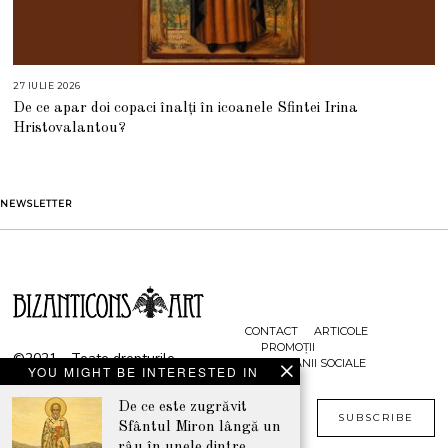
27 IULIE 2026
2
7
De ce apar doi copaci înalți în icoanele Sfintei Irina
I
U
Hristovalantou?
L
I
E
2
0
2
NEWSLETTER
6
CONTACT
ARTICOLE
PROMOȚII
©2021 - Toate drepturile
CAMPANII SOCIALE
YOU MIGHT BE INTERESTED IN
rezervate
De ce este zugrăvit
www.bizanticons.ro
SUBSCRIBE
Sfântul Miron lângă un
râu în unele dintre