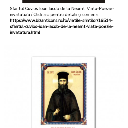
Sfantul Cuvios Ioan Iacob de la Neamt. Viata-Poezie-
invatatura / Click aici pentru detalii și comenzi:
https://www.bizanticons.ro/ro/vietile-sfintilor/16514-
sfantul-cuvios-ioan-iacob-de-la-neamt-viata-poezie-
invatatura.html