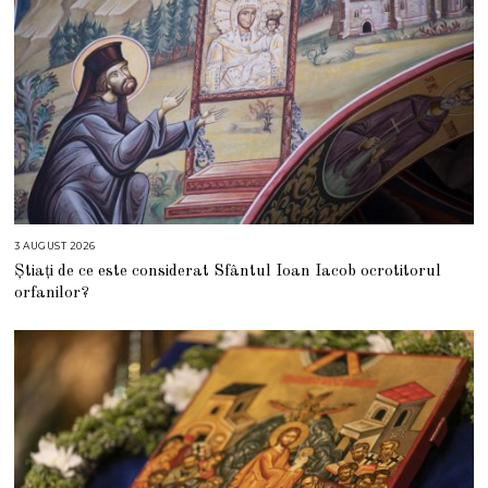
3 AUGUST 2026
3
A
Știați de ce este considerat Sfântul Ioan Iacob ocrotitorul
U
G
orfanilor?
U
S
T
2
0
2
6