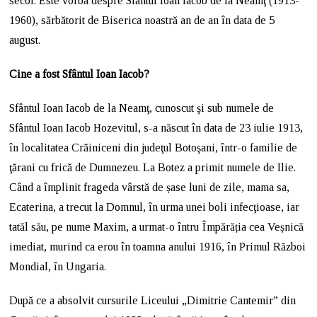
secol. Este vorba despre Sfântul Ioan Iacob de la Neamţ (1913-
1960), sărbătorit de Biserica noastră an de an în data de 5
august.
Cine a fost Sfântul Ioan Iacob?
Sfântul Ioan Iacob de la Neamţ, cunoscut şi sub numele de
Sfântul Ioan Iacob Hozevitul, s-a născut în data de 23 iulie 1913,
în localitatea Crăiniceni din judeţul Botoşani, într-o familie de
ţărani cu frică de Dumnezeu. La Botez a primit numele de Ilie.
Când a împlinit frageda vârstă de șase luni de zile, mama sa,
Ecaterina, a trecut la Domnul, în urma unei boli infecţioase, iar
tatăl său, pe nume Maxim, a urmat-o întru Împărăția cea Veșnică
imediat, murind ca erou în toamna anului 1916, în Primul Război
Mondial, în Ungaria.
După ce a absolvit cursurile Liceului „Dimitrie Cantemir” din