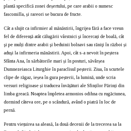
plantă specifică zonei deșertului, pe care arabii o numesc
fascomilla, și rareori se bucura de fructe.
Cât a slujit ca infirmier al mănăstirii, îngrijea fără a face vreun
fel de diferență atât călugării vârstnici şi încercați de boală, cât
şi pe mulți dintre arabii şi beduinii bolnavi sau răniţi în război și
aduşi la infirmeria mănăstirii. Apoi, cât s-a nevoit în peștera
Sfânta Ana, în sărbătorile mari și în posturi, săvârșea
Dumnezeiasca Liturghie în paraclisul peșterii. Ziua, în scurtele
clipe de răgaz, ieșea în gura peșterii, la lumină, unde scria
versuri religioase și traducea învățături ale Sfinților Părinți din
limba greacă. Noaptea împletea armonios odihna cu rugăciunea,
dormind câteva ore, pe o scândură, având o piatră în loc de
pernă.
Pentru viețuirea sa aleasă, la două decenii de la trecerea sa la