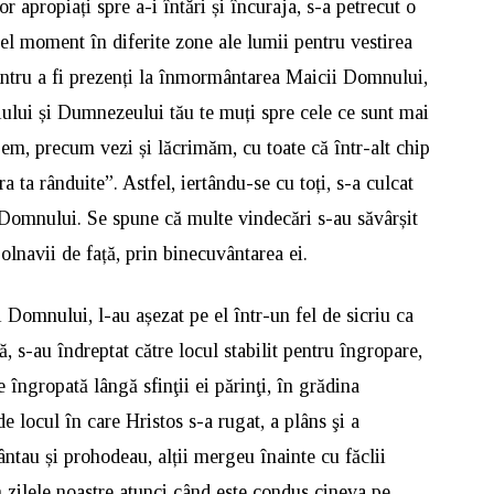
r apropiați spre a-i întări și încuraja, s-a petrecut o
acel moment în diferite zone ale lumii pentru vestirea
entru a fi prezenți la înmormântarea Maicii Domnului,
ului și Dumnezeului tău te muți spre cele ce sunt mai
em, precum vezi și lăcrimăm, cu toate că într-alt chip
 ta rânduite”. Astfel, iertându-se cu toți, s-a culcat
e Domnului. Se spune că multe vindecări s-au săvârșit
olnavii de față, prin binecuvântarea ei.
 Domnului, l-au așezat pe el într-un fel de sicriu ca
, s-au îndreptat către locul stabilit pentru îngropare,
 îngropată lângă sfinţii ei părinţi, în grădina
 locul în care Hristos s-a rugat, a plâns şi a
ântau și prohodeau, alții mergeu înainte cu făclii
 zilele noastre atunci când este condus cineva pe