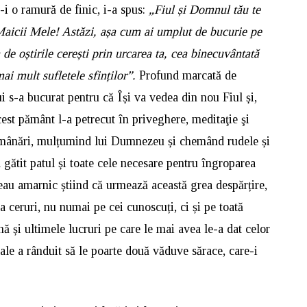
-i o ramură de finic, i-a spus:
„Fiul și Domnul tău te
Maicii Mele! Astăzi, așa cum ai umplut de bucurie pe
de oștirile cerești prin urcarea ta, cea binecuvântată
mai mult sufletele sfinților”.
Profund marcată de
i s-a bucurat pentru că Își va vedea din nou Fiul și,
st pământ l-a petrecut în priveghere, meditaţie şi
umânări, mulțumind lui Dumnezeu și chemând rudele și
-a gătit patul și toate cele necesare pentru îngroparea
eleau amarnic știind că urmează această grea despărțire,
 ceruri, nu numai pe cei cunoscuți, ci și pe toată
nă și ultimele lucruri pe care le mai avea le-a dat celor
ale a rânduit să le poarte două văduve sărace, care-i