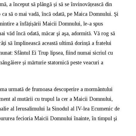
rmă, a început să plângă și să se învinovățească din
mp ca să o mai vadă, încă odată, pe Maica Domnului. Şi
mintire a înfățișării Maicii Domnului, le-a spus
ai văd încă odată, măcar şi aşa, adormită. Vă rog să
âți să împlinească această ultimă dorință a fratelui
unat: Sfântul Ei Trup lipsea, fiind numai sicriul cu
mângâiere și mărturie statornică peste veacuri a
Toma urmată de frumoasa descoperire a mormântului
ment al mutării cu trupul la cer a Maicii Domnului,
alie al Ierusalimului la Sinodul al IV-lea Ecumenic de
pururea fecioria Maicii Domnului înainte, în timpul şi