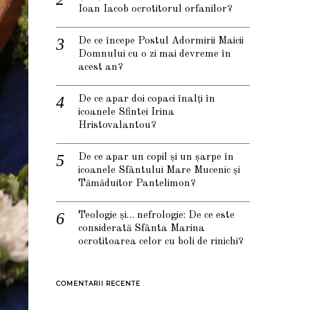
Ioan Iacob ocrotitorul orfanilor?
De ce începe Postul Adormirii Maicii
Domnului cu o zi mai devreme în
acest an?
De ce apar doi copaci înalți în
icoanele Sfintei Irina
Hristovalantou?
De ce apar un copil și un șarpe în
icoanele Sfântului Mare Mucenic și
Tămăduitor Pantelimon?
Teologie și… nefrologie: De ce este
considerată Sfânta Marina
ocrotitoarea celor cu boli de rinichi?
COMENTARII RECENTE