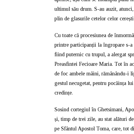
ultimul său drum. S-au auzit, atunci,
plin de glasurile cetelor celor cerești
Cu toate că procesiunea de înmormânt
printre participanții la îngropare s-
fiind puternic cu trupul, a alergat s
Preasfintei Fecioare Maria. Tot în ac
de foc ambele mâini, rămânându-i lip
gestul necugetat, pentru pocăința lui 
credințe.
Sosind cortegiul în Ghetsimani, Ap
și, timp de trei zile, au stat alături 
pe Sfântul Apostol Toma, care, tot d