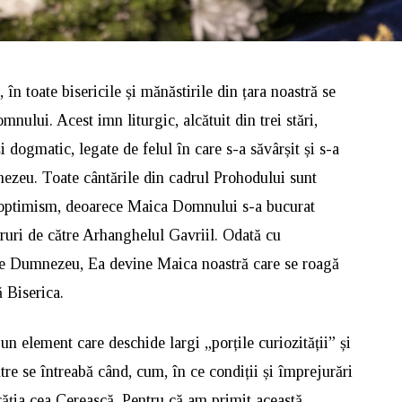
 în toate bisericile și mănăstirile din țara noastră se
nului. Acest imn liturgic, alcătuit din trei stări,
i dogmatic, legate de felul în care s-a săvârșit și s-a
ezeu. Toate cântările din cadrul Prohodului sunt
de optimism, deoarece Maica Domnului s-a bucurat
eruri de către Arhanghelul Gavriil. Odată cu
de Dumnezeu, Ea devine Maica noastră care se roagă
ă Biserica.
un element care deschide largi „porțile curiozității” și
ătre se întreabă când, cum, în ce condiții și împrejurări
ăția cea Cerească. Pentru că am primit această