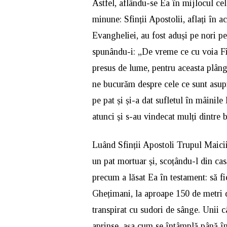
Astfel, aflându-se Ea în mijlocul celo
minune: Sfinții Apostolii, aflați în 
Evangheliei, au fost aduși pe nori p
spunându-i: „De vreme ce cu voia Fi
presus de lume, pentru aceasta plâng
ne bucurăm despre cele ce sunt asupra
pe pat și și-a dat sufletul în mâinil
atunci și s-au vindecat mulți dintre b
Luând Sfinții Apostoli Trupul Maicii
un pat mortuar și, scoțându-l din casă
precum a lăsat Ea în testament: să fie
Ghețimani, la aproape 150 de metri de
transpirat cu sudori de sânge. Unii c
aprinse, așa cum se întâmplă până în