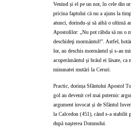
Venind și el pe un nor, în cele din u
pricina faptului că nu a ajuns la ti
atunci, dorindu-și să aibă o ultimă a
Apostolilor: „Nu pot răbda să nu o m
deschideţi mormântul!”. Astfel, hotăr
lor, au deschis mormântul și s-au min
acoperământul și brâul ei lăsate, ca 
minunatei mutări la Ceruri.
Practic, dorința Sfântului Apostol 
gol au devenit cel mai puternic argu
argument invocat și de Sfântul Iuven
la Calcedon (451), când s-a stabilit 
după naşterea Domnului.