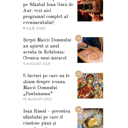
pe Sfântul Ioan Gură de
Aur: vezi aici
programul complet al
evenimentului!
8 IULIE 2025
1
0
I
02
Șerpii Maicii Domnului
U
au apărut și anul
L
I
acesta în Kefalonia:
E
Cronica unui miracol
2
9 AUGUST 2021
2
0
7
2
M
03
5
5 lucruri pe care nu le
A
știam despre icoana
R
T
Maicii Domnului
I
„Pantanassa”
E
13 AUGUST 2021
1
2
3
0
A
04
2
Ioan Rusul – povestea
U
2
sfântului pe care îl
G
U
cinstesc până și
S