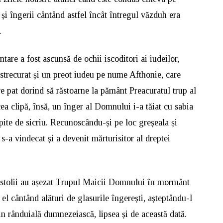
 și îngerii cântând astfel încât întregul văzduh era
.
are a fost ascunsă de ochii iscoditori ai iudeilor,
a strecurat și un preot iudeu pe nume Afthonie, care
pre pat dorind să răstoarne la pământ Preacuratul trup al
ea clipă, însă, un înger al Domnului i-a tăiat cu sabia
ite de sicriu. Recunoscându-și pe loc greșeala și
s-a vindecat și a devenit mărturisitor al dreptei
ostolii au așezat Trupul Maicii Domnului în mormânt
de el cântând alături de glasurile îngerești, așteptându-l
in rânduială dumnezeiască, lipsea și de această dată.