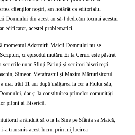
rtea clienților noștri, am hotărât ca editorialul
cii Domnului din acest an să-l dedicăm tocmai acestui
r edificator, acestei problematici.
l că momentul Adormirii Maicii Domnului nu se
Scripturi, ci episodul mutării Ei la Ceruri este păstrat
n scrierile unor Sfinți Părinți și scriitori bisericești
schin, Simeon Metafrastul și Maxim Mărturisitorul.
mai trăit 11 ani după înălțarea la cer a Fiului său,
 Domnului, dar și la constituirea primelor comunități
or piloni ai Bisericii.
tuitorul a rânduit să o ia la Sine pe Sfânta sa Maică,
, i-a transmis acest lucru, prin mijlocirea