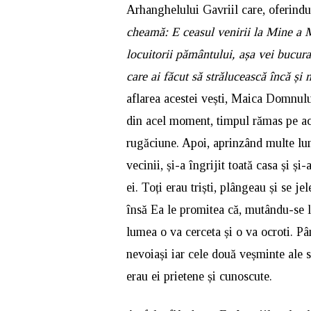
Arhanghelului Gavriil care, oferindu
cheamă: E ceasul venirii la Mine a 
locuitorii pământului, așa vei bucura 
care ai făcut să strălucească încă și 
aflarea acestei vești, Maica Domnulu
din acel moment, timpul rămas pe ace
rugăciune. Apoi, aprinzând multe l
vecinii, și-a îngrijit toată casa și și
ei. Toți erau triști, plângeau și se j
însă Ea le promitea că, mutându-se la
lumea o va cerceta și o va ocroti. Pâ
nevoiași iar cele două veșminte ale s
erau ei prietene și cunoscute.