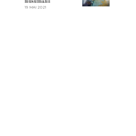
musulmanii
T
19 MAI 2021
1
2
9
0
M
2
A
1
I
2
0
2
1