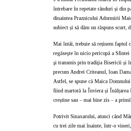
întrebare în repetate rânduri și din pa
dinaintea Praznicului Adormirii Mai
subiect și să dăm un răspuns scurt, da
Mai întâi, trebuie să reținem faptu
regăseşte în nicio pericopă a Sfintei 
şi transmis prin tradiţia Bisericii și î
precum Andrei Criteanul, Ioan Dama
Astfel, se spune că Maica Domnului a 
fiind martoră la Înviera și Înălțarea
creștine sau – mai bine zis – a primil
Potrivit Sinaxarului, atunci când Mân
cu trei zile mai înainte, într-o vineri