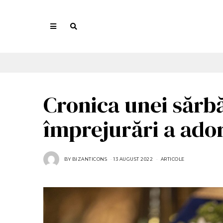
Cronica unei sărbă
împrejurări a ad
BY
BIZANTICONS
13 AUGUST 2022
1
ARTICOLE
3
A
U
G
U
S
T
2
0
2