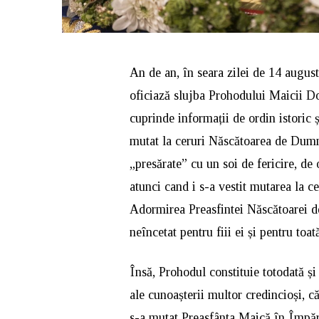
An de an, în seara zilei de 14 august,
oficiază slujba Prohodului Maicii Dom
cuprinde informații de ordin istoric ș
mutat la ceruri Născătoarea de Dumn
„presărate” cu un soi de fericire, 
atunci cand i s-a vestit mutarea la c
Adormirea Preasfintei Născătoarei 
neîncetat pentru fiii ei și pentru toat
Însă, Prohodul constituie totodată și 
ale cunoașterii multor credincioși, c
s-a mutat Preasfânta Maică în Împăr