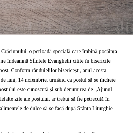
l Crăciunului, o perioadă specială care îmbină pocăința
ne îndeamnă Sfintele Evanghelii citite în bisericile
 post. Conform rânduielilor bisericești, anul acesta
ei de luni, 14 noiembrie, urmând ca postul să se încheie
postului este cunoscută și sub denumirea de „Ajunul
elalte zile ale postului, ar trebui să fie petrecută în
alimentele de dulce să se facă după Sfânta Liturghie