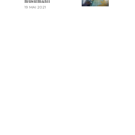
musulmanii
T
19 MAI 2021
1
2
9
0
M
2
A
1
I
2
0
2
1