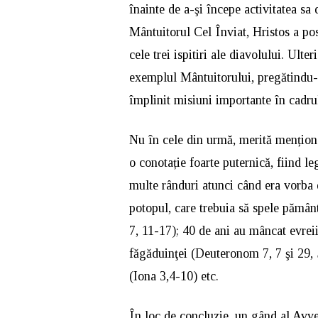
înainte de a-şi începe activitatea sa
Mântuitorul Cel Înviat, Hristos a pos
cele trei ispitiri ale diavolului. Ulter
exemplul Mântuitorului, pregătindu-
împlinit misiuni importante în cadrul
Nu în cele din urmă, merită menționat
o conotație foarte puternică, fiind le
multe rânduri atunci când era vorba 
potopul, care trebuia să spele pământ
7, 11-17); 40 de ani au mâncat evrei
făgăduinţei (Deuteronom 7, 7 şi 29, 5
(Iona 3,4-10) etc.
În loc de concluzie, un gând al Avvei