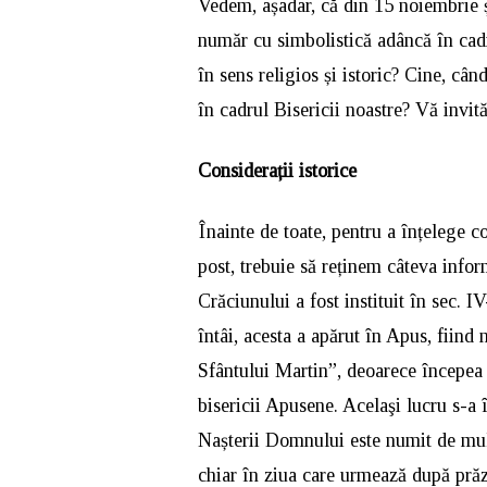
Vedem, așadar, că din 15 noiembrie ș
număr cu simbolistică adâncă în cadru
în sens religios și istoric? Cine, cân
în cadrul Bisericii noastre? Vă invit
Considerații istorice
Înainte de toate, pentru a înțelege co
post, trebuie să reținem câteva inform
Crăciunului a fost instituit în sec. I
întâi, acesta a apărut în Apus, fiind
Sfântului Martin”, deoarece începea f
bisericii Apusene. Acelaşi lucru s-a î
Nașterii Domnului este numit de mul
chiar în ziua care urmează după prăz