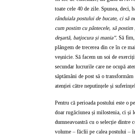
toate cele 40 de zile. Spunea, deci, b
rânduiala postului de bucate, ci să ne
cum postim cu pântecele, să postim ş
deşartă, batjocura și mania”.
Să fim,
plângem de trecerea din ce în ce mai 
veșnicie. Să facem un soi de exerciți
secundar lucrurile care ne ocupă ate
săptămâni de post să o transformăm în
atenției către neputințele și suferințe
Pentru că perioada postului este o pe
doar rugăciunea și milostenia, ci și 
dumneavoastră cu o selecție dintre c
volume – făclii pe calea postului – în