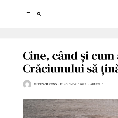
Cine, când și cum
Crăciunului să țin
BY
BIZANTICONS
12 NOIEMBRIE 2022
1
ARTICOLE
7
N
O
I
E
M
B
R
I
E