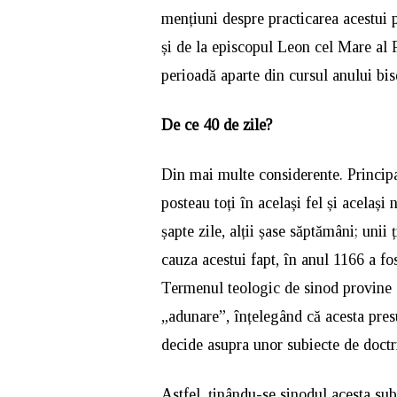
mențiuni despre practicarea acestui 
și de la episcopul Leon cel Mare al 
perioadă aparte din cursul anului bis
De ce 40 de zile?
Din mai multe considerente. Principal
posteau toți în același fel și acelaș
șapte zile, alții șase săptămâni; unii
cauza acestui fapt, în anul 1166 a fo
Termenul teologic de sinod provine
„adunare”, înțelegând că acesta pres
decide asupra unor subiecte de doctr
Astfel, ținându-se sinodul acesta su