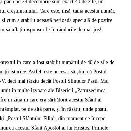
i până pe 24 decembrie sunt exact 40 de zile, un
l creștinismului. Care este, însă, taina acestui număr,
d și cum a stabilit această perioadă specială de postire
ăm să aflați răspunsurile în rândurile de mai jos!
ntextul în care a fost stabilit numărul de 40 de zile de
ații istorice. Astfel, este necesar să știm că Postul
V-V, deci mai târziu decât Postul Sfintelor Paști. Mai
 numit în multe izvoare ale Bisericii „Patruzecimea
ix în ziua în care era sărbătorit acestui Sfânt al
ntâmplat, pe de altă parte, și în răsărit, unde postul
ţi „Postul Sfântului Filip”, din moment ce începe
nuirea acestui Sfânt Apostol al lui Hristos. Primele