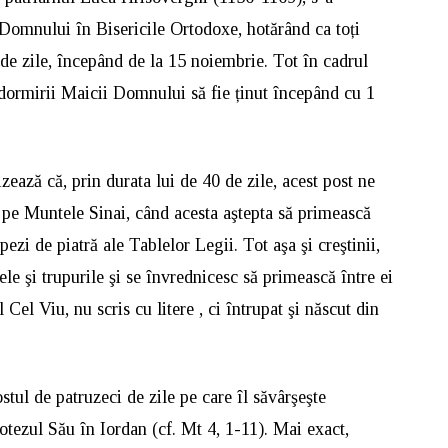
 Domnului în Bisericile Ortodoxe, hotărând ca toți
 de zile, începând de la 15 noiembrie. Tot în cadrul
 Adormirii Maicii Domnului să fie ținut începând cu 1
.
zează că, prin durata lui de 40 de zile, acest post ne
 pe Muntele Sinai, când acesta aştepta să primească
ezi de piatră ale Tablelor Legii. Tot aşa şi creştinii,
tele şi trupurile şi se învrednicesc să primească între ei
l Viu, nu scris cu litere , ci întrupat şi născut din
stul de patruzeci de zile pe care îl săvârşeşte
otezul Său în Iordan (cf. Mt 4, 1-11). Mai exact,