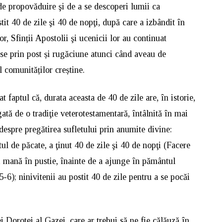
 de propovăduire şi de a se descoperi lumii ca
tit 40 de zile şi 40 de nopţi, după care a izbândit în
ior, Sfinții Apostolii şi ucenicii lor au continuat
se prin post și rugăciune atunci când aveau de
 comunităților creștine.
 faptul că, durata aceasta de 40 de zile are, în istorie,
gată de o tradiţie veterotestamentară, întâlnită în mai
despre pregătirea sufletului prin anumite divine:
ul de păcate, a ţinut 40 de zile şi 40 de nopţi (Facere
i mană în pustie, înainte de a ajunge în pământul
-6); ninivitenii au postit 40 de zile реntru a se pocăi
 Dorotei al Gazei, care ar trebui să ne fie călăuză în