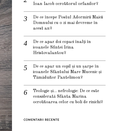
Ioan Iacob ocrotitorul orfanilor?
De ce începe Postul Adormirii Maicii
Domnului cu o zi mai devreme în
acest an?
De ce apar doi copaci înalți în
icoanele Sfintei Irina
Hristovalantou?
De ce apar un copil și un șarpe în
icoanele Sfântului Mare Mucenic și
Tămăduitor Pantelimon?
Teologie și… nefrologie: De ce este
considerată Sfânta Marina
ocrotitoarea celor cu boli de rinichi?
COMENTARII RECENTE