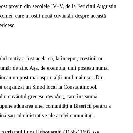
post provin din secolele IV–V, de la Fericitul Augustin
Romei, care a rostit nouă cuvântări despre această
ericesc.
ul motiv a fost acela că, la început, creștinii nu
i număr de zile. Așa, de exemplu, unii posteau numai
 țineau un post mai aspru, alții unul mai ușor. Din
st organizat un Sinod local la Constantinopol.
 din cuvântul grecesc σγνοδος, care înseamnă
upune adunarea unei comunități a Bisericii pentru a
ină sau administrative ale acelei comunități.
b patriarhul Luca Hrisoverghi (1156-1169), s-a