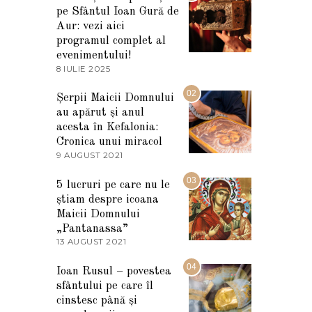
pe Sfântul Ioan Gură de
Aur: vezi aici
programul complet al
evenimentului!
8 IULIE 2025
1
0
I
02
Șerpii Maicii Domnului
U
au apărut și anul
L
I
acesta în Kefalonia:
E
Cronica unui miracol
2
9 AUGUST 2021
2
0
7
2
M
03
5
5 lucruri pe care nu le
A
știam despre icoana
R
T
Maicii Domnului
I
„Pantanassa”
E
13 AUGUST 2021
1
2
3
0
A
04
2
Ioan Rusul – povestea
U
2
sfântului pe care îl
G
U
cinstesc până și
S