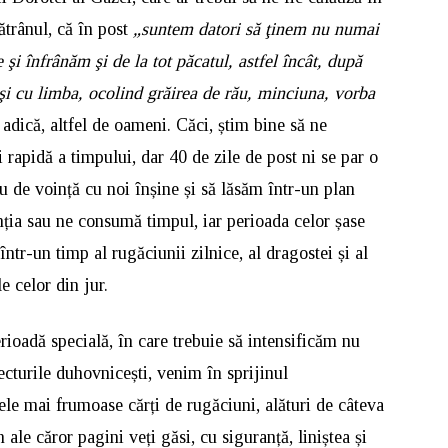
ătrânul, că în post
„
suntem datori să ţinem nu numai
 şi înfrânăm şi de la tot păcatul, astfel încât, după
i cu limba, ocolind grăirea de rău, minciuna, vorba
 adică, altfel de oameni. Căci, știm bine să ne
rapidă a timpului, dar 40 de zile de post ni se par o
u de voință cu noi înșine și să lăsăm într-un plan
nția sau ne consumă timpul, iar perioada celor șase
tr-un timp al rugăciunii zilnice, al dragostei și al
le celor din jur.
rioadă specială, în care trebuie să intensificăm nu
lecturile duhovnicești, venim în sprijinul
ele mai frumoase cărți de rugăciuni, alături de câteva
 ale căror pagini veți găsi, cu siguranță, liniștea și