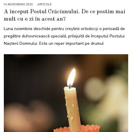
14 NOIEMBRIE 2025
1
ARTICOLE
4
A început Postul Crăciunului. De ce postim mai
N
O
mult cu o zi în acest an?
I
E
M
Luna noiembrie deschide pentru creștinii ortodocși o perioadă de
B
R
pregătire duhovnicească specială, prilejuită de începutul Postului
I
E
Nașterii Domnului. Este un reper important pe drumul
2
0
2
5