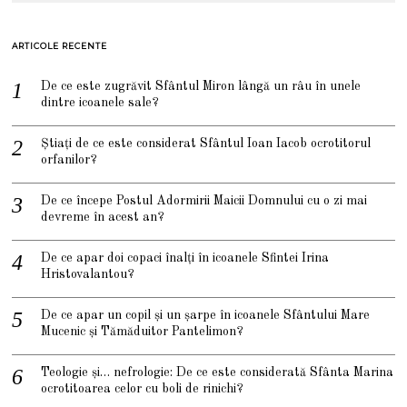
ARTICOLE RECENTE
De ce este zugrăvit Sfântul Miron lângă un râu în unele
dintre icoanele sale?
Știați de ce este considerat Sfântul Ioan Iacob ocrotitorul
orfanilor?
De ce începe Postul Adormirii Maicii Domnului cu o zi mai
devreme în acest an?
De ce apar doi copaci înalți în icoanele Sfintei Irina
Hristovalantou?
De ce apar un copil și un șarpe în icoanele Sfântului Mare
Mucenic și Tămăduitor Pantelimon?
Teologie și… nefrologie: De ce este considerată Sfânta Marina
ocrotitoarea celor cu boli de rinichi?