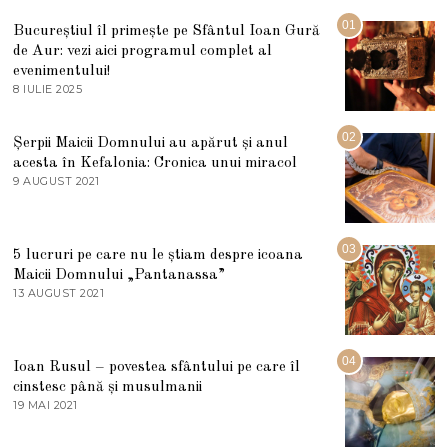
01
Bucureștiul îl primește pe Sfântul Ioan Gură
de Aur: vezi aici programul complet al
evenimentului!
8 IULIE 2025
1
0
I
U
02
Șerpii Maicii Domnului au apărut și anul
L
acesta în Kefalonia: Cronica unui miracol
I
E
9 AUGUST 2021
2
2
7
0
M
2
A
5
R
03
5 lucruri pe care nu le știam despre icoana
T
I
Maicii Domnului „Pantanassa”
E
13 AUGUST 2021
1
2
3
0
A
2
U
2
G
04
Ioan Rusul – povestea sfântului pe care îl
U
S
cinstesc până și musulmanii
T
19 MAI 2021
1
2
9
0
M
2