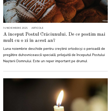
14 NOIEMBRIE 2025
1
ARTICOLE
4
A început Postul Crăciunului. De ce postim mai
N
O
mult cu o zi în acest an?
I
E
M
Luna noiembrie deschide pentru creștinii ortodocși o perioadă de
B
R
pregătire duhovnicească specială, prilejuită de începutul Postului
I
E
Nașterii Domnului. Este un reper important pe drumul
2
0
2
5