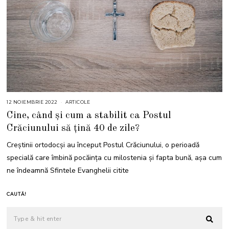
12 NOIEMBRIE 2022
1
ARTICOLE
7
Cine, când și cum
a stabilit ca Postul
N
O
Crăciunului să țină 40 de zile?
I
E
M
Creștinii ortodocși au început Postul Crăciunului, o perioadă
B
R
specială care îmbină pocăința cu milostenia și fapta bună, așa cum
I
E
ne îndeamnă Sfintele Evanghelii citite
2
0
2
2
CAUTĂ!