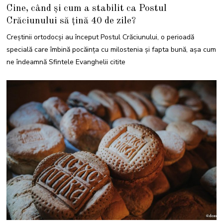
7
Cine, când și cum
a stabilit ca Postul
N
O
Crăciunului să țină 40 de zile?
I
E
M
Creștinii ortodocși au început Postul Crăciunului, o perioadă
B
R
specială care îmbină pocăința cu milostenia și fapta bună, așa cum
I
E
ne îndeamnă Sfintele Evanghelii citite
2
0
2
2