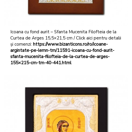
Icoana cu fond aurit – Sfanta Mucenita Filofteia de la
Curtea de Arges 15,5×21,5 cm / Click aici pentru detalii
și comenzi:
https://www.bizanticons.ro/ro/icoane-
argintate-pe-lemn-tm/11591-icoana-cu-fond-aurit-
sfanta-mucenita-filofteia-de-la-curtea-de-arges-
155×215-cm-tm-40-441.html