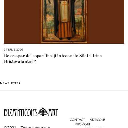
27 IULIE 2026
2
7
De ce apar doi copaci înalți în icoanele Sfintei Irina
I
U
Hristovalantou?
L
I
E
2
0
2
NEWSLETTER
6
CONTACT
ARTICOLE
PROMOȚII
©2021 - Toate drepturile