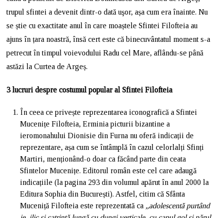
trupul sfintei a devenit dintr-o dată uşor, așa cum era înainte. Nu
se știe cu exactitate anul în care moaștele Sfintei Filofteia au
ajuns în țara noastră, însă cert este că binecuvântatul moment s-a
petrecut în timpul voievodului Radu cel Mare, aflându-se până
astăzi la Curtea de Argeș.
3 lucruri despre costumul popular al Sfintei Filofteia
În ceea ce privește reprezentarea iconografică a Sfintei
Mucenițe Filofteia, Erminia picturii bizantine a
ieromonahului Dionisie din Furna nu oferă indicații de
reprezentare, așa cum se întâmplă în cazul celorlalți Sfinți
Martiri, menționând-o doar ca făcând parte din ceata
Sfintelor Mucenițe. Editorul român este cel care adaugă
indicațiile (la pagina 293 din volumul apărut în anul 2000 la
Editura Sophia din București). Astfel, citim că Sfânta
Muceniță Filofteia este reprezentată ca
„adolescentă purtând
ie, ilic și catrință lungă cu dungi verticale, cu capul gol și părul