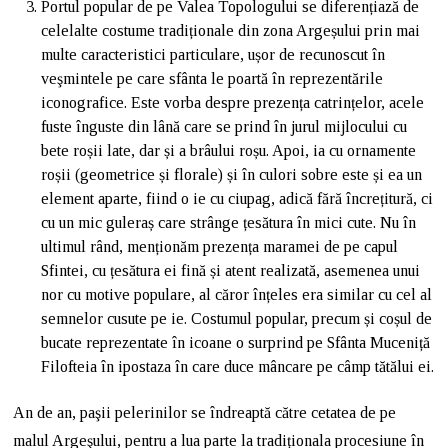
Portul popular de pe Valea Topologului se diferențiază de
celelalte costume tradiționale din zona Argeșului prin mai
multe caracteristici particulare, ușor de recunoscut în
veşmintele pe care sfânta le poartă în reprezentările
iconografice. Este vorba despre prezența catrințelor, acele
fuste înguste din lână care se prind în jurul mijlocului cu
bete roșii late, dar și a brâului roșu. Apoi, ia cu ornamente
roșii (geometrice și florale) și în culori sobre este și ea un
element aparte, fiind o ie cu ciupag, adică fără încrețitură, ci
cu un mic guleraș care strânge țesătura în mici cute. Nu în
ultimul rând, menționăm prezența maramei de pe capul
Sfintei, cu țesătura ei fină și atent realizată, asemenea unui
nor cu motive populare, al căror înțeles era similar cu cel al
semnelor cusute pe ie. Costumul popular, precum și coșul de
bucate reprezentate în icoane o surprind pe Sfânta Muceniță
Filofteia în ipostaza în care duce mâncare pe câmp tătălui ei.
An de an, paşii pelerinilor se îndreaptă către cetatea de pe
malul Argeşului, pentru a lua parte la tradiționala procesiune în