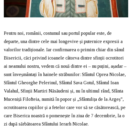
Pentru noi, românii, costumul sau portul popular este, de
departe, una dintre cele mai longevive și puternice expresii a
valorilor tradiționale. Iar confirmarea o primim chiar din sânul
Bisericii, căci privind icoanele câtorva dintre sfinții ocrotitori
ai neamului nostru, vedem că nouă dintre ei – nu puțini, așadar –
sunt înveșmântați în hainele străbunilor: Sfântul Oprea Nicolae,
Sfântul Gheorghe Pelerinul, Sfântul Sava Gotul, Sfântul Ioan
Valahul, Sfinții Martiri Năsăudeni și, nu în ultimul rând, Sfânta
Muceniță Filofteia, numită în popor și „Sfântulița de la Argeș”,
ocrotitoarea copiilor și a fetelor care vor să se căsătorească, pe
care Biserica noastră o pomenește în ziua de 7 decembrie, la o
zi după sărbătoarea Sfântului Ierarh Nicolae.