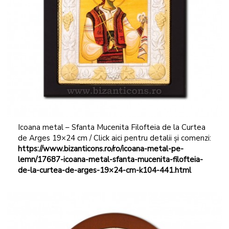
Icoana metal – Sfanta Mucenita Filofteia de la Curtea
de Arges 19×24 cm / Click aici pentru detalii și comenzi:
https://www.bizanticons.ro/ro/icoana-metal-pe-
lemn/17687-icoana-metal-sfanta-mucenita-filofteia-
de-la-curtea-de-arges-19×24-cm-k104-441.html