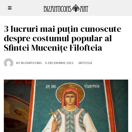
3 lucruri mai puțin cunoscute
despre costumul popular al
Sfintei Mucenițe Filofteia
BY
BIZANTICONS
6 DECEMBRIE 2022
6
ARTICOLE
D
E
C
E
M
B
R
I
E
2
0
2
2