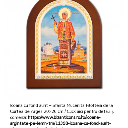
Icoana cu fond aurit – Sfanta Mucenita Filofteia de la
Curtea de Arges 20×26 cm / Click aici pentru detalii și
comenzi:
https://www.bizanticons.ro/ro/icoane-
argintate-pe-lemn-tm/11398-icoana-cu-fond-aurit-