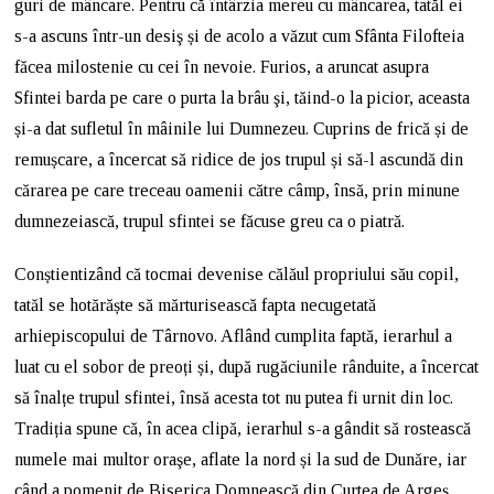
guri de mâncare. Pentru că întârzia mereu cu mâncarea, tatăl ei
s-a ascuns într-un desiş și de acolo a văzut cum Sfânta Filofteia
făcea milostenie cu cei în nevoie. Furios, a aruncat asupra
Sfintei barda pe care o purta la brâu şi, tăind-o la picior, aceasta
și-a dat sufletul în mâinile lui Dumnezeu. Cuprins de frică și de
remușcare, a încercat să ridice de jos trupul și să-l ascundă din
cărarea pe care treceau oamenii către câmp, însă, prin minune
dumnezeiască, trupul sfintei se făcuse greu ca o piatră.
Conștientizând că tocmai devenise călăul propriului său copil,
tatăl se hotărăște să mărturisească fapta necugetată
arhiepiscopului de Târnovo. Aflând cumplita faptă, ierarhul a
luat cu el sobor de preoți și, după rugăciunile rânduite, a încercat
să înalțe trupul sfintei, însă acesta tot nu putea fi urnit din loc.
Tradiția spune că, în acea clipă, ierarhul s-a gândit să rostească
numele mai multor oraşe, aflate la nord și la sud de Dunăre, iar
când a pomenit de Biserica Domnească din Curtea de Argeş,