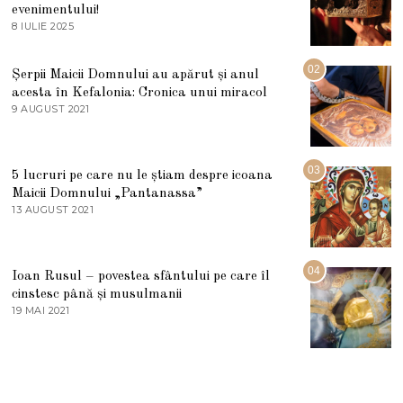
evenimentului!
8 IULIE 2025
1
0
I
U
02
Șerpii Maicii Domnului au apărut și anul
L
acesta în Kefalonia: Cronica unui miracol
I
E
9 AUGUST 2021
2
2
7
0
M
2
A
5
R
03
5 lucruri pe care nu le știam despre icoana
T
I
Maicii Domnului „Pantanassa”
E
13 AUGUST 2021
1
2
3
0
A
2
U
2
G
04
Ioan Rusul – povestea sfântului pe care îl
U
S
cinstesc până și musulmanii
T
19 MAI 2021
1
2
9
0
M
2
A
1
I
2
0