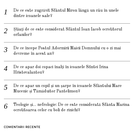
De ce este zugrăvit Sfântul Miron lângă un râu în unele
dintre icoanele sale?
Știați de ce este considerat Sfântul Ioan Iacob ocrotitorul
orfanilor?
De ce începe Postul Adormirii Maicii Domnului cu o zi mai
devreme în acest an?
De ce apar doi copaci înalți în icoanele Sfintei Irina
Hristovalantou?
De ce apar un copil și un șarpe în icoanele Sfântului Mare
Mucenic și Tămăduitor Pantelimon?
Teologie și… nefrologie: De ce este considerată Sfânta Marina
ocrotitoarea celor cu boli de rinichi?
COMENTARII RECENTE