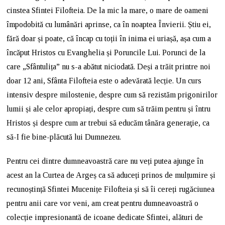
cinstea Sfintei Filofteia. De la mic la mare, o mare de oameni
împodobită cu lumânări aprinse, ca în noaptea Învierii. Știu ei,
fără doar și poate, că încap cu toții în inima ei uriașă, așa cum a
încăput Hristos cu Evanghelia și Poruncile Lui. Porunci de la
care „Sfântulița” nu s-a abătut niciodată. Deși a trăit printre noi
doar 12 ani, Sfânta Filofteia este o adevărată lecție. Un curs
intensiv despre milostenie, despre cum să rezistăm prigonirilor
lumii și ale celor apropiați, despre cum să trăim pentru și întru
Hristos și despre cum ar trebui să educăm tânăra generaţie, ca
să-I fie bine-plăcută lui Dumnezeu.
Pentru cei dintre dumneavoastră care nu veți putea ajunge în
acest an la Curtea de Argeș ca să aduceți prinos de mulțumire și
recunoștință Sfintei Mucenițe Filofteia și să îi cereți rugăciunea
pentru anii care vor veni, am creat pentru dumneavoastră o
colecție impresionantă de icoane dedicate Sfintei, alături de