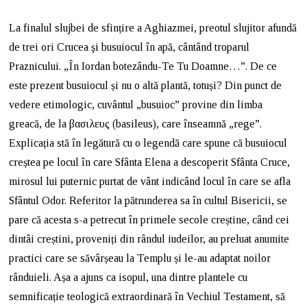
La finalul slujbei de sfințire a Aghiazmei, preotul slujitor afundă
de trei ori Crucea şi busuiocul în apă, cântând troparul
Praznicului. „În Iordan botezându-Te Tu Doamne…”. De ce
este prezent busuiocul și nu o altă plantă, totuși? Din punct de
vedere etimologic, cuvântul „busuioc” provine din limba
greacă, de la βασιλευς (basileus), care înseamnă „rege”.
Explicația stă în legătură cu o legendă care spune că busuiocul
creștea pe locul în care Sfânta Elena a descoperit Sfânta Cruce,
mirosul lui puternic purtat de vânt indicând locul în care se afla
Sfântul Odor. Referitor la pătrunderea sa în cultul Bisericii, se
pare că acesta s-a petrecut în primele secole creștine, când cei
dintâi creștini, proveniți din rândul iudeilor, au preluat anumite
practici care se săvârșeau la Templu și le-au adaptat noilor
rânduieli. Așa a ajuns ca isopul, una dintre plantele cu
semnificație teologică extraordinară în Vechiul Testament, să