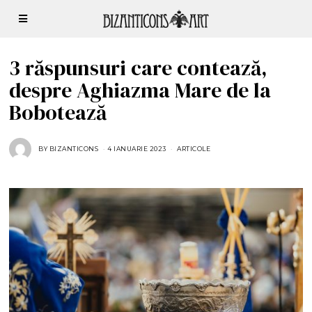
3 răspunsuri care contează,
despre Aghiazma Mare de la
Bobotează
BY
BIZANTICONS
4 IANUARIE 2023
4
ARTICOLE
I
A
N
U
A
R
I
E
2
0
2
3