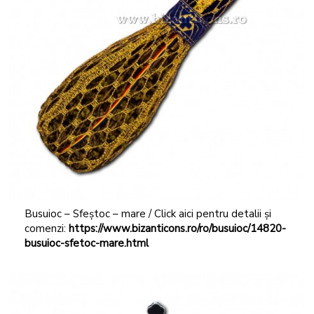
Busuioc – Sfeștoc – mare / Click aici pentru detalii și
comenzi:
https://www.bizanticons.ro/ro/busuioc/14820-
busuioc-sfetoc-mare.html