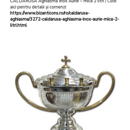
CALDARUSA Aghiasma Inox Aurie – mica 2 litri / Click
aici pentru detalii și comenzi:
https://www.bizanticons.ro/ro/caldarusa-
aghiasma/3272-caldarusa-aghiasma-inox-aurie-mica-2-
litri.html