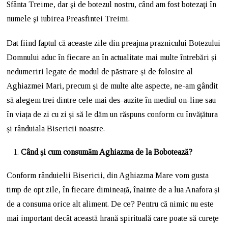
Sfânta Treime, dar şi de botezul nostru, când am fost botezaţi în
numele şi iubirea Preasfintei Treimi.
Dat fiind faptul că aceaste zile din preajma praznicului Botezului
Domnului aduc în fiecare an în actualitate mai multe întrebări și
nedumeriri legate de modul de păstrare și de folosire al
Aghiazmei Mari, precum și de multe alte aspecte, ne-am gândit
să alegem trei dintre cele mai des-auzite în mediul on-line sau
în viața de zi cu zi și să le dăm un răspuns conform cu învățătura
și rânduiala Bisericii noastre.
Când și cum consumăm Aghiazma de la Bobotează?
Conform rânduielii Bisericii, din Aghiazma Mare vom gusta
timp de opt zile, în fiecare dimineață, înainte de a lua Anafora și
de a consuma orice alt aliment. De ce? Pentru că nimic nu este
mai important decât această hrană spirituală care poate să cureţe