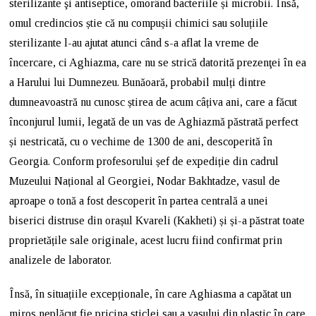
sterilizante şi antiseptice, omorând bacteriile și microbii. Însă,
omul credincios știe că nu compușii chimici sau soluțiile
sterilizante l-au ajutat atunci când s-a aflat la vreme de
încercare, ci Aghiazma, care nu se strică datorită prezenţei în ea
a Harului lui Dumnezeu. Bunăoară, probabil mulți dintre
dumneavoastră nu cunosc știrea de acum câțiva ani, care a făcut
înconjurul lumii, legată de un vas de Aghiazmă păstrată perfect
și nestricată, cu o vechime de 1300 de ani, descoperită în
Georgia. Conform profesorului șef de expediție din cadrul
Muzeului Național al Georgiei, Nodar Bakhtadze, vasul de
aproape o tonă a fost descoperit în partea centrală a unei
biserici distruse din orașul Kvareli (Kakheti) și și-a păstrat toate
proprietățile sale originale, acest lucru fiind confirmat prin
analizele de laborator.
Însă, în situațiile excepționale, în care Aghiasma a capătat un
miros neplăcut fie pricina sticlei sau a vasului din plastic în care