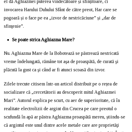
el dă Aghiazmei puterea vindecătoare și sfințitoare, ci
invocarea Harului Duhului Sfânt de către preot, Har care se
pogoară și o face pe ea „izvor de nestricăciune” și „dar de
sfinţenie”.
Se poate strica Aghiazma Mare?
Nu. Aghiazma Mare de la Bobotează se păstrează nestricată
vreme îndelungată, rămâne tot aşa de proaspătă, de curată şi
plăcută la gust ca şi când ar fi atunci scoasă din izvor.
Zilele trecute citisem într-un articol distribuit pe o rețea de
socializare că „cercetătorii au descoperit mitul Aghiazmei
Mari”. Autorul explica pe scurt, cu aer de superioritate, că în
realitate electrolizii de argint din Crucea pe care preotul o
scufundă în apă ar păstra Aghiazma proaspătă mereu, știindu-se
că argintul este unul dintre acele metale care are proprietăţi