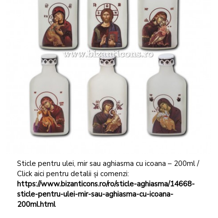
Sticle pentru ulei, mir sau aghiasma cu icoana – 200ml /
Click aici pentru detalii și comenzi:
https://www.bizanticons.ro/ro/sticle-aghiasma/14668-
sticle-pentru-ulei-mir-sau-aghiasma-cu-icoana-
200ml.html