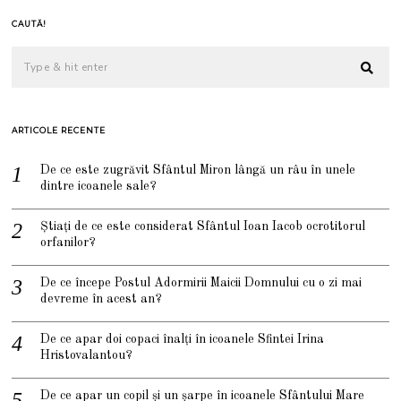
CAUTĂ!
ARTICOLE RECENTE
De ce este zugrăvit Sfântul Miron lângă un râu în unele
dintre icoanele sale?
Știați de ce este considerat Sfântul Ioan Iacob ocrotitorul
orfanilor?
De ce începe Postul Adormirii Maicii Domnului cu o zi mai
devreme în acest an?
De ce apar doi copaci înalți în icoanele Sfintei Irina
Hristovalantou?
De ce apar un copil și un șarpe în icoanele Sfântului Mare