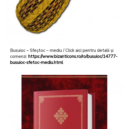
Busuioc – Sfeștoc – mediu / Click aici pentru detalii și
comenzi:
https://www.bizanticons.ro/ro/busuioc/14777-
busuioc-sfetoc-mediu.html