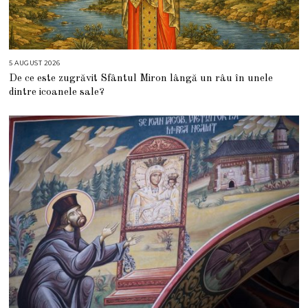
5 AUGUST 2026
5
A
De ce este zugrăvit Sfântul Miron lângă un râu în unele
U
G
dintre icoanele sale?
U
S
T
2
0
2
6