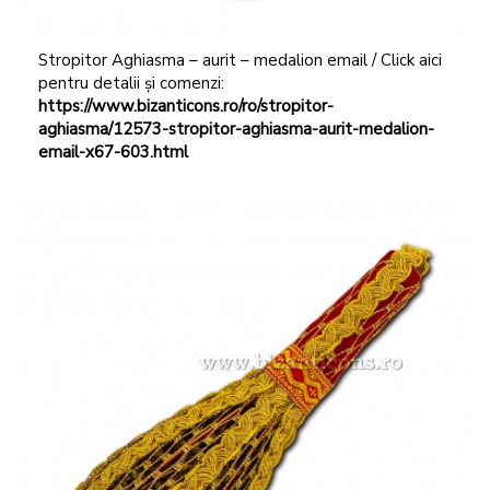
Stropitor Aghiasma – aurit – medalion email / Click aici
pentru detalii și comenzi:
https://www.bizanticons.ro/ro/stropitor-
aghiasma/12573-stropitor-aghiasma-aurit-medalion-
email-x67-603.html