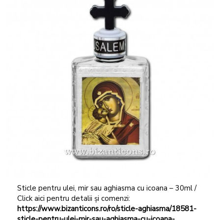
Sticle pentru ulei, mir sau aghiasma cu icoana – 30ml /
Click aici pentru detalii și comenzi:
https://www.bizanticons.ro/ro/sticle-aghiasma/18581-
sticle-pentru-ulei-mir-sau-aghiasma-cu-icoana-