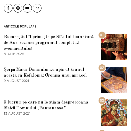
ARTICOLE POPULARE
01
Bucureștiul îl primește pe Sfântul Ioan Gură
de Aur: vezi aici programul complet al
evenimentului!
8 IULIE 2025
1
0
I
U
02
Șerpii Maicii Domnului au apărut și anul
L
acesta în Kefalonia: Cronica unui miracol
I
E
9 AUGUST 2021
2
2
7
0
M
2
A
5
R
03
5 lucruri pe care nu le știam despre icoana
T
I
Maicii Domnului „Pantanassa”
E
13 AUGUST 2021
1
2
3
0
A
2
U
2
G