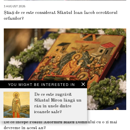
3 AUGUST 2026
3
A
Știați de ce este considerat Sfântul Ioan Iacob ocrotitorul
U
G
orfanilor?
U
S
T
2
0
2
6
YOU MIGHT BE INTERESTED IN
De ce este zugrăvit
Sfântul Miron lângă un
râu în unele dintre
icoanele sale?
30 IULIE 2026
3
0
De ce începe Postul Adormirii Maicii Domnului cu o zi mai
I
U
devreme în acest an?
L