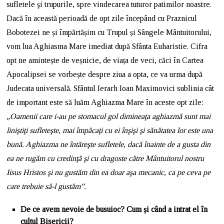
sufletele şi trupurile, spre vindecarea tuturor patimilor noastre.
Dacă în această perioadă de opt zile începând cu Praznicul
Bobotezei ne și împărtășim cu Trupul și Sângele Mântuitorului,
vom lua Aghiasma Mare imediat după Sfânta Euharistie. Cifra
opt ne amintește de veșnicie, de viața de veci, căci în Cartea
Apocalipsei se vorbește despre ziua a opta, ce va urma după
Judecata universală. Sfântul Ierarh Ioan Maximovici sublinia cât
de important este să luăm Aghiazma Mare în aceste opt zile:
„Oamenii care i-au pe stomacul gol dimineaţa aghiazmă sunt mai
liniştiţi sufleteşte, mai împăcaţi cu ei înşişi şi sănătatea lor este una
bună. Aghiazma ne întăreşte sufletele, dacă înainte de a gusta din
ea ne rugăm cu credinţă şi cu dragoste către Mântuitorul nostru
Iisus Hristos şi nu gustăm din ea doar aşa mecanic, ca pe ceva pe
care trebuie să-l gustăm”.
De ce avem nevoie de busuioc? Cum și când a intrat el în
cultul Bisericii?