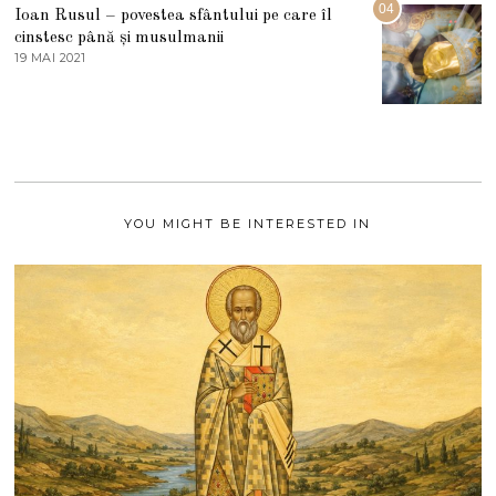
04
Ioan Rusul – povestea sfântului pe care îl
U
S
cinstesc până și musulmanii
T
19 MAI 2021
1
2
9
0
M
2
A
1
I
2
0
2
1
YOU MIGHT BE INTERESTED IN