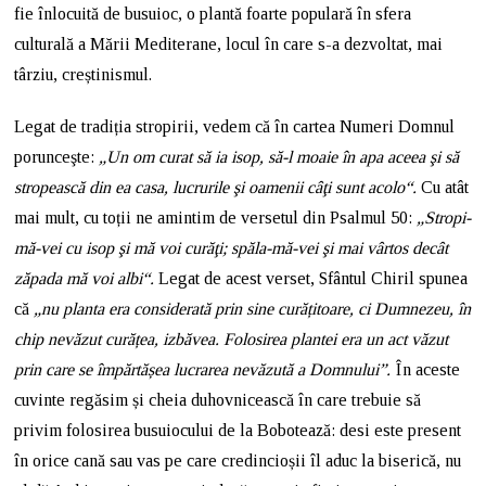
fie înlocuită de busuioc, o plantă foarte populară în sfera
culturală a Mării Mediterane, locul în care s-a dezvoltat, mai
târziu, creștinismul.
Legat de tradiția stropirii, vedem că în cartea Numeri Domnul
porunceşte:
„Un om curat să ia isop, să-l moaie în apa aceea şi să
stropească din ea casa, lucrurile şi oamenii câţi sunt acolo“.
Cu atât
mai mult, cu toții ne amintim de versetul din Psalmul 50:
„Stropi-
mă-vei cu isop şi mă voi curăţi; spăla-mă-vei şi mai vârtos decât
zăpada mă voi albi“.
Legat de acest verset, Sfântul Chiril spunea
că
„nu planta era considerată prin sine curățitoare, ci Dumnezeu, în
chip nevăzut curățea, izbăvea. Folosirea plantei era un act văzut
prin care se împărtășea lucrarea nevăzută a Domnului”.
În aceste
cuvinte regăsim și cheia duhovnicească în care trebuie să
privim folosirea busuiocului de la Bobotează: desi este present
în orice cană sau vas pe care credincioșii îl aduc la biserică, nu