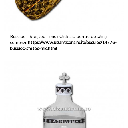
Busuioc – Sfeștoc – mic / Click aici pentru detalii și
comenzi:
https://www.bizanticons.ro/ro/busuioc/14776-
busuioc-sfetoc-mic.html