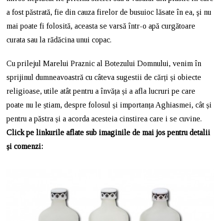
a fost păstrată, fie din cauza firelor de busuioc lăsate în ea, şi nu
mai poate fi folosită, aceasta se varsă într-o apă curgătoare
curata sau la rădăcina unui copac.
Cu prilejul Marelui Praznic al Botezului Domnului, venim în
sprijinul dumneavoastră cu câteva sugestii de cărți și obiecte
religioase, utile atât pentru a învăța și a afla lucruri pe care
poate nu le știam, despre folosul și importanța Aghiasmei, cât și
pentru a păstra și a acorda acesteia cinstirea care i se cuvine.
Click pe linkurile aflate sub imaginile de mai jos pentru detalii
și comenzi: