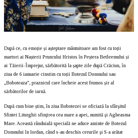
După ce, cu emoție și așteptare mântuitoare am fost cu toții
martori ai Nașterii Pruncului Hristos în Peștera Betleemului și
ai Tăierii-Împrejur, sărbătorită la șapte zile după Crăciun, în
ziua de 6 ianuarie cinstim cu toții Botezul Domnului sau
„Boboteaza”, praznicul care încheie acest frumos șir al
sărbătorilor de iarnă.
După cum bine știm, în ziua Bobotezei se oficiază la sfârşitul
Sfintei Liturghii sfinţirea cea mare a apei, numită şi Agheasma
Mare. Această rânduială specială ne aduce aminte de Botezul
Domnului în Iordan, când s-au deschis cerurile şi S-a arătat