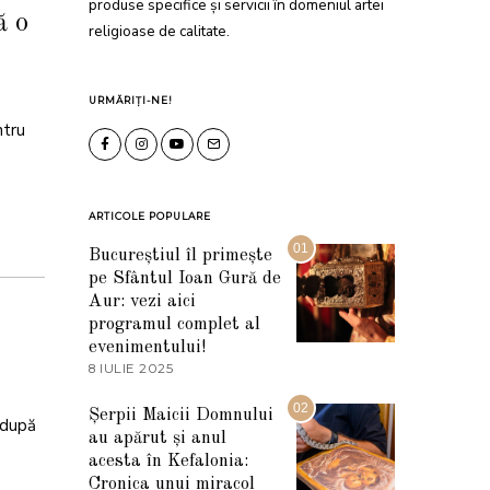
produse specifice și servicii în domeniul artei
ă o
religioase de calitate.
URMĂRIȚI-NE!
ntru
ARTICOLE POPULARE
01
Bucureștiul îl primește
pe Sfântul Ioan Gură de
Aur: vezi aici
programul complet al
evenimentului!
8 IULIE 2025
1
0
I
02
Șerpii Maicii Domnului
U
, după
au apărut și anul
L
I
acesta în Kefalonia:
E
Cronica unui miracol