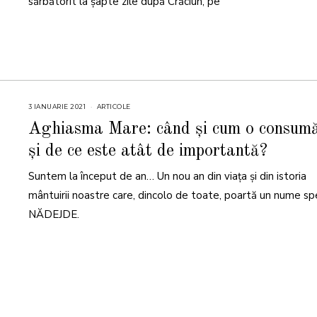
sărbătorit la șapte zile după Crăciun, pe
3 IANUARIE 2021
ARTICOLE
Aghiasma Mare: când și cum o consum
și de ce este atât de importantă?
Suntem la început de an… Un nou an din viața și din istoria
mântuirii noastre care, dincolo de toate, poartă un nume spe
NĂDEJDE.