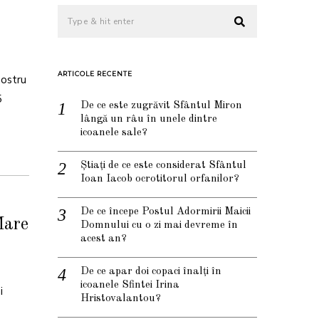
ARTICOLE RECENTE
nostru
5
De ce este zugrăvit Sfântul Miron
lângă un râu în unele dintre
icoanele sale?
Știați de ce este considerat Sfântul
Ioan Iacob ocrotitorul orfanilor?
De ce începe Postul Adormirii Maicii
Mare
Domnului cu o zi mai devreme în
acest an?
De ce apar doi copaci înalți în
icoanele Sfintei Irina
i
Hristovalantou?