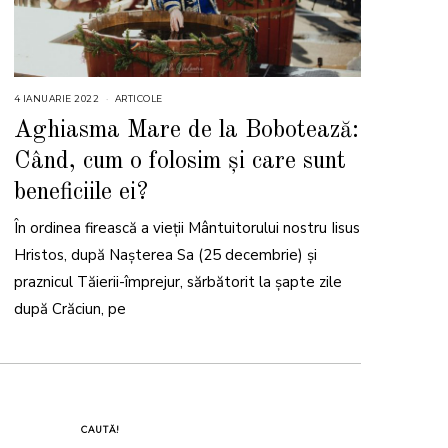
4 IANUARIE 2022
8
ARTICOLE
I
A
Aghiasma Mare de la Bobotează:
N
U
Când, cum o folosim și care sunt
A
R
I
beneficiile ei?
E
2
0
În ordinea firească a vieții Mântuitorului nostru Iisus
2
4
Hristos, după Nașterea Sa (25 decembrie) și
praznicul Tăierii-împrejur, sărbătorit la șapte zile
după Crăciun, pe
CAUTĂ!