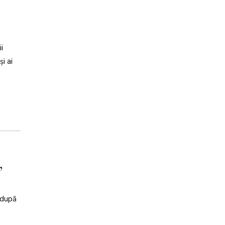
i
i ai
,
, după