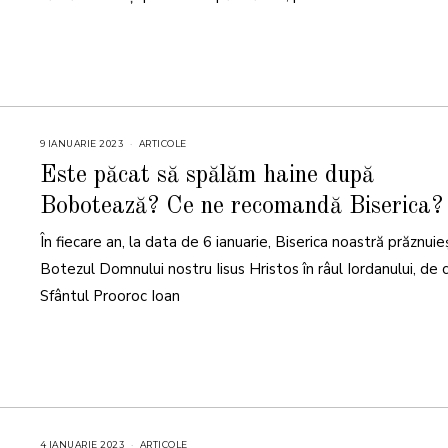
9 IANUARIE 2023
9
ARTICOLE
I
A
Este păcat să spălăm haine după
N
U
Bobotează? Ce ne recomandă Biserica?
A
R
I
În fiecare an, la data de 6 ianuarie, Biserica noastră prăznui
E
2
0
Botezul Domnului nostru Iisus Hristos în râul Iordanului, de 
2
3
Sfântul Prooroc Ioan
4 IANUARIE 2023
4
ARTICOLE