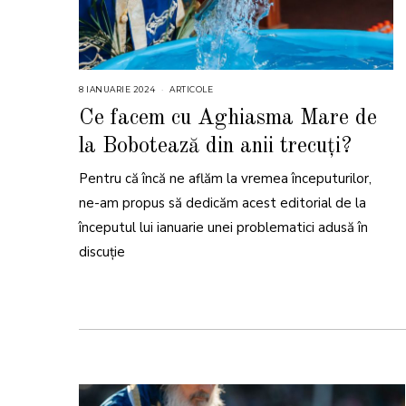
8 IANUARIE 2024
8
ARTICOLE
I
A
Ce facem cu Aghiasma Mare de
N
U
la Bobotează din anii trecuți?
A
R
I
Pentru că încă ne aflăm la vremea începuturilor,
E
2
0
ne-am propus să dedicăm acest editorial de la
2
4
începutul lui ianuarie unei problematici adusă în
discuție