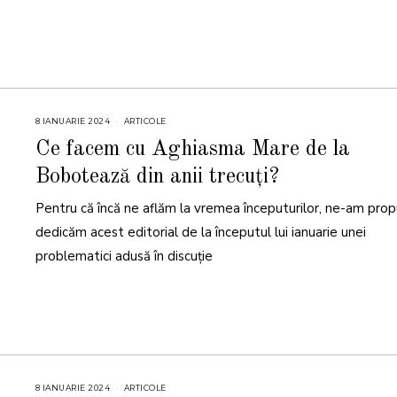
8 IANUARIE 2024
8
ARTICOLE
I
A
Ce facem cu Aghiasma Mare de la
N
U
Bobotează din anii trecuți?
A
R
I
Pentru că încă ne aflăm la vremea începuturilor, ne-am prop
E
2
0
dedicăm acest editorial de la începutul lui ianuarie unei
2
4
problematici adusă în discuție
8 IANUARIE 2024
1
ARTICOLE