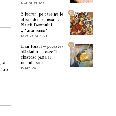
2
9 AUGUST 2021
2
0
7
2
M
03
5
5 lucruri pe care nu le
A
știam despre icoana
R
T
Maicii Domnului
I
„Pantanassa”
E
13 AUGUST 2021
1
2
3
0
A
04
2
Ioan Rusul – povestea
U
2
sfântului pe care îl
G
U
cinstesc până și
S
eşte
musulmanii
T
19 MAI 2021
1
2
către
9
0
M
2
A
1
I
2
0
2
1