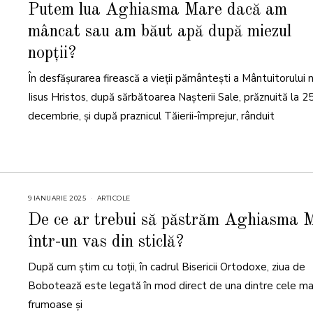
A
Putem lua Aghiasma Mare dacă am
N
U
mâncat sau am băut apă după miezul
A
R
I
nopții?
E
2
0
În desfășurarea firească a vieții pământești a Mântuitorului 
2
6
Iisus Hristos, după sărbătoarea Nașterii Sale, prăznuită la 2
decembrie, și după praznicul Tăierii-împrejur, rânduit
9 IANUARIE 2025
9
ARTICOLE
I
A
De ce ar trebui să păstrăm Aghiasma 
N
U
într-un vas din sticlă?
A
R
I
După cum știm cu toții, în cadrul Bisericii Ortodoxe, ziua de
E
2
0
Bobotează este legată în mod direct de una dintre cele ma
2
5
frumoase și