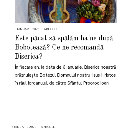
9 IANUARIE 2023
9
ARTICOLE
I
A
Este păcat să spălăm haine după
N
U
Bobotează? Ce ne recomandă
A
R
I
Biserica?
E
2
0
În fiecare an, la data de 6 ianuarie, Biserica noastră
2
3
prăznuieşte Botezul Domnului nostru Iisus Hristos
în râul Iordanului, de către Sfântul Prooroc Ioan
3 IANUARIE 2026
3
ARTICOLE
I