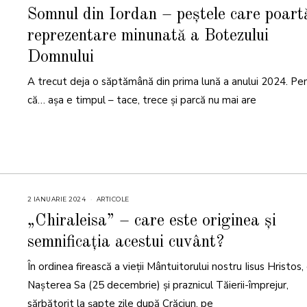
2
I
Somnul din Iordan – peștele care poart
A
N
reprezentare minunată a Botezului
U
A
R
Domnului
I
E
2
A trecut deja o săptămână din prima lună a anului 2024. Pe
0
2
că… așa e timpul – tace, trece și parcă nu mai are
4
2 IANUARIE 2024
2
ARTICOLE
I
A
„Chiraleisa” – care este originea și
N
U
semnificația acestui cuvânt?
A
R
I
În ordinea firească a vieții Mântuitorului nostru Iisus Hristos
E
2
0
Nașterea Sa (25 decembrie) și praznicul Tăierii-împrejur,
2
4
sărbătorit la șapte zile după Crăciun, pe