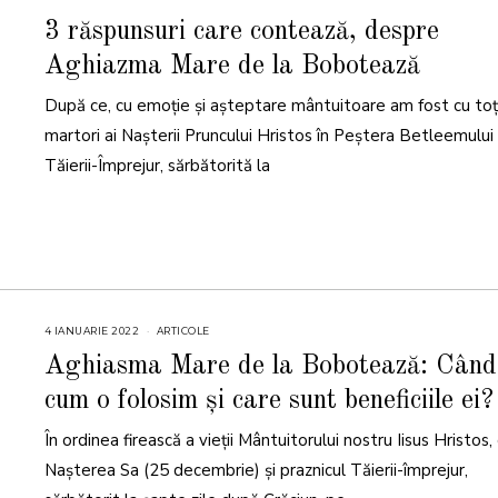
I
A
3 răspunsuri care contează, despre
N
U
Aghiazma Mare de la Bobotează
A
R
I
După ce, cu emoție și așteptare mântuitoare am fost cu toți
E
2
0
martori ai Nașterii Pruncului Hristos în Peștera Betleemului ș
2
3
Tăierii-Împrejur, sărbătorită la
4 IANUARIE 2022
8
ARTICOLE
I
A
Aghiasma Mare de la Bobotează: Când
N
U
cum o folosim și care sunt beneficiile ei?
A
R
I
În ordinea firească a vieții Mântuitorului nostru Iisus Hristos
E
2
0
Nașterea Sa (25 decembrie) și praznicul Tăierii-împrejur,
2
4