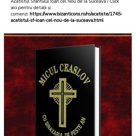
Acatistul Sfântului Ioan cel Nou de la Suceava / Click
aici pentru detalii și
comenzi:
https://www.bizanticons.ro/ro/acatiste/1745-
acatistul-sf-ioan-cel-nou-de-la-suceava.html