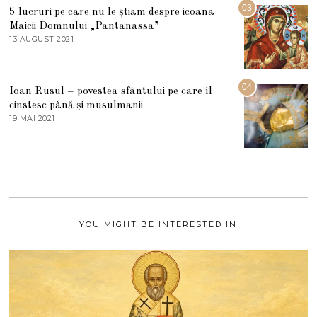
5
R
03
5 lucruri pe care nu le știam despre icoana
T
I
Maicii Domnului „Pantanassa”
E
13 AUGUST 2021
1
2
3
0
A
2
U
2
G
04
Ioan Rusul – povestea sfântului pe care îl
U
S
cinstesc până și musulmanii
T
19 MAI 2021
1
2
9
0
M
2
A
1
I
2
0
2
1
YOU MIGHT BE INTERESTED IN