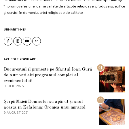
în promovarea unei game variate de articole religioase, produse specifice
și servicii în domeniul artei religioase de calitate.
URMĂRIȚI-NE!
ARTICOLE POPULARE
01
Bucureștiul îl primește pe Sfântul Ioan Gură
de Aur: vezi aici programul complet al
evenimentului!
8 IULIE 2025
1
0
I
U
02
Șerpii Maicii Domnului au apărut și anul
L
acesta în Kefalonia: Cronica unui miracol
I
E
9 AUGUST 2021
2
2
7
0
M
2
A