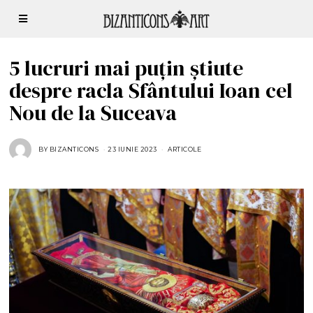
5 lucruri mai puțin știute
despre racla Sfântului Ioan cel
Nou de la Suceava
BY
BIZANTICONS
23 IUNIE 2023
2
ARTICOLE
3
I
U
N
I
E
2
0
2
3