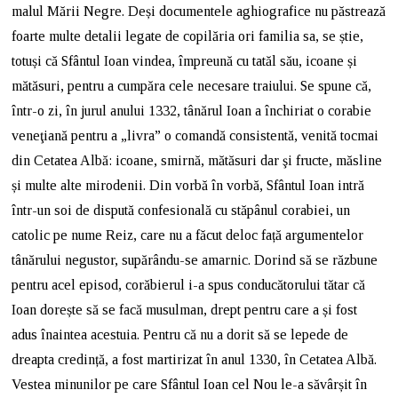
malul Mării Negre. Deși documentele aghiografice nu păstrează
foarte multe detalii legate de copilăria ori familia sa, se știe,
totuși că Sfântul Ioan vindea, împreună cu tatăl său, icoane și
mătăsuri, pentru a cumpăra cele necesare traiului. Se spune că,
într-o zi, în jurul anului 1332, tânărul Ioan a închiriat o corabie
veneţiană pentru a „livra” o comandă consistentă, venită tocmai
din Cetatea Albă: icoane, smirnă, mătăsuri dar şi fructe, măsline
și multe alte mirodenii. Din vorbă în vorbă, Sfântul Ioan intră
într-un soi de dispută confesională cu stăpânul corabiei, un
catolic pe nume Reiz, care nu a făcut deloc față argumentelor
tânărului negustor, supărându-se amarnic. Dorind să se răzbune
pentru acel episod, corăbierul i-a spus conducătorului tătar că
Ioan dorește să se facă musulman, drept pentru care a și fost
adus înaintea acestuia. Pentru că nu a dorit să se lepede de
dreapta credință, a fost martirizat în anul 1330, în Cetatea Albă.
Vestea minunilor pe care Sfântul Ioan cel Nou le-a săvârșit în