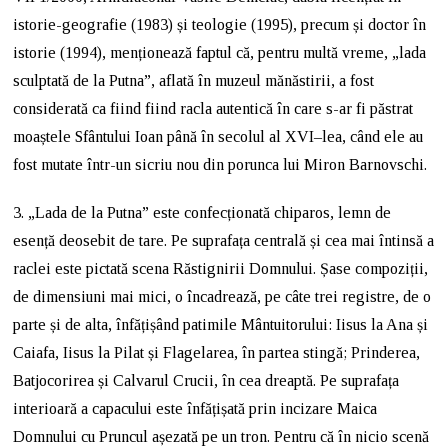
istorie-geografie (1983) și teologie (1995), precum și doctor în
istorie (1994), menționează faptul că, pentru multă vreme, „lada
sculptată de la Putna”, aflată în muzeul mănăstirii, a fost
considerată ca fiind fiind racla autentică în care s-ar fi păstrat
moaștele Sfântului Ioan până în secolul al XVI–lea, când ele au
fost mutate într-un sicriu nou din porunca lui Miron Barnovschi.
3. „Lada de la Putna” este confecționată chiparos, lemn de
esență deosebit de tare. Pe suprafața centrală și cea mai întinsă a
raclei este pictată scena Răstignirii Domnului. Șase compoziții,
de dimensiuni mai mici, o încadrează, pe câte trei registre, de o
parte și de alta, înfățișând patimile Mântuitorului: Iisus la Ana și
Caiafa, Iisus la Pilat și Flagelarea, în partea stingă; Prinderea,
Batjocorirea și Calvarul Crucii, în cea dreaptă. Pe suprafața
interioară a capacului este înfățișată prin incizare Maica
Domnului cu Pruncul așezată pe un tron. Pentru că în nicio scenă