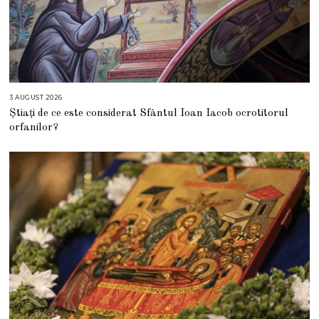
3 AUGUST 2026
3
A
Știați de ce este considerat Sfântul Ioan Iacob ocrotitorul
U
G
orfanilor?
U
S
T
2
0
2
6