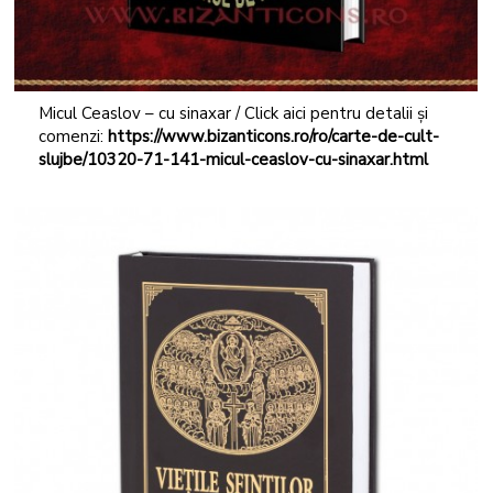
Micul Ceaslov – cu sinaxar / Click aici pentru detalii și
comenzi:
https://www.bizanticons.ro/ro/carte-de-cult-
slujbe/10320-71-141-micul-ceaslov-cu-sinaxar.html