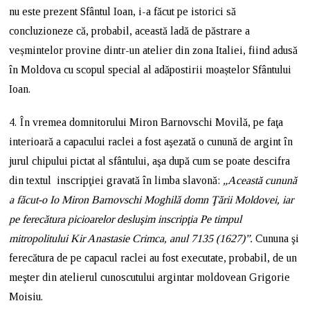
nu este prezent Sfântul Ioan, i-a făcut pe istorici să
concluzioneze că, probabil, această ladă de păstrare a
veșmintelor provine dintr-un atelier din zona Italiei, fiind adusă
în Moldova cu scopul special al adăpostirii moaștelor Sfântului
Ioan.
4. În vremea domnitorului Miron Barnovschi Movilă, pe faţa
interioară a capacului raclei a fost aşezată o cunună de argint în
jurul chipului pictat al sfântului, aşa după cum se poate descifra
din textul inscripţiei gravată în limba slavonă:
„Această cunună
a făcut-o Io Miron Barnovschi Moghilă domn Ţării Moldovei, iar
pe ferecătura picioarelor desluşim inscripţia Pe timpul
mitropolitului Kir Anastasie Crimca, anul 7135 (1627)”.
Cununa şi
ferecătura de pe capacul raclei au fost executate, probabil, de un
meşter din atelierul cunoscutului argintar moldovean Grigorie
Moisiu.