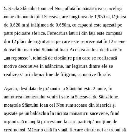
5. Racla Sfântului Ioan cel Nou, aflată în mănăstirea cu același
nume din municipiul Suceava, are lungimea de 1,930 m, lăţimea
de 0,620 m și înălţimea de 0,650m, cu capac și este aşezată pe
patru picioare sferice. Ferecătura laturii din față este compusă
din 12 plăci de argint aurit pe care este reprezentat în 12 scene
deosebite martiriul Sfântului Ioan. Acestea au fost dealizate în
„au repousse”, tehnică de ciocănire prin care se realizează
motive decorative în adâncime, iar legătura dintre ele se
realizează prin benzi fine de filigran, cu motive florale.
Așadar, deși data de prăznuire a Sfântului este 2 iunie, în
amintirea momentului venirii sale la Suceava, de Sânzâiene,
moaștele Sfântului Ioan cel Nou sunt scoase din biserică şi
aşezate pe un baldachin în incinta mănăstirii sucevene, fiind
organizată o amplă procesiune la care participă mulțime de
credincioși. Măcar o dată în viață, fiecare dintre noi ar trebui să