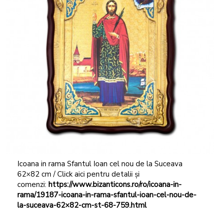
Icoana in rama Sfantul Ioan cel nou de la Suceava
62×82 cm / Click aici pentru detalii și
comenzi:
https://www.bizanticons.ro/ro/icoana-in-
rama/19187-icoana-in-rama-sfantul-ioan-cel-nou-de-
la-suceava-62×82-cm-st-68-759.html