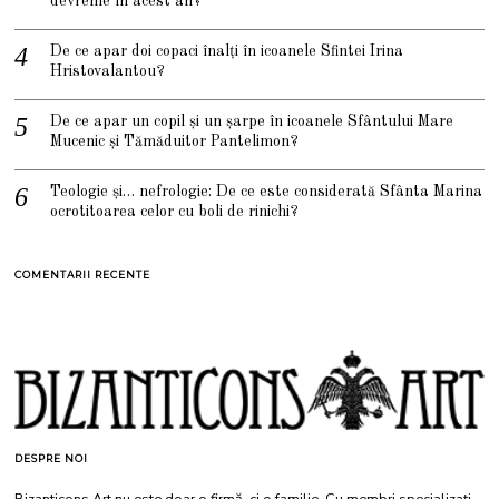
devreme în acest an?
De ce apar doi copaci înalți în icoanele Sfintei Irina
Hristovalantou?
De ce apar un copil și un șarpe în icoanele Sfântului Mare
Mucenic și Tămăduitor Pantelimon?
Teologie și… nefrologie: De ce este considerată Sfânta Marina
ocrotitoarea celor cu boli de rinichi?
COMENTARII RECENTE
DESPRE NOI
Bizanticons Art nu este doar o firmă, ci o familie. Cu membri specializați