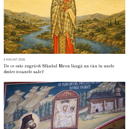
5 AUGUST 2026
5
A
De ce este zugrăvit Sfântul Miron lângă un râu în unele
U
G
dintre icoanele sale?
U
S
T
2
0
2
6