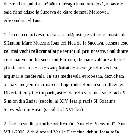
decursul timpului a străbătut întreaga lume ortodoxă, moaștele
sale fiind aduse la Suceava de către domnul Moldovei,
Alexandru cel Bun.
1. În ceea ce privește racla care adăpostește sfintele moaște ale
Sfântului Mare Mucenic Ioan cel Nou de la Suceava, aceasta este
cel mai vechi relicvar
aflat pe teritoriul țării noastre, unul dintre
cele mai vechi din sud-estul Europei, de mare valoare artistică
și unic între toate câte s-au păstrat de acest gen din vechea
argintărie medievală. În arta medievală europeană, dezvoltată
pe baza moștenirii artistice a Imperiului Roman și a influenței
Bisericii creștine timpurii, astfel de relicvare mai sunt: racla Sf.
Simion din Zadar (secolul al XIV-lea) și racla Sf. Sossima
Sooweski din Rusia (secolul al XVI-lea).
2. Într-un studiu științific publicat în „Analele Bucovinei”, Anul
VII 1/2000, Arhidiaconul Vasile Demciuc, dublu licențiat în