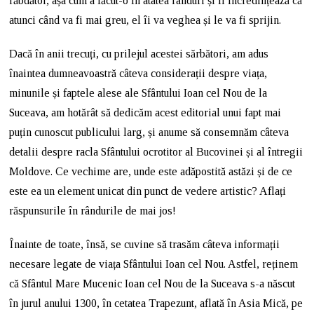
răbdător, așa cum a făcut-o în atâtea rânduri și îi încredințează că
atunci când va fi mai greu, el îi va veghea și le va fi sprijin.
Dacă în anii trecuți, cu prilejul acestei sărbători, am adus
înaintea dumneavoastră câteva considerații despre viața,
minunile și faptele alese ale Sfântului Ioan cel Nou de la
Suceava, am hotărât să dedicăm acest editorial unui fapt mai
puțin cunoscut publicului larg, și anume să consemnăm câteva
detalii despre racla Sfântului ocrotitor al Bucovinei și al întregii
Moldove. Ce vechime are, unde este adăpostită astăzi și de ce
este ea un element unicat din punct de vedere artistic? Aflați
răspunsurile în rândurile de mai jos!
Înainte de toate, însă, se cuvine să trasăm câteva informații
necesare legate de viața Sfântului Ioan cel Nou. Astfel, reținem
că Sfântul Mare Mucenic Ioan cel Nou de la Suceava s-a născut
în jurul anului 1300, în cetatea Trapezunt, aflată în Asia Mică, pe