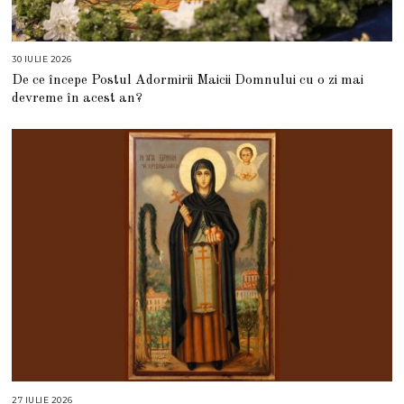
30 IULIE 2026
3
0
De ce începe Postul Adormirii Maicii Domnului cu o zi mai
I
U
devreme în acest an?
L
I
E
2
0
2
6
27 IULIE 2026
2