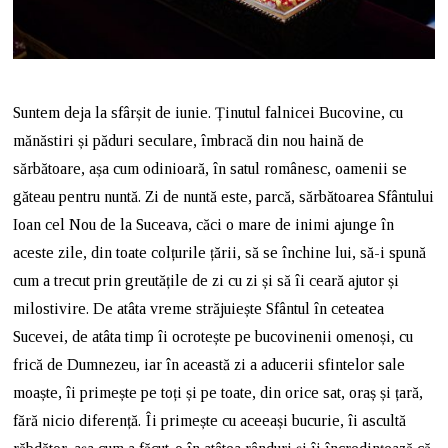
Suntem deja la sfârșit de iunie. Ținutul falnicei Bucovine, cu
mănăstiri și păduri seculare, îmbracă din nou haină de
sărbătoare, așa cum odinioară, în satul românesc, oamenii se
găteau pentru nuntă. Zi de nuntă este, parcă, sărbătoarea Sfântului
Ioan cel Nou de la Suceava, căci o mare de inimi ajunge în
aceste zile, din toate colțurile țării, să se închine lui, să-i spună
cum a trecut prin greutățile de zi cu zi și să îi ceară ajutor și
milostivire. De atâta vreme străjuiește Sfântul în ceteatea
Sucevei, de atâta timp îi ocrotește pe bucovinenii omenoși, cu
frică de Dumnezeu, iar în această zi a aducerii sfintelor sale
moaște, îi primește pe toți și pe toate, din orice sat, oraș și țară,
fără nicio diferență. Îi primește cu aceeași bucurie, îi ascultă