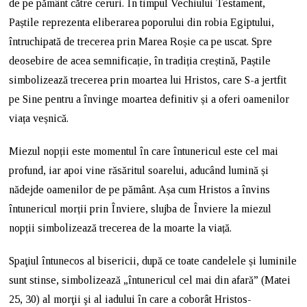
de pe pământ către ceruri. În timpul Vechiului Testament,
Paștile reprezenta eliberarea poporului din robia Egiptului,
întruchipată de trecerea prin Marea Roșie ca pe uscat. Spre
deosebire de acea semnificație, în tradiția creștină, Paștile
simbolizează trecerea prin moartea lui Hristos, care S-a jertfit
pe Sine pentru a învinge moartea definitiv și a oferi oamenilor
viața veșnică.
Miezul nopții este momentul în care întunericul este cel mai
profund, iar apoi vine răsăritul soarelui, aducând lumină și
nădejde oamenilor de pe pământ. Așa cum Hristos a învins
întunericul morții prin Înviere, slujba de Înviere la miezul
nopții simbolizează trecerea de la moarte la viață.
Spaţiul întunecos al bisericii, după ce toate candelele și luminile
sunt stinse, simbolizează „întunericul cel mai din afară” (Matei
25, 30) al morţii şi al iadului în care a coborât Hristos-