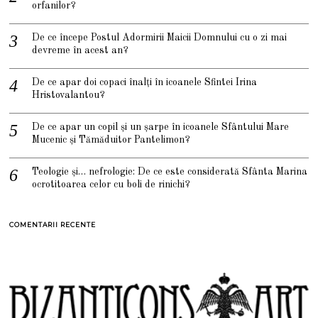
orfanilor?
De ce începe Postul Adormirii Maicii Domnului cu o zi mai
devreme în acest an?
De ce apar doi copaci înalți în icoanele Sfintei Irina
Hristovalantou?
De ce apar un copil și un șarpe în icoanele Sfântului Mare
Mucenic și Tămăduitor Pantelimon?
Teologie și… nefrologie: De ce este considerată Sfânta Marina
ocrotitoarea celor cu boli de rinichi?
COMENTARII RECENTE