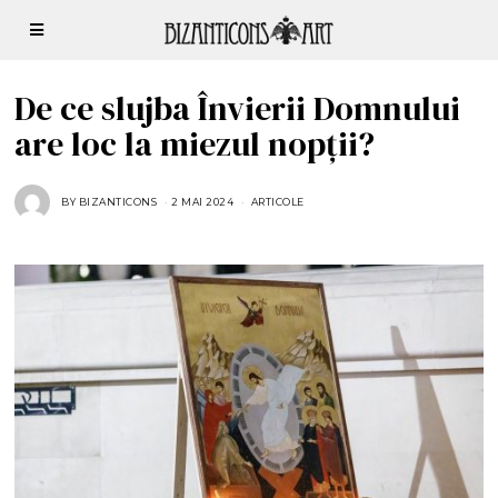
De ce slujba Învierii Domnului
are loc la miezul nopții?
BY
BIZANTICONS
2 MAI 2024
2
ARTICOLE
M
A
I
2
0
2
4