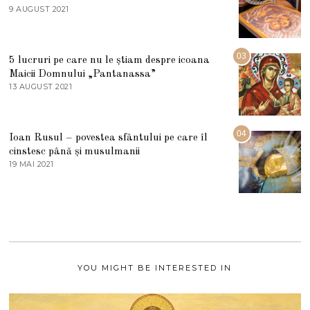
E
9 AUGUST 2021
2
2
7
0
M
2
A
5
R
03
5 lucruri pe care nu le știam despre icoana
T
I
Maicii Domnului „Pantanassa”
E
13 AUGUST 2021
1
2
3
0
A
2
U
2
G
04
Ioan Rusul – povestea sfântului pe care îl
U
S
cinstesc până și musulmanii
T
19 MAI 2021
1
2
9
0
M
2
A
1
I
2
0
2
1
YOU MIGHT BE INTERESTED IN