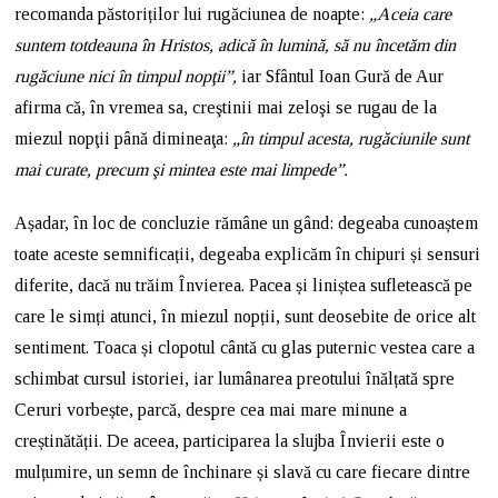
recomanda păstoriților lui rugăciunea de noapte:
„Aceia care
suntem totdeauna în Hristos, adică în lumină, să nu încetăm din
rugăciune nici în timpul nopţii”,
iar Sfântul Ioan Gură de Aur
afirma că, în vremea sa, creştinii mai zeloşi se rugau de la
miezul nopţii până dimineaţa:
„în timpul acesta, rugăciunile sunt
mai curate, precum şi mintea este mai limpede”.
Așadar, în loc de concluzie rămâne un gând: degeaba cunoaștem
toate aceste semnificații, degeaba explicăm în chipuri și sensuri
diferite, dacă nu trăim Învierea. Pacea și liniștea sufletească pe
care le simți atunci, în miezul nopții, sunt deosebite de orice alt
sentiment. Toaca și clopotul cântă cu glas puternic vestea care a
schimbat cursul istoriei, iar lumânarea preotului înălțată spre
Ceruri vorbește, parcă, despre cea mai mare minune a
creștinătății. De aceea, participarea la slujba Învierii este o
mulțumire, un semn de închinare și slavă cu care fiecare dintre