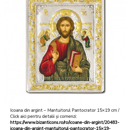
Icoana din argint – Mantuitorul Pantocrator 15×19 cm /
Click aici pentru detalii și comenzi:
https://www.bizanticons.ro/ro/icoane-din-argint/20483-
icoana-din-argint-mantuitorul-pantocrator-15×19-