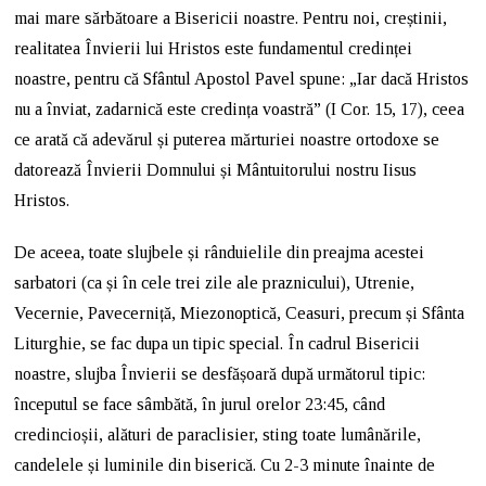
mai mare sărbătoare a Bisericii noastre. Pentru noi, creștinii,
realitatea Învierii lui Hristos este fundamentul credinței
noastre, pentru că Sfântul Apostol Pavel spune: „Iar dacă Hristos
nu a înviat, zadarnică este credința voastră” (I Cor. 15, 17), ceea
ce arată că adevărul și puterea mărturiei noastre ortodoxe se
datorează Învierii Domnului și Mântuitorului nostru Iisus
Hristos.
De aceea, toate slujbele și rânduielile din preajma acestei
sarbatori (ca și în cele trei zile ale praznicului), Utrenie,
Vecernie, Pavecerniță, Miezonoptică, Ceasuri, precum și Sfânta
Liturghie, se fac dupa un tipic special. În cadrul Bisericii
noastre, slujba Învierii se desfășoară după următorul tipic:
începutul se face sâmbătă, în jurul orelor 23:45, când
credincioșii, alături de paraclisier, sting toate lumânările,
candelele și luminile din biserică. Cu 2-3 minute înainte de