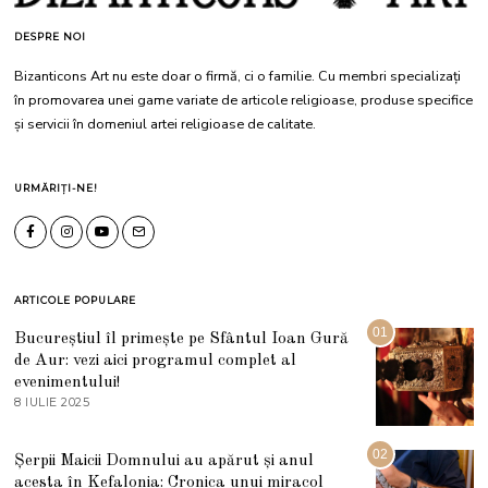
DESPRE NOI
Bizanticons Art nu este doar o firmă, ci o familie. Cu membri specializați
în promovarea unei game variate de articole religioase, produse specifice
și servicii în domeniul artei religioase de calitate.
URMĂRIȚI-NE!
ARTICOLE POPULARE
01
Bucureștiul îl primește pe Sfântul Ioan Gură
de Aur: vezi aici programul complet al
evenimentului!
8 IULIE 2025
1
0
I
U
02
Șerpii Maicii Domnului au apărut și anul
L
acesta în Kefalonia: Cronica unui miracol
I