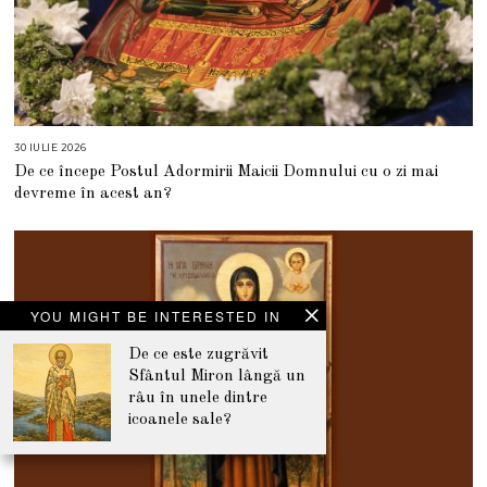
30 IULIE 2026
3
0
De ce începe Postul Adormirii Maicii Domnului cu o zi mai
I
U
devreme în acest an?
L
I
E
2
0
2
6
YOU MIGHT BE INTERESTED IN
De ce este zugrăvit
Sfântul Miron lângă un
râu în unele dintre
icoanele sale?