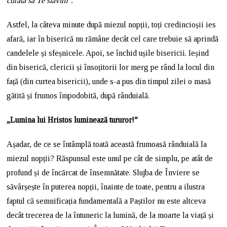
curată să Te slăvim”.
Astfel, la câteva minute după miezul nopții, toți credincioșii ies
afară, iar în biserică nu rămâne decât cel care trebuie să aprindă
candelele și sfeșnicele. Apoi, se închid ușile bisericii. Ieșind
din biserică, clericii și însoțitorii lor merg pe rând la locul din
față (din curtea bisericii), unde s-a pus din timpul zilei o masă
gătită și frumos împodobită, după rânduială.
„Lumina lui Hristos luminează tururor!”
Așadar, de ce se întâmplă toată această frumoasă rânduială la
miezul nopții? Răspunsul este unul pe cât de simplu, pe atât de
profund și de încărcat de însemnătate. Slujba de Înviere se
săvârșește în puterea nopții, înainte de toate, pentru a ilustra
faptul că semnificația fundamentală a Paștilor nu este altceva
decât trecerea de la întuneric la lumină, de la moarte la viață și