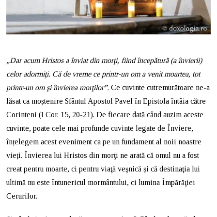
„Dar acum Hristos a înviat din morţi, fiind începătură (a învierii)
celor adormiţi. Că de vreme ce printr-un om a venit moartea, tot
printr-un om şi învierea morţilor”.
Ce cuvinte cutremurătoare ne-a
lăsat ca moștenire Sfântul Apostol Pavel în Epistola întâia către
Corinteni (I Cor. 15, 20-21). De fiecare dată când auzim aceste
cuvinte, poate cele mai profunde cuvinte legate de Înviere,
înțelegem acest eveniment ca pe un fundament al noii noastre
vieți. Învierea lui Hristos din morţi ne arată că omul nu a fost
creat pentru moarte, ci pentru viaţă veşnică și că destinaţia lui
ultimă nu este întunericul mormântului, ci lumina Împărăţiei
Cerurilor.