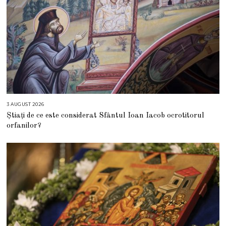
3 AUGUST 2026
3
A
Știați de ce este considerat Sfântul Ioan Iacob ocrotitorul
U
G
orfanilor?
U
S
T
2
0
2
6