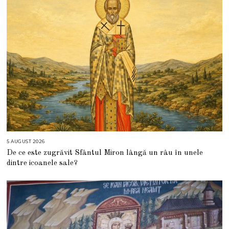
5 AUGUST 2026
5
A
De ce este zugrăvit Sfântul Miron lângă un râu în unele
U
G
dintre icoanele sale?
U
S
T
2
0
2
6