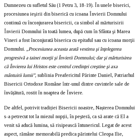
Dumnezeu cu sufletul Său (1 Petru 3, 18-19). În unele biserici,
procesiunea ieşirii din biserică cu icoana Învierii Domnului
continuă cu înconjurarea bisericii, ca simbol al mărturisirii
Învierii Domnului în toată lumea, după cum în Sfânta şi Marea
Vineri a fost înconjurată biserica cu epitaful sau cu icoana morţii
Domnului.
„Procesiunea aceasta arată vestirea şi înţelegerea
progresivă a tainei morţii şi Învierii Domnului; dar şi mărturisirea
că Învierea lui Hristos este centrul credinţei creştine şi axa
mântuirii lumii”,
sublinia Preafericitul Părinte Daniel, Patriarhul
Bisericii Ortodoxe Române într-unul dintre cuvintele sale de
învățătură, rostit în noaptea de Înviere.
De altfel, potrivit tradiției Bisericii noastre, Nașterea Domnului
s-a petrecut tot la miezul nopții, în peşteră, ca să arate că El a
venit să aducă lumina, să risipească întunericul. Legat de acest
aspect, rămâne memorabilă predica părintelui Cleopa Ilie,