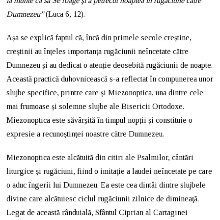
la munte ca să Se roage şi a petrecut noaptea în rugăciune către
Dumnezeu”
(Luca 6, 12).
Așa se explică faptul că, încă din primele secole creștine,
creștinii au înțeles importanța rugăciunii neîncetate către
Dumnezeu și au dedicat o atenție deosebită rugăciunii de noapte.
Această practică duhovnicească s-a reflectat în compunerea unor
slujbe specifice, printre care și Miezonoptica, una dintre cele
mai frumoase și solemne slujbe ale Bisericii Ortodoxe.
Miezonoptica este săvârșită în timpul nopții și constituie o
expresie a recunoștinței noastre către Dumnezeu.
Miezonoptica este alcătuită din citiri ale Psalmilor, cântări
liturgice și rugăciuni, fiind o imitaţie a laudei neîncetate pe care
o aduc îngerii lui Dumnezeu. Ea este cea dintâi dintre slujbele
divine care alcătuiesc ciclul rugăciunii zilnice de dimineaţă.
Legat de această rânduială, Sfântul Ciprian al Cartaginei