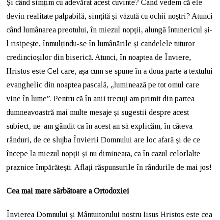
Și când simțim cu adevărat acest cuvinte? Când vedem că ele
devin realitate palpabilă, simțită și văzută cu ochii noștri? Atunci
când lumânarea preotului, în miezul nopții, alungă întunericul și-
l risipește, înmulțindu-se în lumânările și candelele tuturor
credincioșilor din biserică. Atunci, în noaptea de Înviere,
Hristos este Cel care, așa cum se spune în a doua parte a textului
evanghelic din noaptea pascală, „luminează pe tot omul care
vine în lume”. Pentru că în anii trecuți am primit din partea
dumneavoastră mai multe mesaje și sugestii despre acest
subiect, ne-am gândit ca în acest an să explicăm, în câteva
rânduri, de ce slujba Învierii Domnului are loc afară și de ce
începe la miezul nopții și nu dimineața, ca în cazul celorlalte
praznice împărătești. Aflați răspunsurile în rândurile de mai jos!
Cea mai mare sărbătoare a Ortodoxiei
Învierea Domnului și Mântuitorului nostru Iisus Hristos este cea