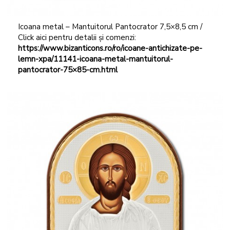
Icoana metal – Mantuitorul Pantocrator 7,5×8,5 cm /
Click aici pentru detalii și comenzi:
https://www.bizanticons.ro/ro/icoane-antichizate-pe-
lemn-xpa/11141-icoana-metal-mantuitorul-
pantocrator-75×85-cm.html