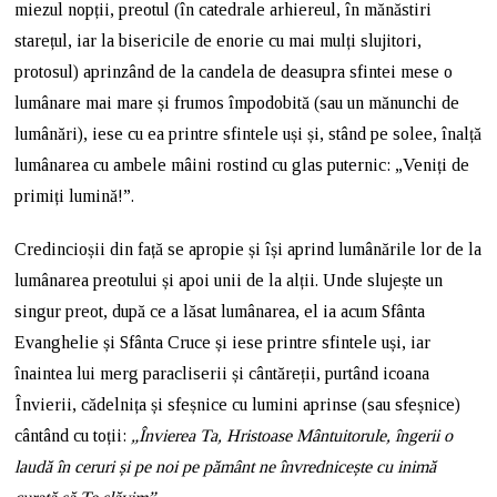
miezul nopții, preotul (în catedrale arhiereul, în mănăstiri
starețul, iar la bisericile de enorie cu mai mulți slujitori,
protosul) aprinzând de la candela de deasupra sfintei mese o
lumânare mai mare și frumos împodobită (sau un mănunchi de
lumânări), iese cu ea printre sfintele uși și, stând pe solee, înalță
lumânarea cu ambele mâini rostind cu glas puternic: „Veniți de
primiți lumină!”.
Credincioșii din față se apropie și își aprind lumânările lor de la
lumânarea preotului și apoi unii de la alții. Unde slujește un
singur preot, după ce a lăsat lumânarea, el ia acum Sfânta
Evanghelie și Sfânta Cruce și iese printre sfintele uși, iar
înaintea lui merg paracliserii și cântăreții, purtând icoana
Învierii, cădelnița și sfeșnice cu lumini aprinse (sau sfeșnice)
cântând cu toții:
„Învierea Ta, Hristoase Mântuitorule, îngerii o
laudă în ceruri și pe noi pe pământ ne învrednicește cu inimă