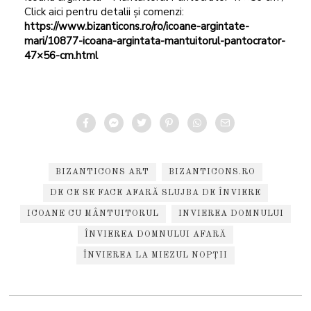
Click aici pentru detalii și comenzi:
https://www.bizanticons.ro/ro/icoane-argintate-
mari/10877-icoana-argintata-mantuitorul-pantocrator-
47×56-cm.html
BIZANTICONS ART
BIZANTICONS.RO
DE CE SE FACE AFARĂ SLUJBA DE ÎNVIERE
ICOANE CU MÂNTUITORUL
INVIEREA DOMNULUI
ÎNVIEREA DOMNULUI AFARĂ
ÎNVIEREA LA MIEZUL NOPȚII