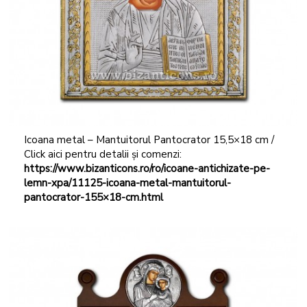
Icoana metal – Mantuitorul Pantocrator 15,5×18 cm /
Click aici pentru detalii și comenzi:
https://www.bizanticons.ro/ro/icoane-antichizate-pe-
lemn-xpa/11125-icoana-metal-mantuitorul-
pantocrator-155×18-cm.html