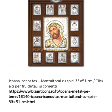
Icoana iconostas – Mantuitorul cu spini 33×51 cm / Click
aici pentru detalii și comenzi:
https://www.bizanticons.ro/ro/icoana-metal-pe-
lemn/16140-icoana-iconostas-mantuitorul-cu-spini-
33×51-cm.html