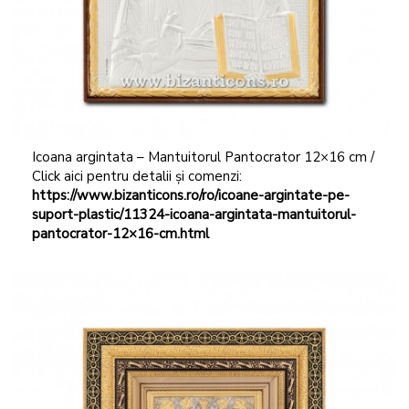
Icoana argintata – Mantuitorul Pantocrator 12×16 cm /
Click aici pentru detalii și comenzi:
https://www.bizanticons.ro/ro/icoane-argintate-pe-
suport-plastic/11324-icoana-argintata-mantuitorul-
pantocrator-12×16-cm.html