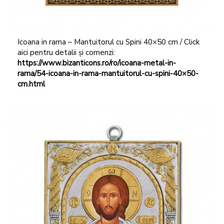
Icoana in rama – Mantuitorul cu Spini 40×50 cm / Click
aici pentru detalii și comenzi:
https://www.bizanticons.ro/ro/icoana-metal-in-
rama/54-icoana-in-rama-mantuitorul-cu-spini-40×50-
cm.html