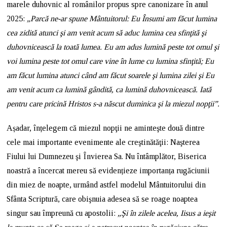
marele duhovnic al românilor propus spre canonizare în anul
2025:
„Parcă ne-ar spune Mântuitorul: Eu Însumi am făcut lumina
cea zidită atunci şi am venit acum să aduc lumina cea sfinţită şi
duhovnicească la toată lumea. Eu am adus lumină peste tot omul şi
voi lumina peste tot omul care vine în lume cu lumina sfinţită; Eu
am făcut lumina atunci când am făcut soarele şi lumina zilei şi Eu
am venit acum ca lumină gândită, ca lumină duhovnicească. Iată
pentru care pricină Hristos s-a născut duminica şi la miezul nopţii”.
Așadar, înțelegem că miezul nopţii ne aminteşte două dintre
cele mai importante evenimente ale creştinătăţii: Naşterea
Fiului lui Dumnezeu şi Învierea Sa. Nu întâmplător, Biserica
noastră a încercat mereu să evidențieze importanța rugăciunii
din miez de noapte, urmând astfel modelul Mântuitorului din
Sfânta Scriptură, care obişnuia adesea să se roage noaptea
singur sau împreună cu apostolii:
„Şi în zilele acelea, Iisus a ieşit