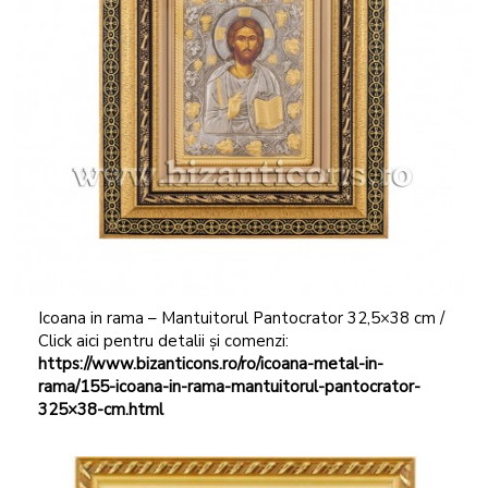
Icoana in rama – Mantuitorul Pantocrator 32,5×38 cm /
Click aici pentru detalii și comenzi:
https://www.bizanticons.ro/ro/icoana-metal-in-
rama/155-icoana-in-rama-mantuitorul-pantocrator-
325×38-cm.html