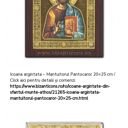
Icoana argintata – Mantuitorul Pantocaror 20×25 cm /
Click aici pentru detalii și comenzi:
https://www.bizanticons.ro/ro/icoane-argintate-din-
sfantul-munte-athos/21265-icoana-argintata-
mantuitorul-pantocaror-20×25-cm.html