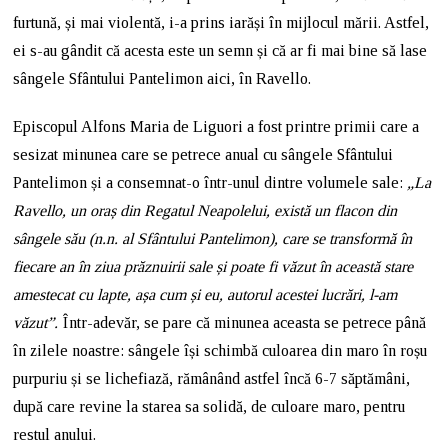
furtună, și mai violentă, i-a prins iarăși în mijlocul mării. Astfel,
ei s-au gândit că acesta este un semn și că ar fi mai bine să lase
sângele Sfântului Pantelimon aici, în Ravello.
Episcopul Alfons Maria de Liguori a fost printre primii care a
sesizat minunea care se petrece anual cu sângele Sfântului
Pantelimon și a consemnat-o într-unul dintre volumele sale:
„La
Ravello, un oraș din Regatul Neapolelui, există un flacon din
sângele său (n.n. al Sfântului Pantelimon), care se transformă în
fiecare an în ziua prăznuirii sale și poate fi văzut în această stare
amestecat cu lapte, așa cum și eu, autorul acestei lucrări, l-am
văzut”.
Într-adevăr, se pare că minunea aceasta se petrece până
în zilele noastre: sângele își schimbă culoarea din maro în roșu
purpuriu și se lichefiază, rămânând astfel încă 6-7 săptămâni,
după care revine la starea sa solidă, de culoare maro, pentru
restul anului.