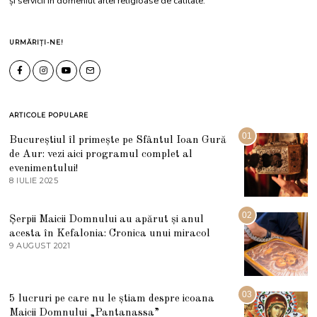
și servicii în domeniul artei religioase de calitate.
URMĂRIȚI-NE!
ARTICOLE POPULARE
01
Bucureștiul îl primește pe Sfântul Ioan Gură
de Aur: vezi aici programul complet al
evenimentului!
8 IULIE 2025
1
0
I
U
02
Șerpii Maicii Domnului au apărut și anul
L
acesta în Kefalonia: Cronica unui miracol
I
E
9 AUGUST 2021
2
2
7
0
M
2
A
5
R
03
5 lucruri pe care nu le știam despre icoana
T
I
Maicii Domnului „Pantanassa”