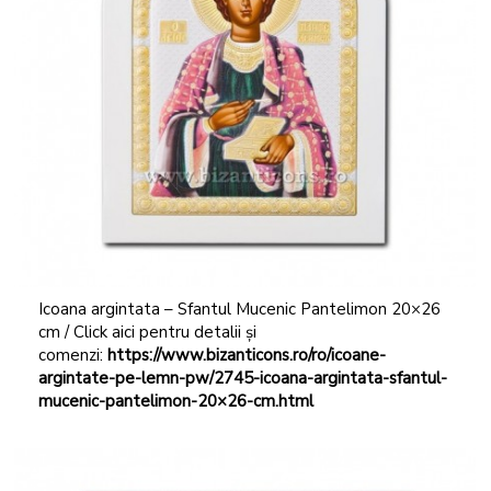
Icoana argintata – Sfantul Mucenic Pantelimon 20×26
cm / Click aici pentru detalii și
comenzi:
https://www.bizanticons.ro/ro/icoane-
argintate-pe-lemn-pw/2745-icoana-argintata-sfantul-
mucenic-pantelimon-20×26-cm.html