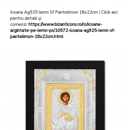
Icoana Ag925 lemn Sf Pantelimon 18x22cm / Click aici
pentru detalii și
comenzi:
https://www.bizanticons.ro/ro/icoane-
argintate-pe-lemn-ps/10972-icoana-ag925-lemn-sf-
pantelimon-18x22cm.html