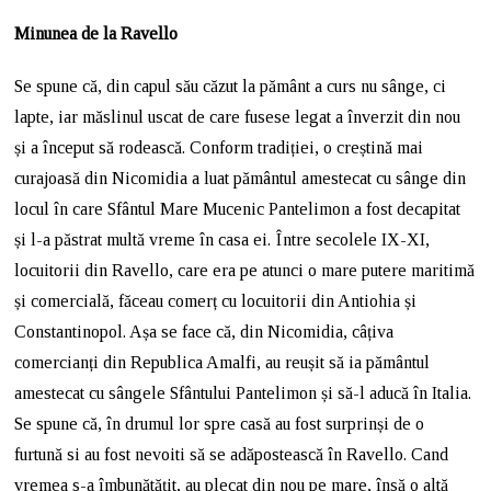
Minunea de la Ravello
Se spune că, din capul său căzut la pământ a curs nu sânge, ci
lapte, iar măslinul uscat de care fusese legat a înverzit din nou
și a început să rodească. Conform tradiției, o creștină mai
curajoasă din Nicomidia a luat pământul amestecat cu sânge din
locul în care Sfântul Mare Mucenic Pantelimon a fost decapitat
și l-a păstrat multă vreme în casa ei. Între secolele IX-XI,
locuitorii din Ravello, care era pe atunci o mare putere maritimă
și comercială, făceau comerț cu locuitorii din Antiohia și
Constantinopol. Așa se face că, din Nicomidia, câțiva
comercianți din Republica Amalfi, au reușit să ia pământul
amestecat cu sângele Sfântului Pantelimon și să-l aducă în Italia.
Se spune că, în drumul lor spre casă au fost surprinși de o
furtună si au fost nevoiti să se adăpostească în Ravello. Cand
vremea s-a îmbunătățit, au plecat din nou pe mare, însă o altă