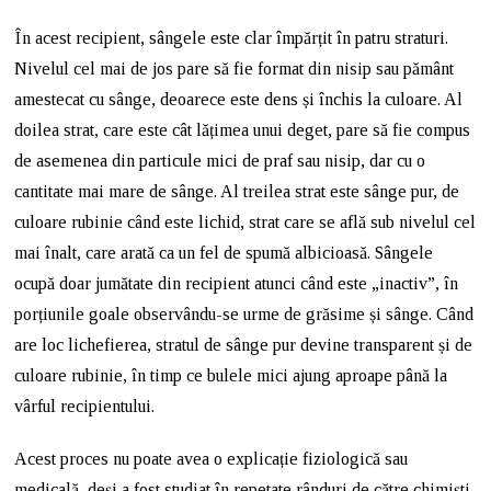
În acest recipient, sângele este clar împărțit în patru straturi.
Nivelul cel mai de jos pare să fie format din nisip sau pământ
amestecat cu sânge, deoarece este dens și închis la culoare. Al
doilea strat, care este cât lățimea unui deget, pare să fie compus
de asemenea din particule mici de praf sau nisip, dar cu o
cantitate mai mare de sânge. Al treilea strat este sânge pur, de
culoare rubinie când este lichid, strat care se află sub nivelul cel
mai înalt, care arată ca un fel de spumă albicioasă. Sângele
ocupă doar jumătate din recipient atunci când este „inactiv”, în
porțiunile goale observându-se urme de grăsime și sânge. Când
are loc lichefierea, stratul de sânge pur devine transparent și de
culoare rubinie, în timp ce bulele mici ajung aproape până la
vârful recipientului.
Acest proces nu poate avea o explicație fiziologică sau
medicală, deși a fost studiat în repetate rânduri de către chimiști,