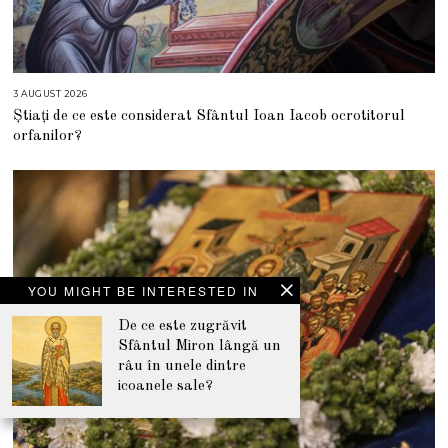
3 AUGUST 2026
3
A
Știați de ce este considerat Sfântul Ioan Iacob ocrotitorul
U
G
orfanilor?
U
S
T
2
0
2
6
YOU MIGHT BE INTERESTED IN
De ce este zugrăvit
Sfântul Miron lângă un
râu în unele dintre
icoanele sale?