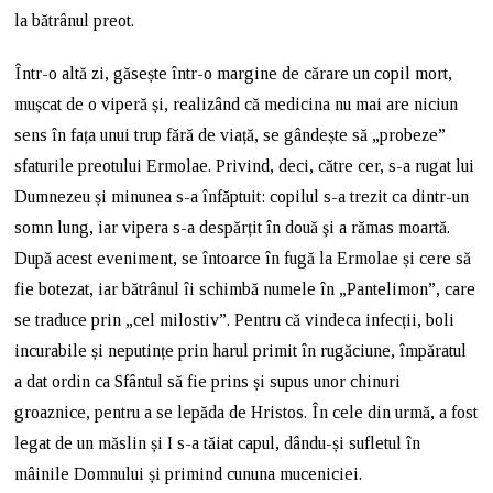
la bătrânul preot.
Într-o altă zi, găsește într-o margine de cărare un copil mort,
mușcat de o viperă și, realizând că medicina nu mai are niciun
sens în fața unui trup fără de viață, se gândește să „probeze”
sfaturile preotului Ermolae. Privind, deci, către cer, s-a rugat lui
Dumnezeu și minunea s-a înfăptuit: copilul s-a trezit ca dintr-un
somn lung, iar vipera s-a despărțit în două şi a rămas moartă.
După acest eveniment, se întoarce în fugă la Ermolae și cere să
fie botezat, iar bătrânul îi schimbă numele în „Pantelimon”, care
se traduce prin „cel milostiv”. Pentru că vindeca infecții, boli
incurabile și neputințe prin harul primit în rugăciune, împăratul
a dat ordin ca Sfântul să fie prins și supus unor chinuri
groaznice, pentru a se lepăda de Hristos. În cele din urmă, a fost
legat de un măslin și I s-a tăiat capul, dându-și sufletul în
mâinile Domnului și primind cununa muceniciei.