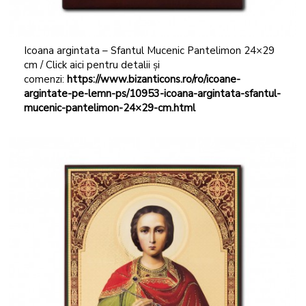
Icoana argintata – Sfantul Mucenic Pantelimon 24×29
cm / Click aici pentru detalii și
comenzi:
https://www.bizanticons.ro/ro/icoane-
argintate-pe-lemn-ps/10953-icoana-argintata-sfantul-
mucenic-pantelimon-24×29-cm.html