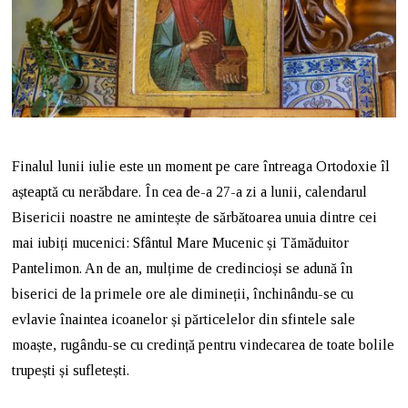
Finalul lunii iulie este un moment pe care întreaga Ortodoxie îl
așteaptă cu nerăbdare. În cea de-a 27-a zi a lunii, calendarul
Bisericii noastre ne amintește de sărbătoarea unuia dintre cei
mai iubiți mucenici: Sfântul Mare Mucenic și Tămăduitor
Pantelimon. An de an, mulțime de credincioși se adună în
biserici de la primele ore ale dimineții, închinându-se cu
evlavie înaintea icoanelor și părticelelor din sfintele sale
moaște, rugându-se cu credință pentru vindecarea de toate bolile
trupești și sufletești.