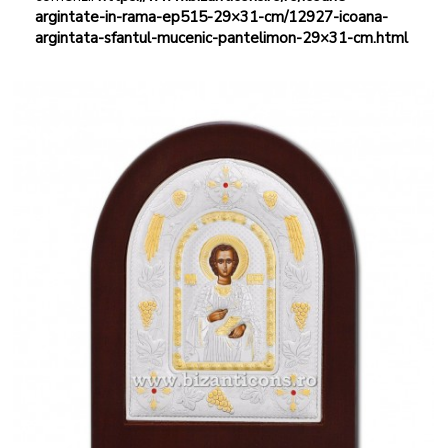
argintate-in-rama-ep515-29×31-cm/12927-icoana-
argintata-sfantul-mucenic-pantelimon-29×31-cm.html