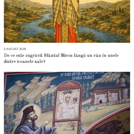
5 AUGUST 2026
5
A
De ce este zugrăvit Sfântul Miron lângă un râu în unele
U
G
dintre icoanele sale?
U
S
T
2
0
2
6