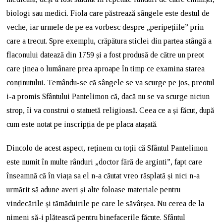
biologi sau medici. Fiola care păstrează sângele este destul de
veche, iar urmele de pe ea vorbesc despre „peripețiile” prin
care a trecut. Spre exemplu, crăpătura sticlei din partea stângă a
flaconului datează din 1759 și a fost produsă de către un preot
care ținea o lumânare prea aproape în timp ce examina starea
conținutului. Temându-se că sângele se va scurge pe jos, preotul
i-a promis Sfântului Pantelimon că, dacă nu se va scurge niciun
strop, îi va construi o statuetă religioasă. Ceea ce a și făcut, după
cum este notat pe inscripția de pe placa atașată.
Dincolo de acest aspect, reținem cu toții că Sfântul Pantelimon
este numit în multe rânduri „doctor fără de arginti”, fapt care
înseamnă că în viața sa el n-a căutat vreo răsplată și nici n-a
urmărit să adune averi și alte foloase materiale pentru
vindecările și tămăduirile pe care le săvârșea. Nu cerea de la
nimeni să-i plătească pentru binefacerile făcute. Sfântul