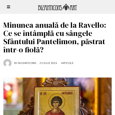
Minunea anuală de la Ravello:
Ce se întâmplă cu sângele
Sfântului Pantelimon, păstrat
într-o fiolă?
BY
BIZANTICONS
23 IULIE 2024
2
ARTICOLE
3
I
U
L
I
E
2
0
2
4