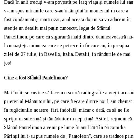
Dacă în anii trecuți v-am povestit pe larg viața și numele lui sau
v-am spus minunile care s-au întâmplat în momentul în care a
fost condamnat și martirizat, anul acesta dorim să vă aducem în
atenție un detaliu mai puțin cunoscut, legat de Sfântul
Pantelimon, pe care cu siguranță mulți dintre dumneavoastră nu-
l cunoașteți: minunea care se petrece în fiecare an, în preajma
zilei de 27 iulie, în Ravello, Italia. Detalii, în rândurile de mai
jos!
Cine a fost Sfântul Pantelimon?
Mai întâi, se cuvine să facem o scurtă radiografie a vieții acestui
prieten al Mântuitorului, pe care fiecare dintre noi l-am chemat
în rugăciunile noastre, fără îndoială, măcar o dată, ca să ne fie
sprijin în suferință și tămăduitor în neputință. Astfel, reținem că
Sfântul Pantelimon a venit pe lume în anul 284 în Nicomidia.
Părinții lui i-au pus numele de „Pantoleon”, care se traduce prin