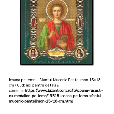
Icoana pe lemn – Sfantul Mucenic Pantelimon 15×18
cm / Click aici pentru detalii și
comenzi:
https://www.bizanticons.ro/ro/icoane-rusesti-
cu-medalion-pe-lemn/13518-icoana-pe-lemn-sfantul-
mucenic-pantelimon-15×18-cm.html