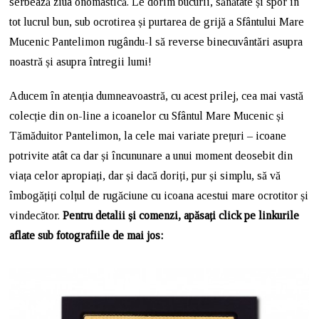
serbează ziua onomastică. Le dorim bucurii, sănătate și spor în
tot lucrul bun, sub ocrotirea și purtarea de grijă a Sfântului Mare
Mucenic Pantelimon rugându-l să reverse binecuvântări asupra
noastră și asupra întregii lumi!
Aducem în atenția dumneavoastră, cu acest prilej, cea mai vastă
colecție din on-line a icoanelor cu Sfântul Mare Mucenic și
Tămăduitor Pantelimon, la cele mai variate prețuri – icoane
potrivite atât ca dar și încununare a unui moment deosebit din
viața celor apropiați, dar și dacă doriți, pur și simplu, să vă
îmbogățiți colțul de rugăciune cu icoana acestui mare ocrotitor și
vindecător.
Pentru detalii și comenzi, apăsați click pe linkurile
aflate sub fotografiile de mai jos: