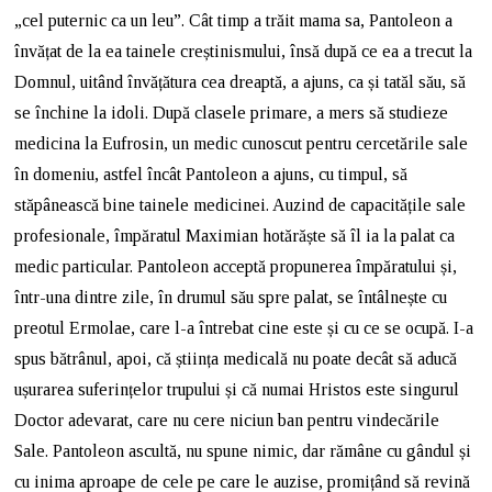
„cel puternic ca un leu”. Cât timp a trăit mama sa, Pantoleon a
învățat de la ea tainele creștinismului, însă după ce ea a trecut la
Domnul, uitând învățătura cea dreaptă, a ajuns, ca și tatăl său, să
se închine la idoli. După clasele primare, a mers să studieze
medicina la Eufrosin, un medic cunoscut pentru cercetările sale
în domeniu, astfel încât Pantoleon a ajuns, cu timpul, să
stăpânească bine tainele medicinei. Auzind de capacitățile sale
profesionale, împăratul Maximian hotărăște să îl ia la palat ca
medic particular. Pantoleon acceptă propunerea împăratului și,
într-una dintre zile, în drumul său spre palat, se întâlnește cu
preotul Ermolae, care l-a întrebat cine este și cu ce se ocupă. I-a
spus bătrânul, apoi, că știința medicală nu poate decât să aducă
ușurarea suferințelor trupului și că numai Hristos este singurul
Doctor adevarat, care nu cere niciun ban pentru vindecările
Sale. Pantoleon ascultă, nu spune nimic, dar rămâne cu gândul și
cu inima aproape de cele pe care le auzise, promițând să revină