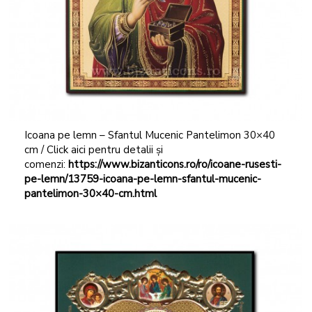
Icoana pe lemn – Sfantul Mucenic Pantelimon 30×40
cm / Click aici pentru detalii și
comenzi:
https://www.bizanticons.ro/ro/icoane-rusesti-
pe-lemn/13759-icoana-pe-lemn-sfantul-mucenic-
pantelimon-30×40-cm.html