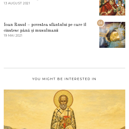
E
13 AUGUST 2021
1
2
3
0
A
2
U
2
G
04
Ioan Rusul – povestea sfântului pe care îl
U
S
cinstesc până și musulmanii
T
19 MAI 2021
1
2
9
0
M
2
A
1
I
2
0
2
1
YOU MIGHT BE INTERESTED IN