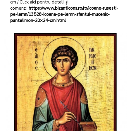
cm / Click aici pentru detalii și
comenzi:
https://www.bizanticons.ro/ro/icoane-rusesti-
pe-lemn/13528-icoana-pe-lemn-sfantul-mucenic-
pantelimon-20×24-cm.html