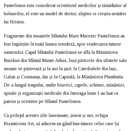
Pantelimon este considerat ocrotitorul medicilor și tămăduitor al
bolnavilor, el este un model de doctor, slujitor si creștin următor
lui Hristos.
Fragmente din moaștele Sfântului Mare Mucenic Pantelimon au
fost împărțite în toată lumea ortodoxă, spre vindecarea tuturor
oamenilor. Capul Sfântului Pantelimon se află la Mănăstirea
Rusikon din Sfântul Munte Athos, însă părticele din sfintele sale
moaște se păstrează și la noi în țară: la Catedralele din Iași,
Galați și Constanța, dar și în Capitală, la Mănăstirea Plumbuita.
De-a lungul timpului, multe biserici, capele, schituri, mănăstiri,
spitale și organizații medicale din întreaga lume l-au luat ca
patron și ocrotitor pe Sfântul Pantelimon.
Cu prilejul acestei zile însemnate, ținem și noi, echipa
Bizanticons Art, să aducem un gând bun tuturor celor care își