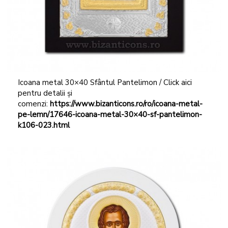
Icoana metal 30×40 Sfântul Pantelimon / Click aici
pentru detalii și
comenzi:
https://www.bizanticons.ro/ro/icoana-metal-
pe-lemn/17646-icoana-metal-30×40-sf-pantelimon-
k106-023.html