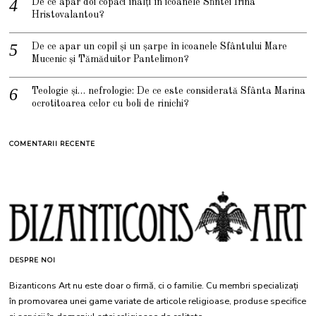
De ce apar doi copaci înalți în icoanele Sfintei Irina
Hristovalantou?
De ce apar un copil și un șarpe în icoanele Sfântului Mare
Mucenic și Tămăduitor Pantelimon?
Teologie și… nefrologie: De ce este considerată Sfânta Marina
ocrotitoarea celor cu boli de rinichi?
COMENTARII RECENTE
DESPRE NOI
Bizanticons Art nu este doar o firmă, ci o familie. Cu membri specializați
în promovarea unei game variate de articole religioase, produse specifice