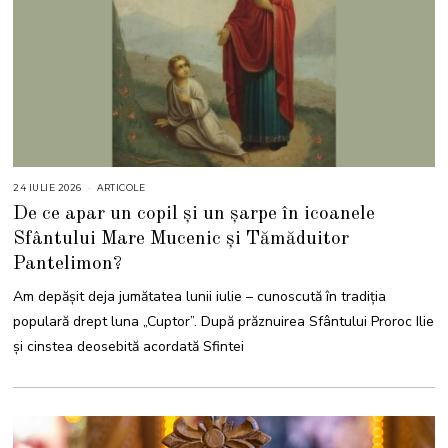
24 IULIE 2026
2
ARTICOLE
4
De ce apar un copil și un șarpe în icoanele
I
U
Sfântului Mare Mucenic și Tămăduitor
L
I
Pantelimon?
E
2
0
Am depășit deja jumătatea lunii iulie – cunoscută în tradiția
2
6
populară drept luna „Cuptor”. După prăznuirea Sfântului Proroc Ilie
și cinstea deosebită acordată Sfintei