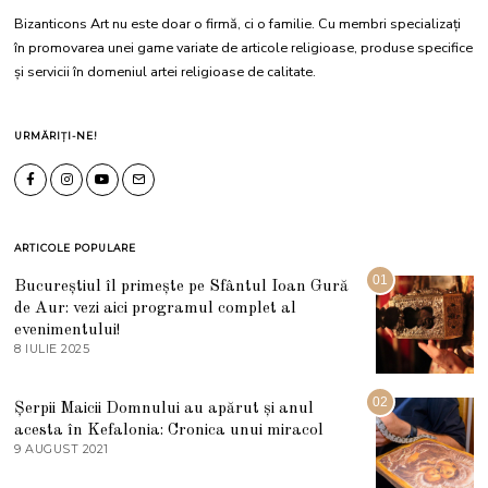
Bizanticons Art nu este doar o firmă, ci o familie. Cu membri specializați
în promovarea unei game variate de articole religioase, produse specifice
și servicii în domeniul artei religioase de calitate.
URMĂRIȚI-NE!
ARTICOLE POPULARE
01
Bucureștiul îl primește pe Sfântul Ioan Gură
de Aur: vezi aici programul complet al
evenimentului!
8 IULIE 2025
1
0
I
U
02
Șerpii Maicii Domnului au apărut și anul
L
acesta în Kefalonia: Cronica unui miracol
I
E
9 AUGUST 2021
2
2
7
0
M