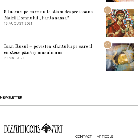
2
A
5
R
03
5 lucruri pe care nu le știam despre icoana
T
I
Maicii Domnului „Pantanassa”
E
13 AUGUST 2021
1
2
3
0
A
2
U
2
G
04
Ioan Rusul – povestea sfântului pe care îl
U
S
cinstesc până și musulmanii
T
19 MAI 2021
1
2
9
0
M
2
A
1
I
2
0
2
1
NEWSLETTER
CONTACT
ARTICOLE