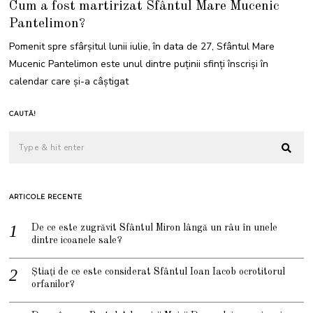
Cum a fost martirizat Sfântul Mare Mucenic
L
I
Pantelimon?
E
2
0
Pomenit spre sfârșitul lunii iulie, în data de 27, Sfântul Mare
2
1
Mucenic Pantelimon este unul dintre puținii sfinți înscriși în
calendar care şi-a câştigat
CAUTĂ!
ARTICOLE RECENTE
De ce este zugrăvit Sfântul Miron lângă un râu în unele
dintre icoanele sale?
Știați de ce este considerat Sfântul Ioan Iacob ocrotitorul
orfanilor?