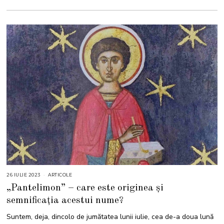
26 IULIE 2023
2
ARTICOLE
6
„Pantelimon” – care este originea și
I
U
semnificația acestui nume?
L
I
E
Suntem, deja, dincolo de jumătatea lunii iulie, cea de-a doua lună
2
0