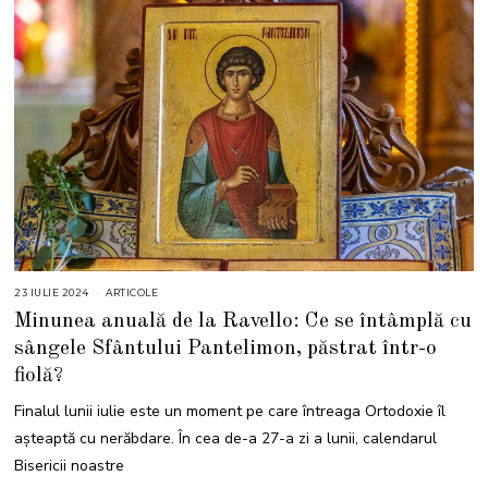
23 IULIE 2024
2
ARTICOLE
3
Minunea anuală de la Ravello: Ce se întâmplă cu
I
U
sângele Sfântului Pantelimon, păstrat într-o
L
I
fiolă?
E
2
0
Finalul lunii iulie este un moment pe care întreaga Ortodoxie îl
2
4
așteaptă cu nerăbdare. În cea de-a 27-a zi a lunii, calendarul
Bisericii noastre