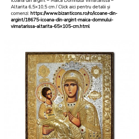
Icoana din argint – Maica Domnului Vimatarissa –
Altarita 6,5×10,5 cm / Click aici pentru detalii și
comenzi:
https://www.bizanticons.ro/ro/icoane-din-
argint/18675-icoana-din-argint-maica-domnului-
vimatarissa-altarita-65×105-cm.html