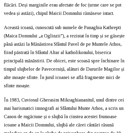
flăcări. Deși marginile erau afectate de foc (urme care se pot
vedea și astăzi), chipul Maicii Domnului rămăsese intact.
Această icoană, cunoscută sub numele de Panaghia Kathrepti
(Maica Domnului „a Oglinzii”), a rezistat în timp și se găsește
până astăzi la Mănăstirea Sfântul Pavel de pe Muntele Athos,
fiind păstrată în Sfântul Altar al katholikonului, biserica
principală mănăstirii. De obicei, este scoasă spre închinare în
timpul slujbelor de Pavecerniță, alături de Darurile Magilor și
alte moaște sfinte. În jurul icoanei se află fragmente mici de
sfinte moaște.
În 1983, Cuviosul Gherasim Mikraghiananitul, unul dintre cei
mai harismatici imnografi ai Sfântului Munte Athos, a scris un
Canon de rugăciune și o slujbă în cinstea acestei frumoase
icoane a Maicii Domnului, slujbă ale cărei cântări răsună