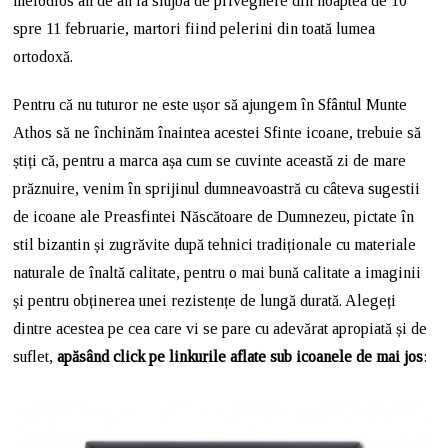
melodios an de an la slujba de priveghere din noaptea de 10
spre 11 februarie, martori fiind pelerini din toată lumea
ortodoxă.
Pentru că nu tuturor ne este ușor să ajungem în Sfântul Munte
Athos să ne închinăm înaintea acestei Sfinte icoane, trebuie să
știți că, pentru a marca așa cum se cuvinte această zi de mare
prăznuire, venim în sprijinul dumneavoastră cu câteva sugestii
de icoane ale Preasfintei Născătoare de Dumnezeu, pictate în
stil bizantin și zugrăvite după tehnici tradiționale cu materiale
naturale de înaltă calitate, pentru o mai bună calitate a imaginii
și pentru obținerea unei rezistențe de lungă durată. Alegeți
dintre acestea pe cea care vi se pare cu adevărat apropiată și de
suflet,
apăsând click pe linkurile aflate sub icoanele de mai jos
: