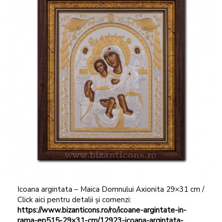
Icoana argintata – Maica Domnului Axionita 29×31 cm /
Click aici pentru detalii și comenzi:
https://www.bizanticons.ro/ro/icoane-argintate-in-
rama-ep515-29×31-cm/12923-icoana-argintata-