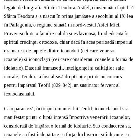
legate de biografia Sfintei Teodora. Astfel, consemnăm faptul că
Sfânta Teodora s-a născut în prima jumătate a secolului al IX-lea
în Paflagonia, o regiune situată în nord-vestul Asiei Mici.
Provenea dintr-o familie nobilă și evlavioasă, fiind educată în
spiritul credinței ortodoxe, chiar dacă în acea perioadă imperiul
era marcat de luptele dintre iconoduli (cei care venerau
icoanele) și iconoclaști (cei care considerau icoanele o formă de
idolatrie). Datorită frumuseții, inteligenței și calităților sale
morale, Teodora a fost aleasă drept soție printr-un concurs
pentru împăratul Teofil (829-842), un susținător fervent al
iconoclasmului.
Ca o paranteză, în timpul domniei lui Teofil, iconoclasmul s-a
manifestat printr-o luptă intensă împotriva venerării icoanelor,
considerată de împărat o formă de idolatrie. Sub conducerea sa,
icoanele au fost îndepărtate cu forța din biserici și înlocuite cu