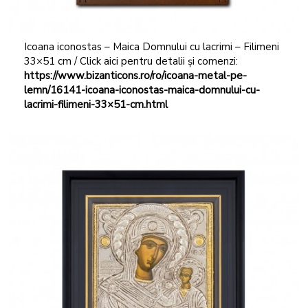
Icoana iconostas – Maica Domnului cu lacrimi – Filimeni
33×51 cm / Click aici pentru detalii și comenzi:
https://www.bizanticons.ro/ro/icoana-metal-pe-
lemn/16141-icoana-iconostas-maica-domnului-cu-
lacrimi-filimeni-33×51-cm.html