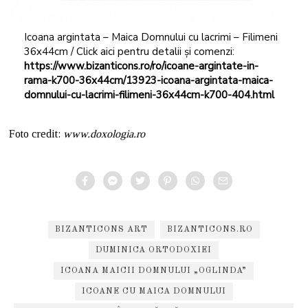
Icoana argintata – Maica Domnului cu lacrimi – Filimeni
36x44cm / Click aici pentru detalii și comenzi:
https://www.bizanticons.ro/ro/icoane-argintate-in-
rama-k700-36x44cm/13923-icoana-argintata-maica-
domnului-cu-lacrimi-filimeni-36x44cm-k700-404.html
Foto credit:
www.doxologia.ro
BIZANTICONS ART
BIZANTICONS.RO
DUMINICA ORTODOXIEI
ICOANA MAICII DOMNULUI „OGLINDA”
ICOANE CU MAICA DOMNULUI