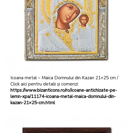
Icoana metal – Maica Domnului din Kazan 21×25 cm /
Click aici pentru detalii și comenzi:
https://www.bizanticons.ro/ro/icoane-antichizate-pe-
lemn-xpa/11174-icoana-metal-maica-domnului-din-
kazan-21×25-cm.html