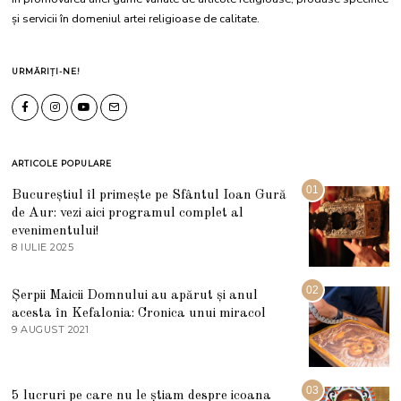
și servicii în domeniul artei religioase de calitate.
URMĂRIȚI-NE!
ARTICOLE POPULARE
01
Bucureștiul îl primește pe Sfântul Ioan Gură
de Aur: vezi aici programul complet al
evenimentului!
8 IULIE 2025
1
0
I
U
02
Șerpii Maicii Domnului au apărut și anul
L
acesta în Kefalonia: Cronica unui miracol
I
E
9 AUGUST 2021
2
2
7
0
M
2
A
5
R
03
5 lucruri pe care nu le știam despre icoana
T