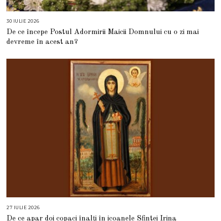
30 IULIE 2026
3
0
De ce începe Postul Adormirii Maicii Domnului cu o zi mai
I
U
devreme în acest an?
L
I
E
2
0
2
6
27 IULIE 2026
2
7
De ce apar doi copaci înalți în icoanele Sfintei Irina
I