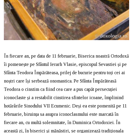
În fiecare an, pe data de 11 februarie, Biserica noastră Ortodoxă
îi pomenește pe Sfântul Ierarh Vlasie, episcopul Sevastiei și pe
Sfânta Teodora Împărăteasa, prilej de bucurie pentru toți cei ai
noștri care își serbează onomastica. Pe Sfânta Împărăteasă
Teodora o cinstim ca fiind cea care a pus capăt persecuției
iconoclaste și a restabilit cinstirea sfintelor icoane, împlinind
hotărârile Sinodului VII Ecumenic. Deși ea este pomenită pe 11
februarie, biruința sa asupra iconoclasmului este marcată în
fiecare an, cu multă solemnitate, în Duminica Ortodoxiei. În
această zi, în biserici și mănăstiri, se organizează tradiționala