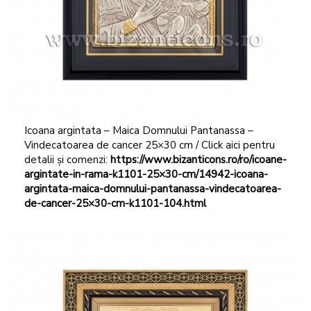
Icoana argintata – Maica Domnului Pantanassa –
Vindecatoarea de cancer 25×30 cm / Click aici pentru
detalii și comenzi:
https://www.bizanticons.ro/ro/icoane-
argintate-in-rama-k1101-25×30-cm/14942-icoana-
argintata-maica-domnului-pantanassa-vindecatoarea-
de-cancer-25×30-cm-k1101-104.html