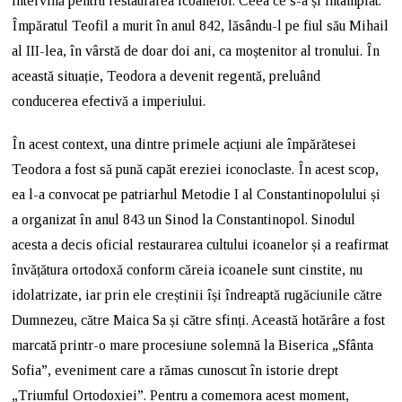
intervină pentru restaurarea icoanelor. Ceea ce s-a și întâmplat.
Împăratul Teofil a murit în anul 842, lăsându-l pe fiul său Mihail
al III-lea, în vârstă de doar doi ani, ca moștenitor al tronului. În
această situație, Teodora a devenit regentă, preluând
conducerea efectivă a imperiului.
În acest context, una dintre primele acțiuni ale împărătesei
Teodora a fost să pună capăt ereziei iconoclaste. În acest scop,
ea l-a convocat pe patriarhul Metodie I al Constantinopolului și
a organizat în anul 843 un Sinod la Constantinopol. Sinodul
acesta a decis oficial restaurarea cultului icoanelor și a reafirmat
învățătura ortodoxă conform căreia icoanele sunt cinstite, nu
idolatrizate, iar prin ele creștinii își îndreaptă rugăciunile către
Dumnezeu, către Maica Sa și către sfinți. Această hotărâre a fost
marcată printr-o mare procesiune solemnă la Biserica „Sfânta
Sofia”, eveniment care a rămas cunoscut în istorie drept
„Triumful Ortodoxiei”. Pentru a comemora acest moment,