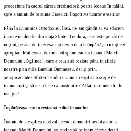
procesiune în cadrul căreia credincioșii poartă icoane în mâini,
spre a aminti de biruința Bisericii împotriva tuturor ereziilor.
Până în Duminica Ortodoxiei, însă, ne-am gândit să vă aducem
înainte un detaliu din viața Sfintei Teodora, care este pe cât de
neștiut, pe atât de interesant și demn de a fi împărtășit cu toți cei
apropiați. Mai exact, dorim a vă spune istoria icoanei Maicii
Domnului „Oglinda”, care a reușit să reziste până în zilele
noastre prin mila Bunului Dumnezeu, dar și prin…
perspicacitatea Sfintei Teodora. Cum a reușit să o scape de
iconoclaști și să ne-o lase ca moștenire? Aflați în rândurile de
mai jos!
Împărăteasa care a restaurat cultul icoanelor
Înainte de a explica motivul acestei denumiri neobișnuite a
icoanei Maicii Domnului, se cuvine să reținem câteva detalii