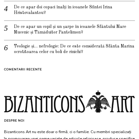
De ce apar doi copaci înalți în icoanele Sfintei Irina
Hristovalantou?
De ce apar un copil și un șarpe în icoanele Sfântului Mare
Mucenic și Tămăduitor Pantelimon?
Teologie și… nefrologie: De ce este considerată Sfânta Marina
ocrotitoarea celor cu boli de rinichi?
COMENTARII RECENTE
DESPRE NOI
Bizanticons Art nu este doar o firmă, ci o familie. Cu membri specializați
în promovarea unei game variate de articole religioase, produse specifice