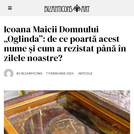
Icoana Maicii Domnului
„Oglinda”: de ce poartă acest
nume și cum a rezistat până în
zilele noastre?
BY
BIZANTICONS
7 FEBRUARIE 2025
7
ARTICOLE
F
E
B
R
U
A
R
I
E
2
0
2
5