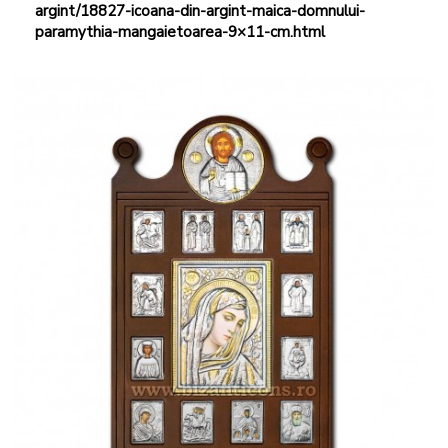
argint/18827-icoana-din-argint-maica-domnului-
paramythia-mangaietoarea-9×11-cm.html