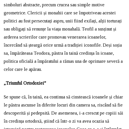
simboluri abstracte, precum crucea sau simple motive
geometrice. Clericii și monahii care se împotriveau acestei
politici au fost persecutați aspru, unii fiind exilați, alții torturați
sau obligați să renunțe la viața monahală. Teofil a susținut și
arderea scrierilor care promovau venerarea icoanelor,
încercând să șteargă orice urmă a tradiției iconofile. Deși soția
sa, împărăteasa Teodora, păstra în taină credința în icoane,
politica oficială a împăratului a rămas una de oprimare severă a
celor care le apărau.
„Triumful Ortodoxiei”
Se spune că, în taină, ea continua să cinstească icoanele și chiar
le păstra ascunse în diferite locuri din camera sa, riscând să fie
descoperită și pedepsită. De asemenea, i-a crescut pe copiii săi
în credința ortodoxă, știind că într-o zi va avea ocazia să