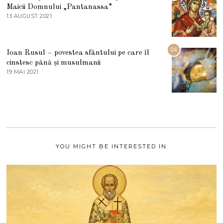
I
Maicii Domnului „Pantanassa”
E
13 AUGUST 2021
1
2
3
0
A
2
U
2
G
04
Ioan Rusul – povestea sfântului pe care îl
U
S
cinstesc până și musulmanii
T
19 MAI 2021
1
2
9
0
M
2
A
1
I
2
0
2
1
YOU MIGHT BE INTERESTED IN