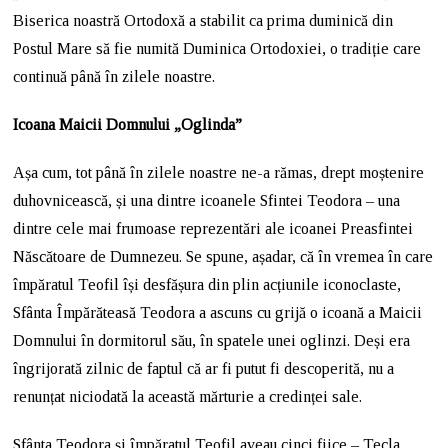
Biserica noastră Ortodoxă a stabilit ca prima duminică din
Postul Mare să fie numită Duminica Ortodoxiei, o tradiție care
continuă până în zilele noastre.
Icoana Maicii Domnului „Oglinda”
Așa cum, tot până în zilele noastre ne-a rămas, drept moștenire
duhovnicească, și una dintre icoanele Sfintei Teodora – una
dintre cele mai frumoase reprezentări ale icoanei Preasfintei
Născătoare de Dumnezeu. Se spune, așadar, că în vremea în care
împăratul Teofil își desfășura din plin acțiunile iconoclaste,
Sfânta Împărăteasă Teodora a ascuns cu grijă o icoană a Maicii
Domnului în dormitorul său, în spatele unei oglinzi. Deși era
îngrijorată zilnic de faptul că ar fi putut fi descoperită, nu a
renunțat niciodată la această mărturie a credinței sale.
Sfânta Teodora și împăratul Teofil aveau cinci fiice – Tecla,