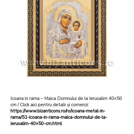
Icoana in rama – Maica Domnului de la Ierusalim 40×50
cm / Click aici pentru detalii și comenzi:
https://www.bizanticons.ro/ro/icoana-metal-in-
rama/51-icoana-in-rama-maica-domnului-de-la-
ierusalim-40×50-cm.html