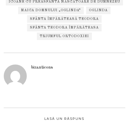
ICOANE CU PREASFÂNTA NĂSCĂTOARE DE DUMNEZEU
MAICA DOMNULUI „OGLINDA”
OGLINDA
SFÂNTA ÎMPĂRĂTEASĂ TEODORA
SFÂNTA TEODORA ÎMPĂRĂTEASA
TRIUMFUL ORTODOXIEI
bizanticons
LASĂ UN RĂSPUNS