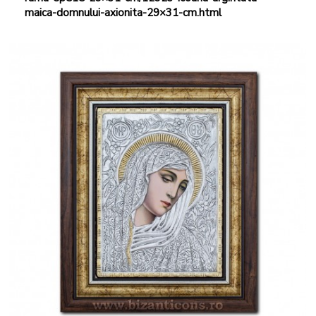
maica-domnului-axionita-29×31-cm.html