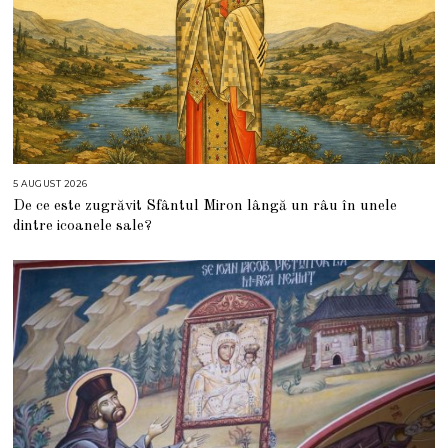
5 AUGUST 2026
5
A
De ce este zugrăvit Sfântul Miron lângă un râu în unele
U
G
dintre icoanele sale?
U
S
T
2
0
2
6