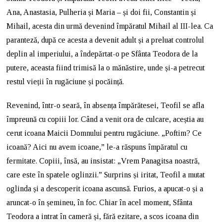
Ana, Anastasia, Pulheria și Maria – și doi fii, Constantin și
Mihail, acesta din urmă devenind împăratul Mihail al III-lea. Ca
paranteză, după ce acesta a devenit adult și a preluat controlul
deplin al imperiului, a îndepărtat-o pe Sfânta Teodora de la
putere, aceasta fiind trimisă la o mănăstire, unde și-a petrecut
restul vieții în rugăciune și pocăință.
Revenind, într-o seară, în absența împărătesei, Teofil se afla
împreună cu copiii lor. Când a venit ora de culcare, aceștia au
cerut icoana Maicii Domnului pentru rugăciune. „Poftim? Ce
icoană? Aici nu avem icoane,” le-a răspuns împăratul cu
fermitate. Copiii, însă, au insistat: „Vrem Panagitsa noastră,
care este în spatele oglinzii.” Surprins și iritat, Teofil a mutat
oglinda și a descoperit icoana ascunsă. Furios, a apucat-o și a
aruncat-o în șemineu, în foc. Chiar în acel moment, Sfânta
Teodora a intrat în cameră și, fără ezitare, a scos icoana din