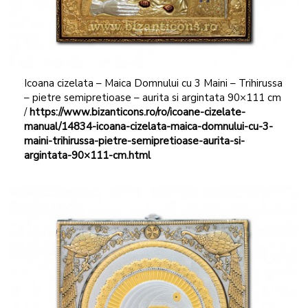
Icoana cizelata – Maica Domnului cu 3 Maini – Trihirussa
– pietre semipretioase – aurita si argintata 90×111 cm
/
https://www.bizanticons.ro/ro/icoane-cizelate-
manual/14834-icoana-cizelata-maica-domnului-cu-3-
maini-trihirussa-pietre-semipretioase-aurita-si-
argintata-90×111-cm.html