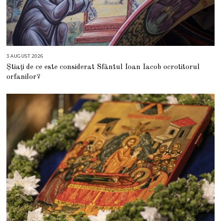
3 AUGUST 2026
3
A
Știați de ce este considerat Sfântul Ioan Iacob ocrotitorul
U
G
orfanilor?
U
S
T
2
0
2
6