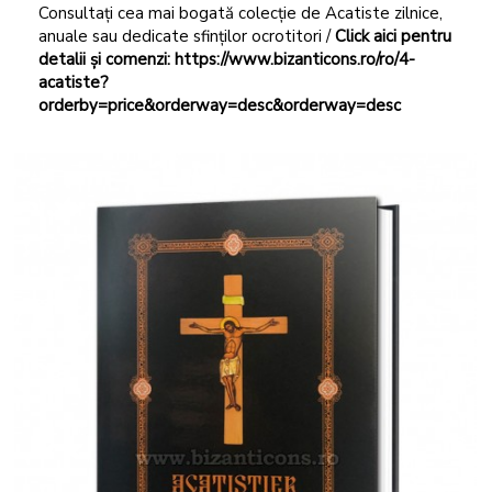
Consultați cea mai bogată colecție de Acatiste zilnice,
anuale sau dedicate sfinților ocrotitori /
Click aici pentru
detalii și comenzi:
https://www.bizanticons.ro/ro/4-
acatiste?
orderby=price&orderway=desc&orderway=desc