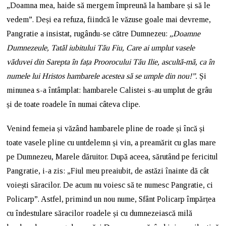
„Doamna mea, haide să mergem împreună la hambare și să le
vedem”. Deși ea refuza, fiindcă le văzuse goale mai devreme,
Pangratie a insistat, rugându-se către Dumnezeu:
„Doamne
Dumnezeule, Tatăl iubitului Tău Fiu, Care ai umplut vasele
văduvei din Sarepta în fața Proorocului Tău Ilie, ascultă-mă, ca în
numele lui Hristos hambarele acestea să se umple din nou!”.
Și
minunea s-a întâmplat: hambarele Calistei s-au umplut de grâu
și de toate roadele în numai câteva clipe.
Venind femeia și văzând hambarele pline de roade și încă și
toate vasele pline cu untdelemn și vin, a preamărit cu glas mare
pe Dumnezeu, Marele dăruitor. După aceea, sărutând pe fericitul
Pangratie, i-a zis: „Fiul meu preaiubit, de astăzi înainte dă cât
voiești săracilor. De acum nu voiesc să te numesc Pangratie, ci
Policarp”. Astfel, primind un nou nume, Sfânt Policarp împărțea
cu îndestulare săracilor roadele și cu dumnezeiască milă