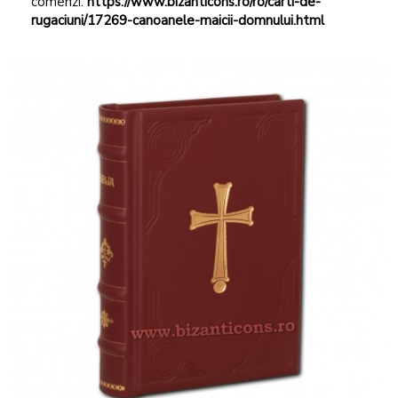
comenzi:
https://www.bizanticons.ro/ro/carti-de-
rugaciuni/17269-canoanele-maicii-domnului.html