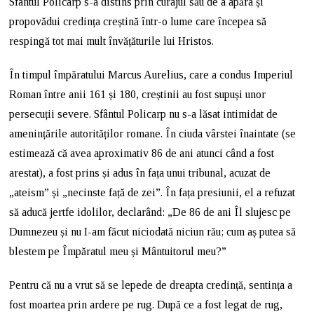
Sfântul Policarp s-a distins prin curajul său de a apăra și
propovădui credința creștină într-o lume care începea să
respingă tot mai mult învățăturile lui Hristos.
În timpul împăratului Marcus Aurelius, care a condus Imperiul
Roman între anii 161 și 180, creștinii au fost supuși unor
persecuții severe. Sfântul Policarp nu s-a lăsat intimidat de
amenințările autorităților romane. În ciuda vârstei înaintate (se
estimează că avea aproximativ 86 de ani atunci când a fost
arestat), a fost prins și adus în fața unui tribunal, acuzat de
„ateism” și „necinste față de zei”. În fața presiunii, el a refuzat
să aducă jertfe idolilor, declarând: „De 86 de ani Îl slujesc pe
Dumnezeu și nu I-am făcut niciodată niciun rău; cum aș putea să
blestem pe Împăratul meu și Mântuitorul meu?”
Pentru că nu a vrut să se lepede de dreapta credință, sentința a
fost moartea prin ardere pe rug. După ce a fost legat de rug,