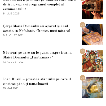
de Aur: vezi aici programul complet al
evenimentului!
8 IULIE 2025
1
0
I
U
02
Șerpii Maicii Domnului au apărut și anul
L
acesta în Kefalonia: Cronica unui miracol
I
E
9 AUGUST 2021
2
2
7
0
M
2
A
5
R
03
5 lucruri pe care nu le știam despre icoana
T
I
Maicii Domnului „Pantanassa”
E
13 AUGUST 2021
1
2
3
0
A
2
U
2
G
04
Ioan Rusul – povestea sfântului pe care îl
U
S
cinstesc până și musulmanii
T
19 MAI 2021
1
2
9
0
M
2
A
1
I
2