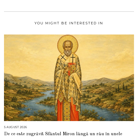
0
2
1
YOU MIGHT BE INTERESTED IN
5 AUGUST 2026
5
A
De ce este zugrăvit Sfântul Miron lângă un râu în unele
U