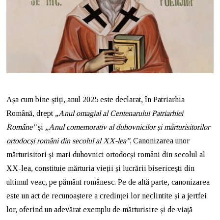
Așa cum bine știți, anul 2025 este declarat, în Patriarhia
Română, drept „
Anul omagial al Centenarului Patriarhiei
Române”
și
„Anul comemorativ al duhovnicilor și mărturisitorilor
ortodocși români din secolul al XX-lea”
. Canonizarea unor
mărturisitori și mari duhovnici ortodocși români din secolul al
XX-lea, constituie mărturia vieții și lucrării bisericești din
ultimul veac, pe pământ românesc. Pe de altă parte, canonizarea
este un act de recunoaștere a credinței lor neclintite și a jertfei
lor, oferind un adevărat exemplu de mărturisire și de viață