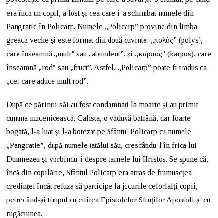
era încă un copil, a fost și cea care i-a schimbat numele din
Pangratie în Policarp. Numele „Policarp” provine din limba
greacă veche și este format din două cuvinte: „πολύς” (polys),
care înseamnă „mult” sau „abundent”, și „κάρπος” (karpos), care
înseamnă „rod” sau „fruct”. Astfel, „Policarp” poate fi tradus ca
„cel care aduce mult rod”.
După ce părinții săi au fost condamnați la moarte și au primit
cununa mucenicească, Calista, o văduvă bătrână, dar foarte
bogată, l-a luat și l-a botezat pe Sfântul Policarp cu numele
„Pangratie”, după numele tatălui său, crescându-l în frica lui
Dumnezeu și vorbindu-i despre tainele lui Hristos. Se spune că,
încă din copilărie, Sfântul Policarp era atras de frumusețea
credinței încât refuza să participe la jocurile celorlalți copii,
petrecând-și timpul cu citirea Epistolelor Sfinților Apostoli și cu
rugăciunea.