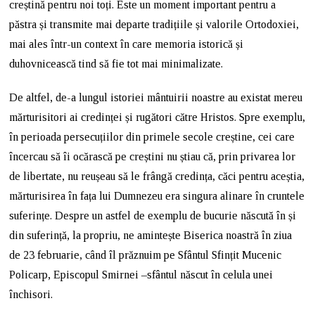
creștină pentru noi toți. Este un moment important pentru a
păstra și transmite mai departe tradițiile și valorile Ortodoxiei,
mai ales într-un context în care memoria istorică și
duhovnicească tind să fie tot mai minimalizate.
De altfel, de-a lungul istoriei mântuirii noastre au existat mereu
mărturisitori ai credinței și rugători către Hristos. Spre exemplu,
în perioada persecuțiilor din primele secole creștine, cei care
încercau să îi ocărască pe creștini nu știau că, prin privarea lor
de libertate, nu reușeau să le frângă credința, căci pentru aceștia,
mărturisirea în fața lui Dumnezeu era singura alinare în cruntele
suferințe. Despre un astfel de exemplu de bucurie născută în și
din suferință, la propriu, ne amintește Biserica noastră în ziua
de 23 februarie, când îl prăznuim pe Sfântul Sfințit Mucenic
Policarp, Episcopul Smirnei –sfântul născut în celula unei
închisori.