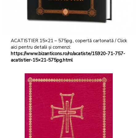
ACATISTIER 15×21 – 575pg., copertă cartonată / Click
aici pentru detalii și comenzi:
https://www.bizanticons.ro/ro/acatiste/15920-71-757-
acatistier-15×21-575pg.html