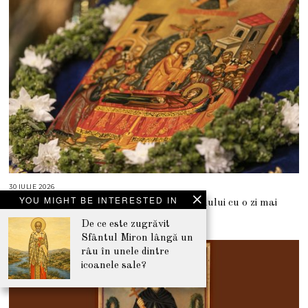
2
6
30 IULIE 2026
3
0
YOU MIGHT BE INTERESTED IN
De ce începe Postul Adormirii Maicii Domnului cu o zi mai
I
U
devreme în acest an?
L
De ce este zugrăvit
I
Sfântul Miron lângă un
E
2
râu în unele dintre
0
2
icoanele sale?
6