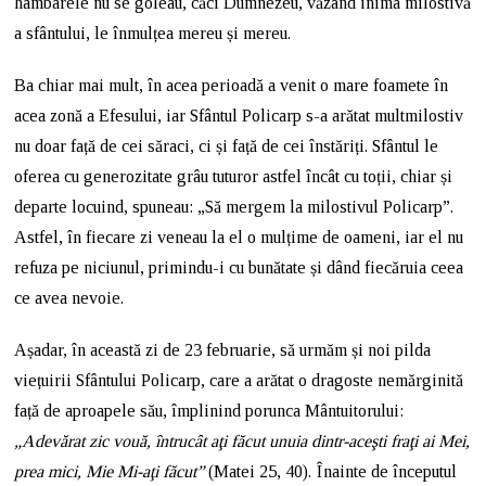
hambarele nu se goleau, căci Dumnezeu, văzând inima milostivă
a sfântului, le înmulțea mereu și mereu.
Ba chiar mai mult, în acea perioadă a venit o mare foamete în
acea zonă a Efesului, iar Sfântul Policarp s-a arătat multmilostiv
nu doar față de cei săraci, ci și față de cei înstăriți. Sfântul le
oferea cu generozitate grâu tuturor astfel încât cu toții, chiar și
departe locuind, spuneau: „Să mergem la milostivul Policarp”.
Astfel, în fiecare zi veneau la el o mulțime de oameni, iar el nu
refuza pe niciunul, primindu-i cu bunătate și dând fiecăruia ceea
ce avea nevoie.
Așadar, în această zi de 23 februarie, să urmăm și noi pilda
viețuirii Sfântului Policarp, care a arătat o dragoste nemărginită
față de aproapele său, împlinind porunca Mântuitorului:
„Adevărat zic vouă, întrucât aţi făcut unuia dintr-aceşti fraţi ai Mei,
prea mici, Mie Mi-aţi făcut”
(Matei 25, 40). Înainte de începutul