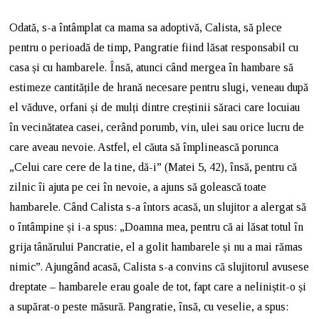
Odată, s-a întâmplat ca mama sa adoptivă, Calista, să plece
pentru o perioadă de timp, Pangratie fiind lăsat responsabil cu
casa și cu hambarele. Însă, atunci când mergea în hambare să
estimeze cantitățile de hrană necesare pentru slugi, veneau după
el văduve, orfani și de mulți dintre creștinii săraci care locuiau
în vecinătatea casei, cerând porumb, vin, ulei sau orice lucru de
care aveau nevoie. Astfel, el căuta să împlinească porunca
„Celui care cere de la tine, dă-i” (Matei 5, 42), însă, pentru că
zilnic îi ajuta pe cei în nevoie, a ajuns să golească toate
hambarele. Când Calista s-a întors acasă, un slujitor a alergat să
o întâmpine și i-a spus: „Doamna mea, pentru că ai lăsat totul în
grija tânărului Pancratie, el a golit hambarele și nu a mai rămas
nimic”. Ajungând acasă, Calista s-a convins că slujitorul avusese
dreptate – hambarele erau goale de tot, fapt care a neliniștit-o și
a supărat-o peste măsură. Pangratie, însă, cu veselie, a spus: