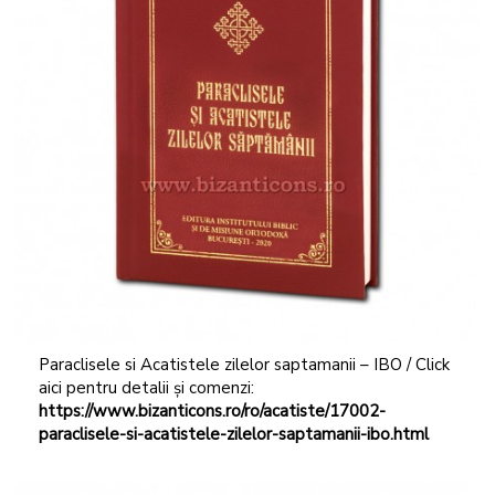
Paraclisele si Acatistele zilelor saptamanii – IBO / Click
aici pentru detalii și comenzi:
https://www.bizanticons.ro/ro/acatiste/17002-
paraclisele-si-acatistele-zilelor-saptamanii-ibo.html