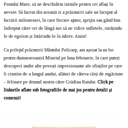
Postului Mare, să ne deschidem inimile pentru cei aflați în
nevoie. Să facem din această zi a prăznuirii sale un început al
lucrării milosteniei, în care fiecare ajutor, sprijin sau gând bun
îndreptat către cei de lângă noi să ne ridice sufletele, curățindu-
le de egoism și întărindu-le în iubire. Amin!
Cu prilejul prăznuirii Sfântului Policarp, am așezat la un loc
pentru dumneavoastră Mineiul pe luna februarie, în care puteți
descoperi multe alte povești impresionante ale sfinților pe care
îi cinstim de-a lungul anului, alături de câteva cărți de rugăciune
– felinare pe drumul nostru către Grădina Raiului.
Click pe
linkurile aflate sub fotografiile de mai jos pentru detalii și
comenzi!