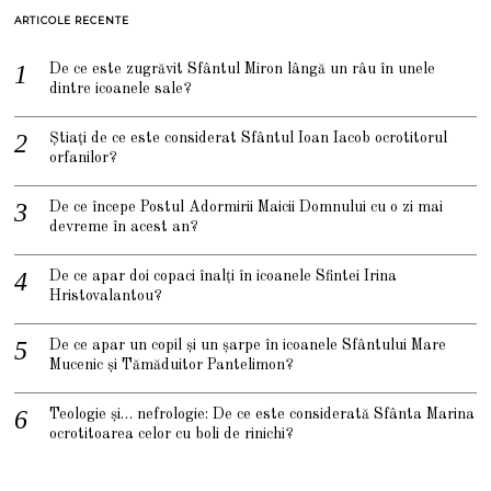
ARTICOLE RECENTE
De ce este zugrăvit Sfântul Miron lângă un râu în unele
dintre icoanele sale?
Știați de ce este considerat Sfântul Ioan Iacob ocrotitorul
orfanilor?
De ce începe Postul Adormirii Maicii Domnului cu o zi mai
devreme în acest an?
De ce apar doi copaci înalți în icoanele Sfintei Irina
Hristovalantou?
De ce apar un copil și un șarpe în icoanele Sfântului Mare
Mucenic și Tămăduitor Pantelimon?
Teologie și… nefrologie: De ce este considerată Sfânta Marina
ocrotitoarea celor cu boli de rinichi?