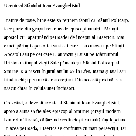
Ucenic al Sfântului Ioan Evanghelistul
Înainte de toate, bine este să reținem faptul că Sfântul Policarp,
face parte din grupul restrâns de episcopi numiți „Părinții
apostolici”, aparținând perioadei de început al Bisericii. Mai
exact, părinții apostolici sunt cei care i-au cunoscut pe Sfinții
Apostoli sau pe cei care L-au văzut și auzit pe Mântuitorul
Hristos în timpul vieții Sale pământești. Sfântul Policarp al
Smirnei s-a născut în jurul anului 69 în Efes, mama și tatăl său
fiind închiși pentru că erau creștini. Din această pricină, s-a
născut chiar în celula unei închisori.
Crescând, a devenit ucenic al Sfântului Ioan Evanghelistul,
apoio a ajuns să fie ales episcop al Smirnei (orașul modern
Izmir din Turcia), călăuzind credincioșii cu multă înțelepciune.
În acea perioadă, Biserica se confrunta cu mari persecuții, iar