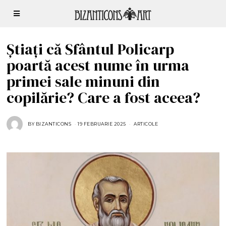
Știați că Sfântul Policarp
poartă acest nume în urma
primei sale minuni din
copilărie? Care a fost aceea?
BY
BIZANTICONS
19 FEBRUARIE 2025
1
ARTICOLE
9
F
E
B
R
U
A
R
I
E
2
0
2
5