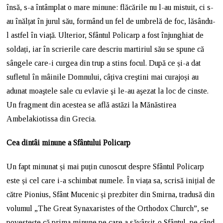
însă, s-a întâmplat o mare minune: flăcările nu l-au mistuit, ci s-
au înălțat în jurul său, formând un fel de umbrelă de foc, lăsându-
l astfel în viață. Ulterior, Sfântul Policarp a fost înjunghiat de
soldați, iar în scrierile care descriu martiriul său se spune că
sângele care-i curgea din trup a stins focul. După ce și-a dat
sufletul în mâinile Domnului, câțiva creştini mai curajoși au
adunat moaştele sale cu evlavie şi le-au aşezat la loc de cinste.
Un fragment din acestea se află astăzi la Mănăstirea
Ambelakiotissa din Grecia.
Cea dintâi minune a Sfântului Policarp
Un fapt minunat și mai puțin cunoscut despre Sfântul Policarp
este și cel care i-a schimbat numele. În viața sa, scrisă inițial de
către Pionius, Sfânt Mucenic și prezbiter din Smirna, tradusă din
volumul „The Great Synaxaristes of the Orthodox Church”, se
povestește că prima minune pe care a săvârșit-o Sfântul, pe când