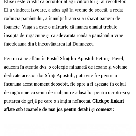
Elisei este cinstit ca ocrotitor al agricultorilor și al recoltelor.
El a vindecat izvoare, a adus apă în vreme de secetă, a redat
rodnicia pământului, a înmulțit hrana și a izbăvit oameni de
foamete. Viața sa este o mărturie că munca omului trebuie
însoțită de rugăciune și că adevărata roadă a pământului vine
întotdeauna din binecuvântarea lui Dumnezeu.
Pentru că ne aflăm în Postul Sfinților Apostoli Petru și Pavel,
aducem în atenția dvs. o colecție minunată de icoane și volume
dedicate acestor doi Sfinți Apostoli, potrivite fie pentru a
încununa acest moment deosebit, fie spre a fi așezate în colțul
de rugăciune ca semn de mulțumire adusă lor pentru ocrotirea și
purtarea de grijă pe care o simțim neîncetat.
Click pe linkuri
aflate sub icoanele de mai jos pentru detalii și comenzi: