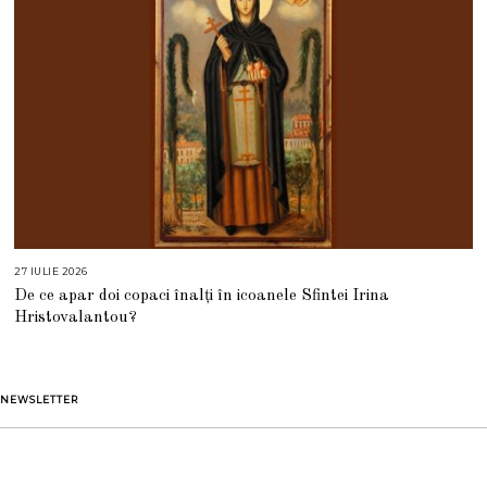
27 IULIE 2026
2
7
De ce apar doi copaci înalți în icoanele Sfintei Irina
I
U
Hristovalantou?
L
I
E
2
0
2
NEWSLETTER
6