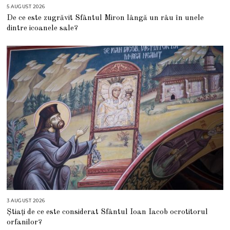
5 AUGUST 2026
5
A
De ce este zugrăvit Sfântul Miron lângă un râu în unele
U
G
dintre icoanele sale?
U
S
T
2
0
2
6
3 AUGUST 2026
3
A
Știați de ce este considerat Sfântul Ioan Iacob ocrotitorul
U
G
orfanilor?
U