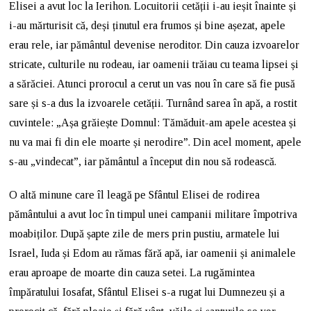
Elisei a avut loc la Ierihon. Locuitorii cetății i-au ieșit înainte și
i-au mărturisit că, deși ținutul era frumos și bine așezat, apele
erau rele, iar pământul devenise neroditor. Din cauza izvoarelor
stricate, culturile nu rodeau, iar oamenii trăiau cu teama lipsei și
a sărăciei. Atunci prorocul a cerut un vas nou în care să fie pusă
sare și s-a dus la izvoarele cetății. Turnând sarea în apă, a rostit
cuvintele: „Așa grăiește Domnul: Tămăduit-am apele acestea și
nu va mai fi din ele moarte și nerodire”. Din acel moment, apele
s-au „vindecat”, iar pământul a început din nou să rodească.
O altă minune care îl leagă pe Sfântul Elisei de rodirea
pământului a avut loc în timpul unei campanii militare împotriva
moabiților. După șapte zile de mers prin pustiu, armatele lui
Israel, Iuda și Edom au rămas fără apă, iar oamenii și animalele
erau aproape de moarte din cauza setei. La rugămintea
împăratului Iosafat, Sfântul Elisei s-a rugat lui Dumnezeu și a