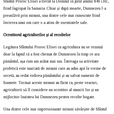
Sfântul Proroc Elisei a trecut la Domnul în jurul anului 840 î.Hr.,
fiind îngropat în Samaria. Chiar și după moarte, Dumnezeu l-a
preaslăvit prin minuni, una dintre cele mai cunoscute fiind
învierea unui om care s-a atins de osemintele sale.
Ocrotitorul agricultorilor și al recoltelor
Legătura Sfântului Proroc Elisei cu agricultura nu se rezumă
doar la faptul că a fost chemat de Dumnezeu în timp ce ara
pământul, așa cum am arătat mai sus. Întreaga sa activitate
profetică este marcată de minuni care au adus apă în vreme de
secetă, au redat rodirea pământului și au salvat oamenii de
foamete. Tocmai aceste minuni au făcut ca, peste veacuri,
agricultorii să îl considere un ocrotitor al muncii lor și un
mijlocitor înaintea lui Dumnezeu pentru recolte bogate.
Una dintre cele mai impresionante minuni săvârșite de Sfântul