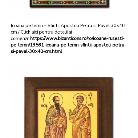
Icoana pe lemn – Sfintii Apostoli Petru si Pavel 30×40
cm / Click aici pentru detalii și
comenzi:
https://www.bizanticons.ro/ro/icoane-rusesti-
pe-lemn/13561-icoana-pe-lemn-sfintii-apostoli-petru-
si-pavel-30×40-cm.html