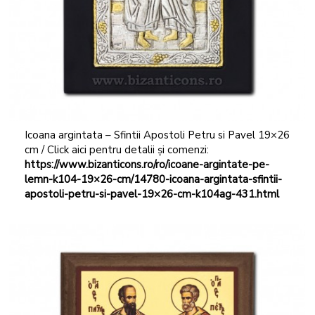
Icoana argintata – Sfintii Apostoli Petru si Pavel 19×26
cm / Click aici pentru detalii și comenzi:
https://www.bizanticons.ro/ro/icoane-argintate-pe-
lemn-k104-19×26-cm/14780-icoana-argintata-sfintii-
apostoli-petru-si-pavel-19×26-cm-k104ag-431.html