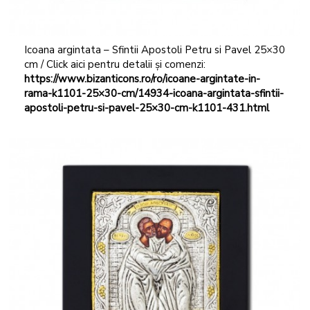
Icoana argintata – Sfintii Apostoli Petru si Pavel 25×30
cm / Click aici pentru detalii și comenzi:
https://www.bizanticons.ro/ro/icoane-argintate-in-
rama-k1101-25×30-cm/14934-icoana-argintata-sfintii-
apostoli-petru-si-pavel-25×30-cm-k1101-431.html