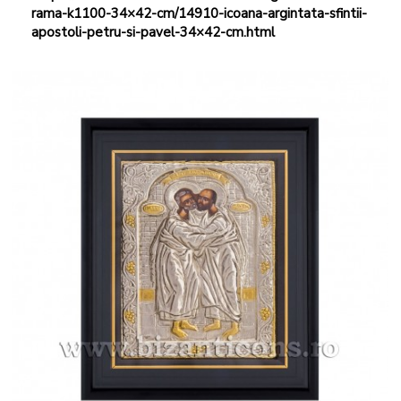
rama-k1100-34×42-cm/14910-icoana-argintata-sfintii-
apostoli-petru-si-pavel-34×42-cm.html