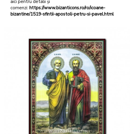
aici pentru detalii și
comenzi:
https://www.bizanticons.ro/ro/icoane-
bizantine/1519-sfintii-apostoli-petru-si-pavel.html