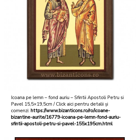
Icoana pe lemn – fond auriu – Sfintii Apostoli Petru si
Pavel 15,5×19,5cm / Click aici pentru detalii și
comenzi:
https://www.bizanticons.ro/ro/icoane-
bizantine-aurite/16779-icoana-pe-lemn-fond-auriu-
sfintii-apostoli-petru-si-pavel-155x195cm.html