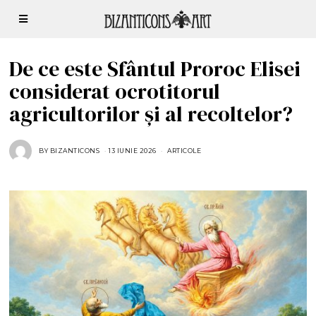
De ce este Sfântul Proroc Elisei
considerat ocrotitorul
agricultorilor și al recoltelor?
BY
BIZANTICONS
13 IUNIE 2026
1
ARTICOLE
3
I
U
N
I
E
2
0
2
6