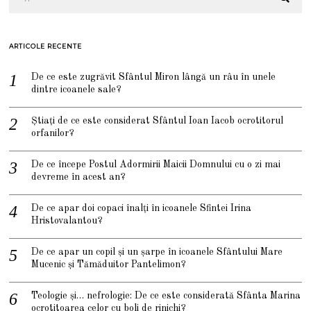
ARTICOLE RECENTE
De ce este zugrăvit Sfântul Miron lângă un râu în unele
dintre icoanele sale?
Știați de ce este considerat Sfântul Ioan Iacob ocrotitorul
orfanilor?
De ce începe Postul Adormirii Maicii Domnului cu o zi mai
devreme în acest an?
De ce apar doi copaci înalți în icoanele Sfintei Irina
Hristovalantou?
De ce apar un copil și un șarpe în icoanele Sfântului Mare
Mucenic și Tămăduitor Pantelimon?
Teologie și… nefrologie: De ce este considerată Sfânta Marina
ocrotitoarea celor cu boli de rinichi?