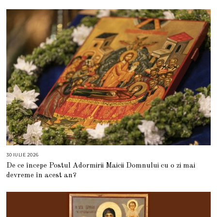
S
T
2
0
2
6
30 IULIE 2026
3
0
De ce începe Postul Adormirii Maicii Domnului cu o zi mai
I
U
devreme în acest an?
L
I
E
2
0
2
6