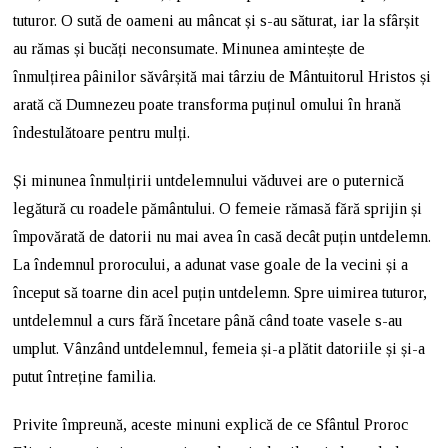
tuturor. O sută de oameni au mâncat și s-au săturat, iar la sfârșit
au rămas și bucăți neconsumate. Minunea amintește de
înmulțirea pâinilor săvârșită mai târziu de Mântuitorul Hristos și
arată că Dumnezeu poate transforma puținul omului în hrană
îndestulătoare pentru mulți.
Și minunea înmulțirii untdelemnului văduvei are o puternică
legătură cu roadele pământului. O femeie rămasă fără sprijin și
împovărată de datorii nu mai avea în casă decât puțin untdelemn.
La îndemnul prorocului, a adunat vase goale de la vecini și a
început să toarne din acel puțin untdelemn. Spre uimirea tuturor,
untdelemnul a curs fără încetare până când toate vasele s-au
umplut. Vânzând untdelemnul, femeia și-a plătit datoriile și și-a
putut întreține familia.
Privite împreună, aceste minuni explică de ce Sfântul Proroc