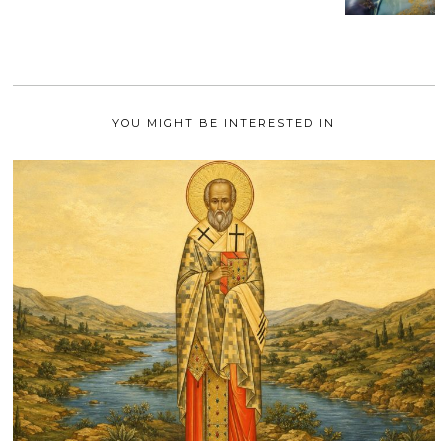
M
2
A
1
I
2
0
2
1
YOU MIGHT BE INTERESTED IN