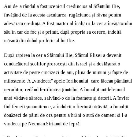
Ani de-a rândul a fost ucenicul credincios al Sfântului Ilie,
învățând de la acesta ascultarea, rugăciunea și râvna pentru
adevărata credință. A fost martor al înălțării la cer a învățătorului
său în car de foc și a primit, după propria sa cerere, îndoită
măsură din duhul profetic al lui Ilie.
După răpirea la cer a Sfântului Ilie, Sfântul Elisei a devenit
conducătorul școlilor prorocești din Israel și a desfășurat o
activitate de peste cincizeci de ani, plină de minuni și fapte de
milostenie. A „vindecat” apele Ierihonului, care făceau pământul
neroditor, redând fertilitatea ținutului. A înmulțit untdelemnul
unei văduve sărace, salvând-o de la foamete și datorii. A înviat
fiul femeii șunamitence, a îndulcit o fiertură otrăvită, a înmulțit
douăzeci de pâini de orz pentru a hrăni o sută de oameni și l-a
vindecat pe Neeman Sirianul de lepră.