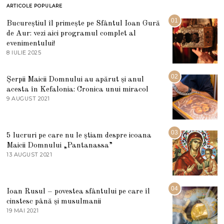
ARTICOLE POPULARE
01
Bucureștiul îl primește pe Sfântul Ioan Gură
de Aur: vezi aici programul complet al
evenimentului!
8 IULIE 2025
1
0
I
U
02
Șerpii Maicii Domnului au apărut și anul
L
acesta în Kefalonia: Cronica unui miracol
I
E
9 AUGUST 2021
2
2
7
0
M
2
A
5
R
03
5 lucruri pe care nu le știam despre icoana
T
I
Maicii Domnului „Pantanassa”
E
13 AUGUST 2021
1
2
3
0
A
2
U
2
G
04
Ioan Rusul – povestea sfântului pe care îl
U
S
cinstesc până și musulmanii
T
19 MAI 2021
1
2
9
0