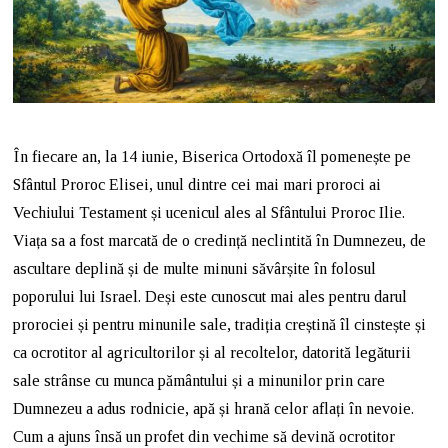
În fiecare an, la 14 iunie, Biserica Ortodoxă îl pomenește pe
Sfântul Proroc Elisei, unul dintre cei mai mari proroci ai
Vechiului Testament și ucenicul ales al Sfântului Proroc Ilie.
Viața sa a fost marcată de o credință neclintită în Dumnezeu, de
ascultare deplină și de multe minuni săvârșite în folosul
poporului lui Israel. Deși este cunoscut mai ales pentru darul
prorociei și pentru minunile sale, tradiția creștină îl cinstește și
ca ocrotitor al agricultorilor și al recoltelor, datorită legăturii
sale strânse cu munca pământului și a minunilor prin care
Dumnezeu a adus rodnicie, apă și hrană celor aflați în nevoie.
Cum a ajuns însă un profet din vechime să devină ocrotitor