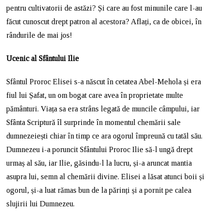
pentru cultivatorii de astăzi? Și care au fost minunile care l-au
făcut cunoscut drept patron al acestora? Aflați, ca de obicei, în
rândurile de mai jos!
Ucenic al Sfântului Ilie
Sfântul Proroc Elisei s-a născut în cetatea Abel-Mehola și era
fiul lui Șafat, un om bogat care avea în proprietate multe
pământuri. Viața sa era strâns legată de muncile câmpului, iar
Sfânta Scriptură îl surprinde în momentul chemării sale
dumnezeiești chiar în timp ce ara ogorul împreună cu tatăl său.
Dumnezeu i-a poruncit Sfântului Proroc Ilie să-l ungă drept
urmaș al său, iar Ilie, găsindu-l la lucru, și-a aruncat mantia
asupra lui, semn al chemării divine. Elisei a lăsat atunci boii și
ogorul, și-a luat rămas bun de la părinți și a pornit pe calea
slujirii lui Dumnezeu.