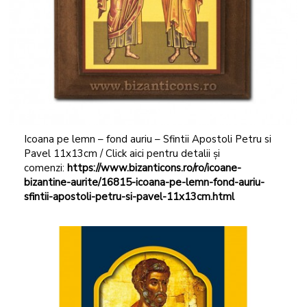
Icoana pe lemn – fond auriu – Sfintii Apostoli Petru si
Pavel 11x13cm / Click aici pentru detalii și
comenzi:
https://www.bizanticons.ro/ro/icoane-
bizantine-aurite/16815-icoana-pe-lemn-fond-auriu-
sfintii-apostoli-petru-si-pavel-11x13cm.html