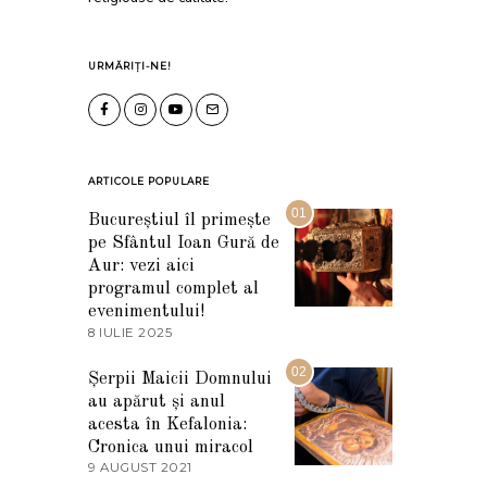
URMĂRIȚI-NE!
ARTICOLE POPULARE
01
Bucureștiul îl primește
pe Sfântul Ioan Gură de
Aur: vezi aici
programul complet al
evenimentului!
8 IULIE 2025
1
0
I
02
Șerpii Maicii Domnului
U
au apărut și anul
L
I
acesta în Kefalonia:
E
Cronica unui miracol
2
9 AUGUST 2021
2
0
7