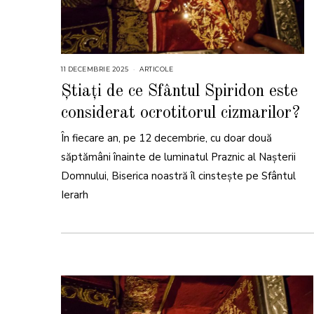
11 DECEMBRIE 2025
1
ARTICOLE
1
D
Știați de ce Sfântul Spiridon este
E
C
considerat ocrotitorul cizmarilor?
E
M
B
În fiecare an, pe 12 decembrie, cu doar două
R
I
E
săptămâni înainte de luminatul Praznic al Nașterii
2
0
Domnului, Biserica noastră îl cinstește pe Sfântul
2
5
Ierarh