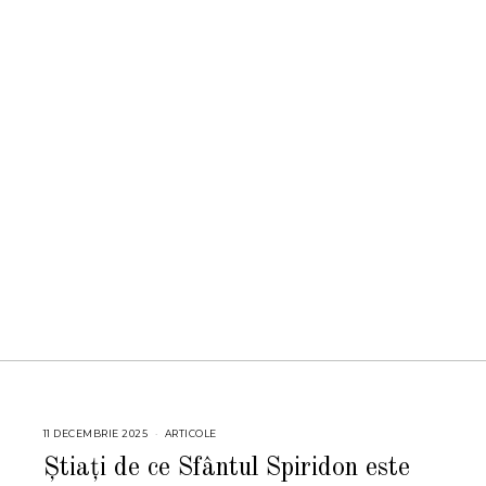
11 DECEMBRIE 2025
1
ARTICOLE
1
D
Știați de ce Sfântul Spiridon este
E
C