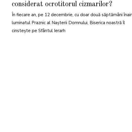
considerat ocrotitorul cizmarilor?
E
M
B
În fiecare an, pe 12 decembrie, cu doar două săptămâni înai
R
I
E
luminatul Praznic al Nașterii Domnului, Biserica noastră îl
2
0
cinstește pe Sfântul Ierarh
2
5