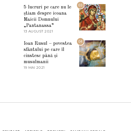
2
M
03
5
5 lucruri pe care nu le
A
știam despre icoana
R
T
Maicii Domnului
I
„Pantanassa”
E
13 AUGUST 2021
1
2
3
0
A
04
2
Ioan Rusul – povestea
U
2
sfântului pe care îl
G
U
cinstesc până și
S
musulmanii
T
19 MAI 2021
1
2
9
0
M
2
A
1
I
2
0
2
1