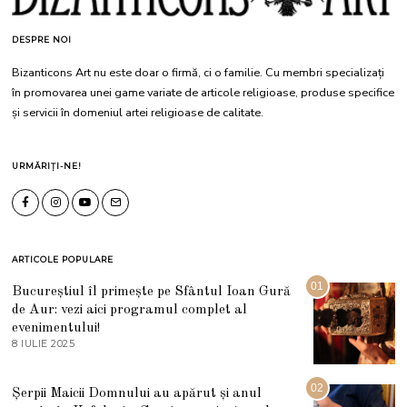
DESPRE NOI
Bizanticons Art nu este doar o firmă, ci o familie. Cu membri specializați
în promovarea unei game variate de articole religioase, produse specifice
și servicii în domeniul artei religioase de calitate.
URMĂRIȚI-NE!
ARTICOLE POPULARE
01
Bucureștiul îl primește pe Sfântul Ioan Gură
de Aur: vezi aici programul complet al
evenimentului!
8 IULIE 2025
1
0
I
U
02
Șerpii Maicii Domnului au apărut și anul
L