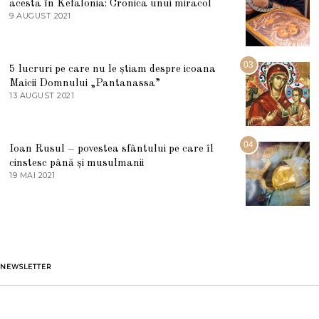
acesta în Kefalonia: Cronica unui miracol
I
E
9 AUGUST 2021
2
2
7
0
M
2
A
5
R
03
5 lucruri pe care nu le știam despre icoana
T
I
Maicii Domnului „Pantanassa”
E
13 AUGUST 2021
1
2
3
0
A
2
U
2
G
04
Ioan Rusul – povestea sfântului pe care îl
U
S
cinstesc până și musulmanii
T
19 MAI 2021
1
2
9
0
M
2
A
1
I
2
0
2
1
NEWSLETTER