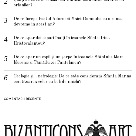
orfanilor?
De ce începe Postul Adormirii Maicii Domnului cu o zi mai
devreme în acest an?
De ce apar doi copaci înalți în icoanele Sfintei Irina
Hristovalantou?
De ce apar un copil și un șarpe în icoanele Sfântului Mare
Mucenic și Tămăduitor Pantelimon?
Teologie și… nefrologie: De ce este considerată Sfânta Marina
ocrotitoarea celor cu boli de rinichi?
COMENTARII RECENTE