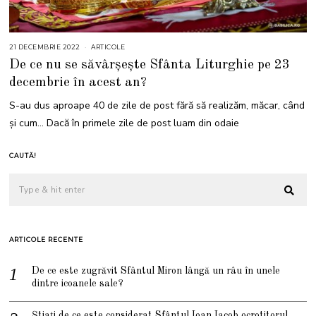
21 DECEMBRIE 2022
2
ARTICOLE
1
De ce nu se săvârșește Sfânta Liturghie pe 23
D
E
decembrie în acest an?
C
E
M
S-au dus aproape 40 de zile de post fără să realizăm, măcar, când
B
R
și cum… Dacă în primele zile de post luam din odaie
I
E
2
0
CAUTĂ!
2
2
ARTICOLE RECENTE
De ce este zugrăvit Sfântul Miron lângă un râu în unele
dintre icoanele sale?
Știați de ce este considerat Sfântul Ioan Iacob ocrotitorul