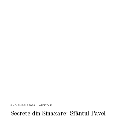
5 NOIEMBRIE 2024
5
ARTICOLE
N
O
Secrete din Sinaxare: Sfântul Pavel
I