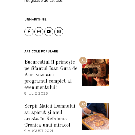
religioase de calitate.
URMĂRIȚI-NE!
ARTICOLE POPULARE
01
Bucureștiul îl primește
pe Sfântul Ioan Gură de
Aur: vezi aici
programul complet al
evenimentului!
8 IULIE 2025
1
0
I
02
Șerpii Maicii Domnului
U
au apărut și anul
L
I
acesta în Kefalonia:
E
Cronica unui miracol
2
9 AUGUST 2021
2
0