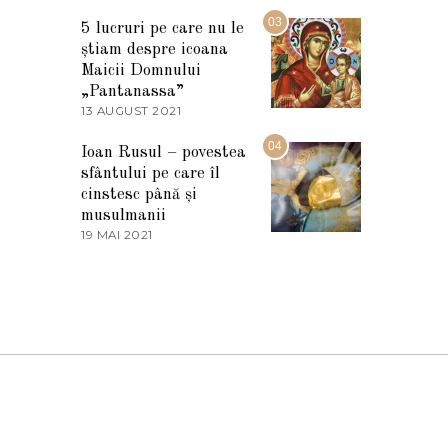
7
2
M
03
5
5 lucruri pe care nu le
A
știam despre icoana
R
T
Maicii Domnului
I
„Pantanassa”
E
13 AUGUST 2021
1
2
3
0
A
04
2
Ioan Rusul – povestea
U
2
sfântului pe care îl
G
U
cinstesc până și
S
musulmanii
T
19 MAI 2021
1
2
9
0
M
2
A
1
I
2
0
2
1