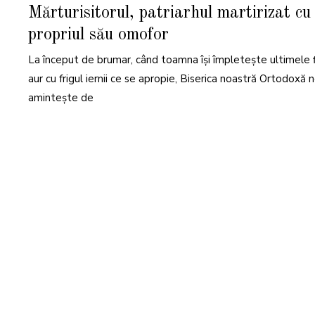
E
Mărturisitorul, patriarhul martirizat cu
M
B
R
propriul său omofor
I
E
2
La început de brumar, când toamna își împletește ultimele f
0
2
aur cu frigul iernii ce se apropie, Biserica noastră Ortodoxă 
4
amintește de