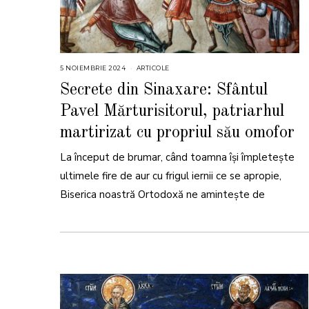
5 NOIEMBRIE 2024
5
ARTICOLE
N
O
Secrete din Sinaxare: Sfântul
I
E
Pavel Mărturisitorul, patriarhul
M
B
R
martirizat cu propriul său omofor
I
E
2
La început de brumar, când toamna își împletește
0
2
ultimele fire de aur cu frigul iernii ce se apropie,
4
Biserica noastră Ortodoxă ne amintește de