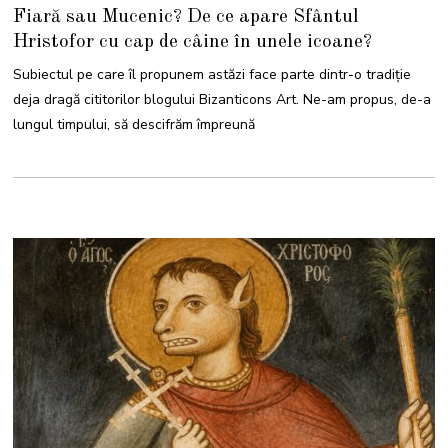
M
Fiară sau Mucenic? De ce apare Sfântul
A
I
Hristofor cu cap de câine în unele icoane?
2
0
2
Subiectul pe care îl propunem astăzi face parte dintr-o tradiție
6
deja dragă cititorilor blogului Bizanticons Art. Ne-am propus, de-a
lungul timpului, să descifrăm împreună