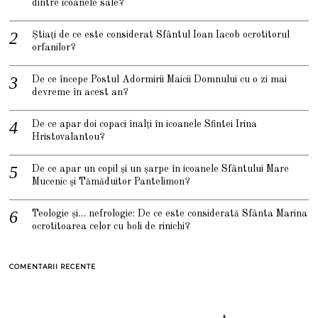
dintre icoanele sale?
Știați de ce este considerat Sfântul Ioan Iacob ocrotitorul
orfanilor?
De ce începe Postul Adormirii Maicii Domnului cu o zi mai
devreme în acest an?
De ce apar doi copaci înalți în icoanele Sfintei Irina
Hristovalantou?
De ce apar un copil și un șarpe în icoanele Sfântului Mare
Mucenic și Tămăduitor Pantelimon?
Teologie și… nefrologie: De ce este considerată Sfânta Marina
ocrotitoarea celor cu boli de rinichi?
COMENTARII RECENTE