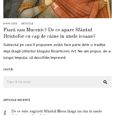
8 MAI 2026
8
ARTICOLE
M
Fiară sau Mucenic? De ce apare Sfântul
A
I
Hristofor cu cap de câine în unele icoane?
2
0
2
Subiectul pe care îl propunem astăzi face parte dintr-o tradiție
6
deja dragă cititorilor blogului Bizanticons Art. Ne-am propus, de-a
lungul timpului, să descifrăm împreună
CAUTĂ!
ARTICOLE RECENTE
De ce este zugrăvit Sfântul Miron lângă un râu în unele