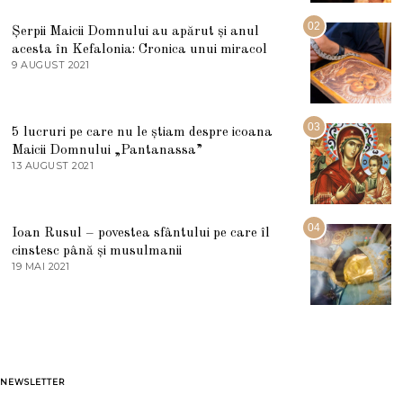
I
U
02
Șerpii Maicii Domnului au apărut și anul
L
acesta în Kefalonia: Cronica unui miracol
I
E
9 AUGUST 2021
2
2
7
0
M
2
A
5
R
03
5 lucruri pe care nu le știam despre icoana
T
I
Maicii Domnului „Pantanassa”
E
13 AUGUST 2021
1
2
3
0
A
2
U
2
G
04
Ioan Rusul – povestea sfântului pe care îl
U
S
cinstesc până și musulmanii
T
19 MAI 2021
1
2
9
0
M
2
A
1
I
2
0
2
1
NEWSLETTER