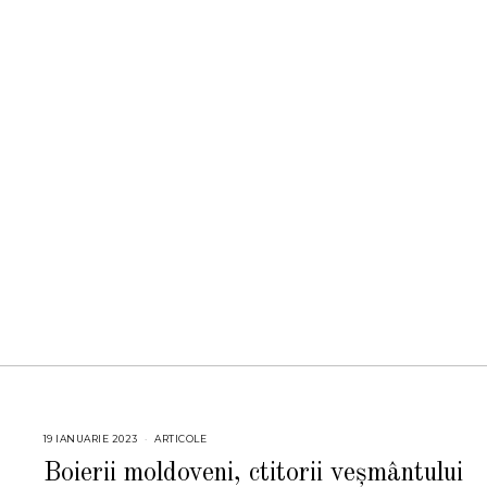
19 IANUARIE 2023
2
ARTICOLE
0
I
Boierii moldoveni, ctitorii veșmântului
A