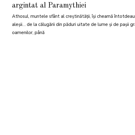
N
argintat al Paramythiei
U
A
R
Athosul, muntele sfânt al creștinătății, își cheamă întotdea
I
E
2
aleșii… de la călugării din păduri uitate de lume și de pașii gră
0
2
oamenilor, până
3