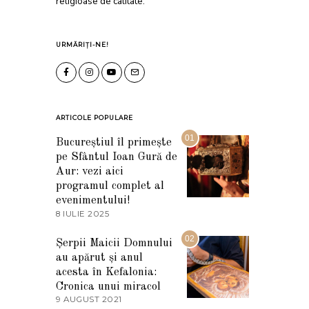
religioase de calitate.
URMĂRIȚI-NE!
ARTICOLE POPULARE
01
Bucureștiul îl primește
pe Sfântul Ioan Gură de
Aur: vezi aici
programul complet al
evenimentului!
8 IULIE 2025
1
0
I
02
Șerpii Maicii Domnului
U
au apărut și anul
L
I
acesta în Kefalonia:
E
Cronica unui miracol
2
9 AUGUST 2021
2
0