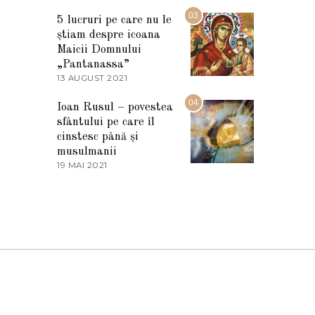
7
2
M
03
5
5 lucruri pe care nu le
A
știam despre icoana
R
T
Maicii Domnului
I
„Pantanassa”
E
13 AUGUST 2021
1
2
3
0
A
04
2
Ioan Rusul – povestea
U
2
sfântului pe care îl
G
U
cinstesc până și
S
musulmanii
T
19 MAI 2021
1
2
9
0
M
2
A
1
I
2
0
2
1