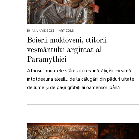
19 IANUARIE 2023
2
ARTICOLE
0
I
Boierii moldoveni, ctitorii
A
N
veșmântului argintat al
U
A
R
Paramythiei
I
E
2
Athosul, muntele sfânt al creștinătății, își cheamă
0
2
întotdeauna aleșii… de la călugării din păduri uitate
3
de lume și de pașii grăbiți ai oamenilor, până