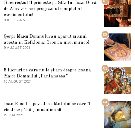
01
Bucureștiul îl primește pe Sfântul Ioan Gură
de Aur: vezi aici programul complet al
evenimentului!
8 IULIE 2025
1
0
I
U
02
Șerpii Maicii Domnului au apărut și anul
L
acesta în Kefalonia: Cronica unui miracol
I
E
9 AUGUST 2021
2
2
7
0
M
2
A
5
R
03
5 lucruri pe care nu le știam despre icoana
T
I
Maicii Domnului „Pantanassa”
E
13 AUGUST 2021
1
2
3
0
A
2
U
2
G
04
Ioan Rusul – povestea sfântului pe care îl
U
S
cinstesc până și musulmanii
T
19 MAI 2021
1
2
9
0
M
2
A
1
I