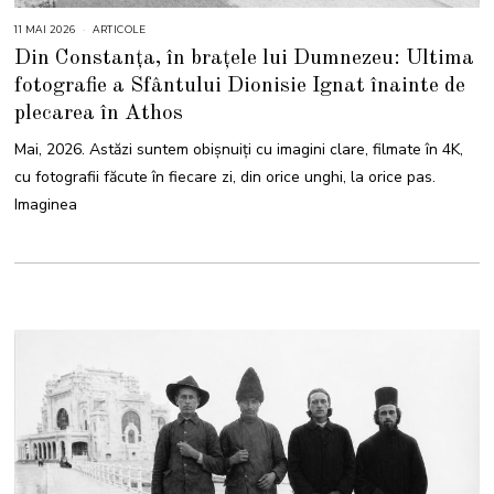
11 MAI 2026
1
ARTICOLE
2
Din Constanța, în brațele lui Dumnezeu: Ultima
M
A
fotografie a Sfântului Dionisie Ignat înainte de
I
2
plecarea în Athos
0
2
6
Mai, 2026. Astăzi suntem obișnuiți cu imagini clare, filmate în 4K,
cu fotografii făcute în fiecare zi, din orice unghi, la orice pas.
Imaginea