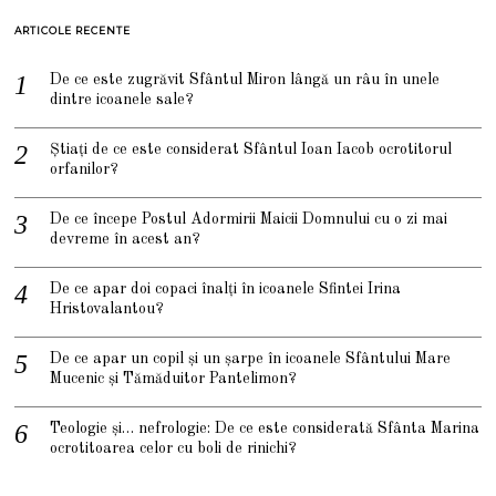
ARTICOLE RECENTE
De ce este zugrăvit Sfântul Miron lângă un râu în unele
dintre icoanele sale?
Știați de ce este considerat Sfântul Ioan Iacob ocrotitorul
orfanilor?
De ce începe Postul Adormirii Maicii Domnului cu o zi mai
devreme în acest an?
De ce apar doi copaci înalți în icoanele Sfintei Irina
Hristovalantou?
De ce apar un copil și un șarpe în icoanele Sfântului Mare
Mucenic și Tămăduitor Pantelimon?
Teologie și… nefrologie: De ce este considerată Sfânta Marina
ocrotitoarea celor cu boli de rinichi?