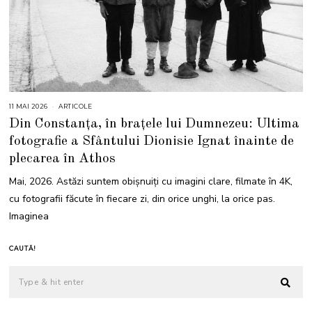
11 MAI 2026
1
ARTICOLE
2
Din Constanța, în brațele lui Dumnezeu: Ultima
M
A
fotografie a Sfântului Dionisie Ignat înainte de
I
2
plecarea în Athos
0
2
6
Mai, 2026. Astăzi suntem obișnuiți cu imagini clare, filmate în 4K,
cu fotografii făcute în fiecare zi, din orice unghi, la orice pas.
Imaginea
CAUTĂ!