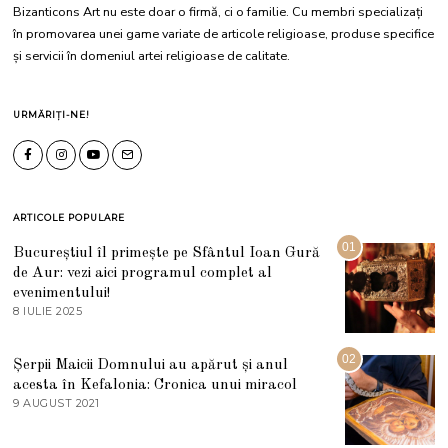
Bizanticons Art nu este doar o firmă, ci o familie. Cu membri specializați
în promovarea unei game variate de articole religioase, produse specifice
și servicii în domeniul artei religioase de calitate.
URMĂRIȚI-NE!
ARTICOLE POPULARE
01
Bucureștiul îl primește pe Sfântul Ioan Gură
de Aur: vezi aici programul complet al
evenimentului!
8 IULIE 2025
1
0
I
U
02
Șerpii Maicii Domnului au apărut și anul
L
acesta în Kefalonia: Cronica unui miracol
I
E
9 AUGUST 2021
2
2
7
0
M
2
A