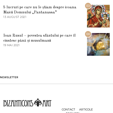
5
R
03
5 lucruri pe care nu le știam despre icoana
T
I
Maicii Domnului „Pantanassa”
E
13 AUGUST 2021
1
2
3
0
A
2
U
2
G
04
Ioan Rusul – povestea sfântului pe care îl
U
S
cinstesc până și musulmanii
T
19 MAI 2021
1
2
9
0
M
2
A
1
I
2
0
2
1
NEWSLETTER
CONTACT
ARTICOLE