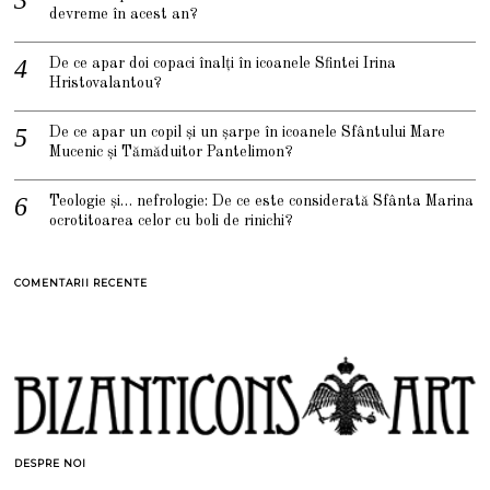
devreme în acest an?
De ce apar doi copaci înalți în icoanele Sfintei Irina
Hristovalantou?
De ce apar un copil și un șarpe în icoanele Sfântului Mare
Mucenic și Tămăduitor Pantelimon?
Teologie și… nefrologie: De ce este considerată Sfânta Marina
ocrotitoarea celor cu boli de rinichi?
COMENTARII RECENTE
DESPRE NOI