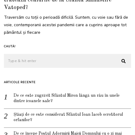
tratează ceaiurile de la Sfânta Mănăstire
Vatoped?
Traversăm cu toții o perioadă dificilă. Suntem, cu voie sau fără de
voie, contemporanii acestei pandemii care a cuprins aproape tot
pământul și fiecare
CAUTĂ!
ARTICOLE RECENTE
De ce este zugrăvit Sfântul Miron lângă un râu în unele
dintre icoanele sale?
Știați de ce este considerat Sfântul Ioan Iacob ocrotitorul
orfanilor?
De ce începe Postul Adormirii Maicii Domnului cu o zi mai