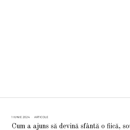
1 IUNIE 2024
2
ARTICOLE
4
I
Cum a ajuns să devină sfântă o fiică, so
U