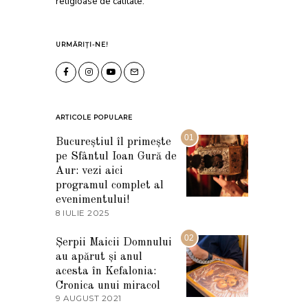
religioase de calitate.
URMĂRIȚI-NE!
ARTICOLE POPULARE
01
Bucureștiul îl primește
pe Sfântul Ioan Gură de
Aur: vezi aici
programul complet al
evenimentului!
8 IULIE 2025
1
0
I
02
Șerpii Maicii Domnului
U
au apărut și anul
L
I
acesta în Kefalonia:
E
Cronica unui miracol
2
9 AUGUST 2021
2
0