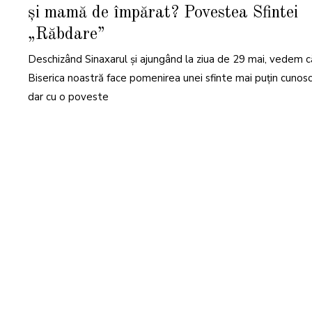
N
și mamă de împărat? Povestea Sfintei
I
E
2
„Răbdare”
0
2
4
Deschizând Sinaxarul și ajungând la ziua de 29 mai, vedem c
Biserica noastră face pomenirea unei sfinte mai puțin cunosc
dar cu o poveste