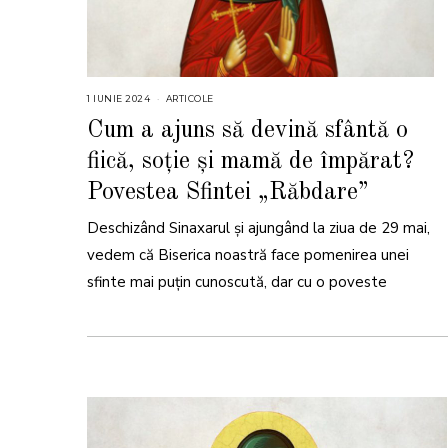
1 IUNIE 2024
2
ARTICOLE
4
I
Cum a ajuns să devină sfântă o
U
N
fiică, soție și mamă de împărat?
I
E
2
Povestea Sfintei „Răbdare”
0
2
4
Deschizând Sinaxarul și ajungând la ziua de 29 mai,
vedem că Biserica noastră face pomenirea unei
sfinte mai puțin cunoscută, dar cu o poveste