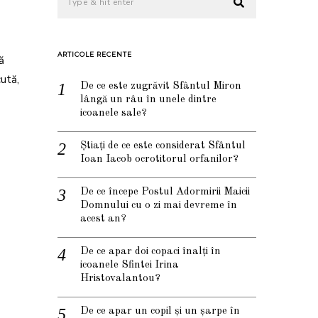
ARTICOLE RECENTE
ă
ută,
De ce este zugrăvit Sfântul Miron
lângă un râu în unele dintre
icoanele sale?
Știați de ce este considerat Sfântul
Ioan Iacob ocrotitorul orfanilor?
De ce începe Postul Adormirii Maicii
Domnului cu o zi mai devreme în
acest an?
De ce apar doi copaci înalți în
icoanele Sfintei Irina
Hristovalantou?
De ce apar un copil și un șarpe în