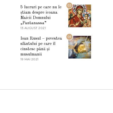
7
2
M
03
5
5 lucruri pe care nu le
A
știam despre icoana
R
T
Maicii Domnului
I
„Pantanassa”
E
13 AUGUST 2021
1
2
3
0
A
04
2
Ioan Rusul – povestea
U
2
sfântului pe care îl
G
U
cinstesc până și
S
musulmanii
T
19 MAI 2021
1
2
9
0
M
2
A
1
I
2
0
2
1