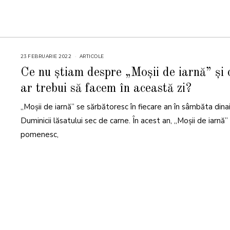
23 FEBRUARIE 2022
2
ARTICOLE
5
F
Ce nu știam despre „Moșii de iarnă” și 
E
B
ar trebui să facem în această zi?
R
U
A
„Moşii de iarnă” se sărbătoresc în fiecare an în sâmbăta dina
R
I
E
Duminicii lăsatului sec de carne. În acest an, „Moşii de iarnă”
2
0
pomenesc,
2
2