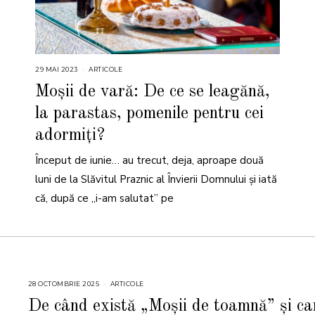
29 MAI 2023
3
ARTICOLE
I
U
Moșii de vară: De ce se leagănă,
N
I
la parastas, pomenile pentru cei
E
2
0
adormiți?
2
3
Început de iunie… au trecut, deja, aproape două
luni de la Slăvitul Praznic al Învierii Domnului și iată
că, după ce „i-am salutat” pe
28 OCTOMBRIE 2025
2
ARTICOLE
8
O
De când există „Moșii de toamnă” și ca
C