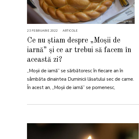
23 FEBRUARIE 2022
2
ARTICOLE
5
F
Ce nu știam despre „Moșii de
E
B
iarnă” și ce ar trebui să facem în
R
U
A
această zi?
R
I
E
„Moşii de iarnă” se sărbătoresc în fiecare an în
2
0
sâmbăta dinaintea Duminicii lăsatului sec de carne.
2
2
În acest an, „Moşii de iarnă” se pomenesc,