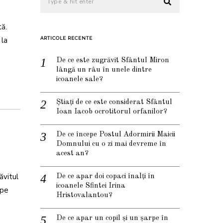
tă.
 la
ARTICOLE RECENTE
De ce este zugrăvit Sfântul Miron
lângă un râu în unele dintre
icoanele sale?
Știați de ce este considerat Sfântul
Ioan Iacob ocrotitorul orfanilor?
De ce începe Postul Adormirii Maicii
Domnului cu o zi mai devreme în
acest an?
ăvitul
De ce apar doi copaci înalți în
icoanele Sfintei Irina
 pe
Hristovalantou?
De ce apar un copil și un șarpe în