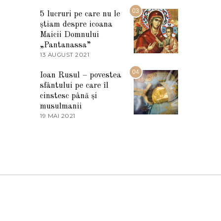
7
2
M
03
5
5 lucruri pe care nu le
A
știam despre icoana
R
T
Maicii Domnului
I
„Pantanassa”
E
13 AUGUST 2021
1
2
3
0
A
04
2
Ioan Rusul – povestea
U
2
sfântului pe care îl
G
U
cinstesc până și
S
musulmanii
T
19 MAI 2021
1
2
9
0
M
2
A
1
I
2
0
2
1