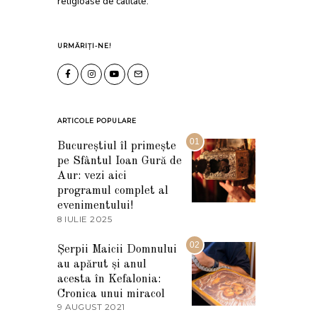
religioase de calitate.
URMĂRIȚI-NE!
ARTICOLE POPULARE
01
Bucureștiul îl primește
pe Sfântul Ioan Gură de
Aur: vezi aici
programul complet al
evenimentului!
8 IULIE 2025
1
0
I
02
Șerpii Maicii Domnului
U
au apărut și anul
L
I
acesta în Kefalonia:
E
Cronica unui miracol
2
9 AUGUST 2021
2
0