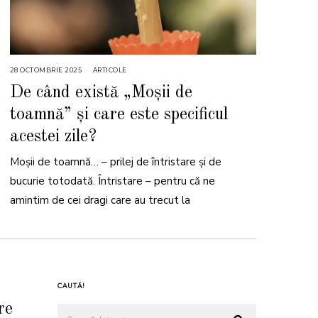
28 OCTOMBRIE 2025
2
ARTICOLE
8
O
De când există „Moșii de
C
T
toamnă” și care este specificul
O
M
B
acestei zile?
R
I
E
Moșii de toamnă… – prilej de întristare și de
2
0
bucurie totodată. Întristare – pentru că ne
2
5
amintim de cei dragi care au trecut la
CAUTĂ!
re