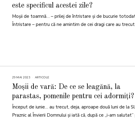
T
este specificul acestei zile?
O
M
B
Moșii de toamnă… – prilej de întristare și de bucurie totoda
R
I
E
Întristare – pentru că ne amintim de cei dragi care au trecut
2
0
2
5
29 MAI 2023
3
ARTICOLE
I
U
Moșii de vară: De ce se leagănă, la
N
I
parastas, pomenile pentru cei adormiți?
E
2
0
Început de iunie… au trecut, deja, aproape două luni de la Sl
2
3
Praznic al Învierii Domnului și iată că, după ce „i-am salutat”