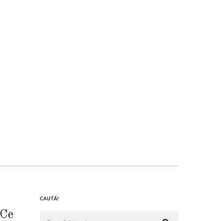
CAUTĂ!
 Ce