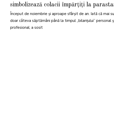
E
simbolizează colacii împărțiți la parast
M
B
R
Început de noiembrie și aproape sfârșit de an. Iată că mai s
I
E
2
doar câteva săptămâni până la timpul „bilanțului” personal ș
0
2
profesional, a sosit
2