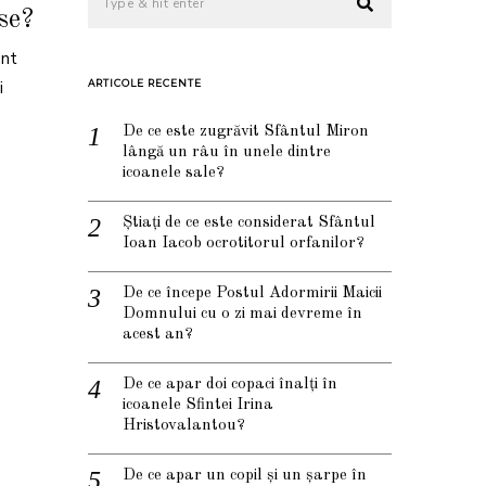
ase?
unt
i
ARTICOLE RECENTE
De ce este zugrăvit Sfântul Miron
lângă un râu în unele dintre
icoanele sale?
Știați de ce este considerat Sfântul
Ioan Iacob ocrotitorul orfanilor?
De ce începe Postul Adormirii Maicii
Domnului cu o zi mai devreme în
acest an?
De ce apar doi copaci înalți în
icoanele Sfintei Irina
Hristovalantou?
De ce apar un copil și un șarpe în