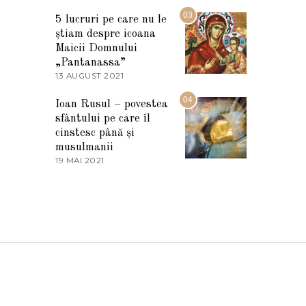
7
2
M
03
5
5 lucruri pe care nu le
A
știam despre icoana
R
T
Maicii Domnului
I
„Pantanassa”
E
13 AUGUST 2021
1
2
3
0
A
04
2
Ioan Rusul – povestea
U
2
sfântului pe care îl
G
U
cinstesc până și
S
musulmanii
T
19 MAI 2021
1
2
9
0
M
2
A
1
I
2
0
2
1