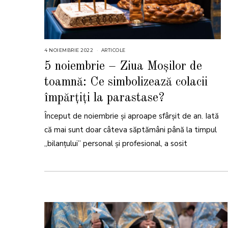
4 NOIEMBRIE 2022
7
ARTICOLE
N
O
5 noiembrie – Ziua Moșilor de
I
E
toamnă: Ce simbolizează colacii
M
B
R
împărțiți la parastase?
I
E
2
Început de noiembrie și aproape sfârșit de an. Iată
0
2
că mai sunt doar câteva săptămâni până la timpul
2
„bilanțului” personal și profesional, a sosit