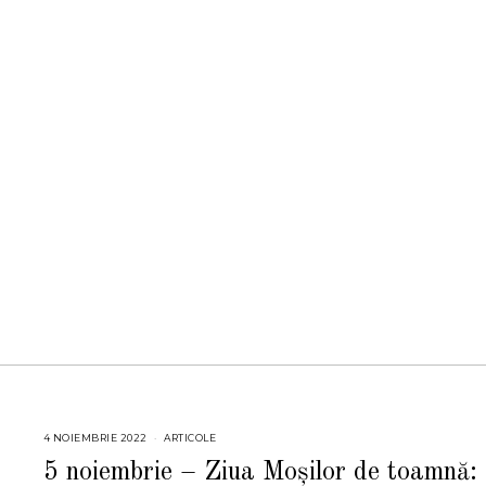
4 NOIEMBRIE 2022
7
ARTICOLE
N
O
5 noiembrie – Ziua Moșilor de toamnă:
I