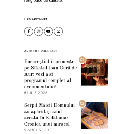
religioase de calitate.
URMĂRIȚI-NE!
ARTICOLE POPULARE
01
Bucureștiul îl primește
pe Sfântul Ioan Gură de
Aur: vezi aici
programul complet al
evenimentului!
8 IULIE 2025
1
0
I
02
Șerpii Maicii Domnului
U
au apărut și anul
L
I
acesta în Kefalonia:
E
Cronica unui miracol
2
9 AUGUST 2021
2
0