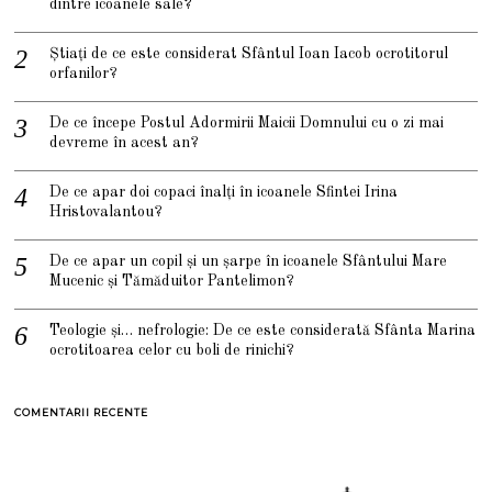
dintre icoanele sale?
Știați de ce este considerat Sfântul Ioan Iacob ocrotitorul
orfanilor?
De ce începe Postul Adormirii Maicii Domnului cu o zi mai
devreme în acest an?
De ce apar doi copaci înalți în icoanele Sfintei Irina
Hristovalantou?
De ce apar un copil și un șarpe în icoanele Sfântului Mare
Mucenic și Tămăduitor Pantelimon?
Teologie și… nefrologie: De ce este considerată Sfânta Marina
ocrotitoarea celor cu boli de rinichi?
COMENTARII RECENTE