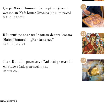
I
U
02
Șerpii Maicii Domnului au apărut și anul
L
acesta în Kefalonia: Cronica unui miracol
I
E
9 AUGUST 2021
2
2
7
0
M
2
A
5
R
03
5 lucruri pe care nu le știam despre icoana
T
I
Maicii Domnului „Pantanassa”
E
13 AUGUST 2021
1
2
3
0
A
2
U
2
G
04
Ioan Rusul – povestea sfântului pe care îl
U
S
cinstesc până și musulmanii
T
19 MAI 2021
1
2
9
0
M
2
A
1
I
2
0
2
1
NEWSLETTER