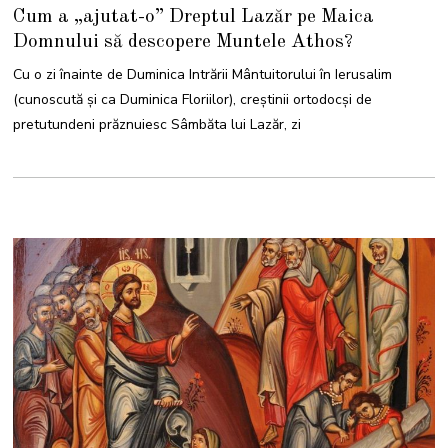
0
Cum a „ajutat-o” Dreptul Lazăr pe Maica
M
A
Domnului să descopere Muntele Athos?
R
T
I
Cu o zi înainte de Duminica Intrării Mântuitorului în Ierusalim
E
2
(cunoscută și ca Duminica Floriilor), creștinii ortodocși de
0
2
pretutundeni prăznuiesc Sâmbăta lui Lazăr, zi
3