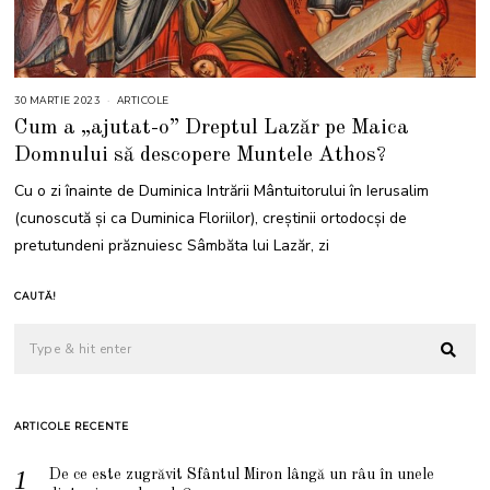
30 MARTIE 2023
3
ARTICOLE
0
Cum a „ajutat-o” Dreptul Lazăr pe Maica
M
A
Domnului să descopere Muntele Athos?
R
T
I
Cu o zi înainte de Duminica Intrării Mântuitorului în Ierusalim
E
2
(cunoscută și ca Duminica Floriilor), creștinii ortodocși de
0
2
pretutundeni prăznuiesc Sâmbăta lui Lazăr, zi
3
CAUTĂ!
ARTICOLE RECENTE
De ce este zugrăvit Sfântul Miron lângă un râu în unele